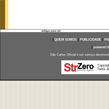
indique nosso site
|
QUEM SOMOS
|
PUBLICIDADE
|
FA
|
powered 
São Carlos Oficial é um serviço desenvol
Copyrig
Todos di