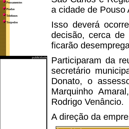
Pensamentos
a cidade de Pouso 
Piadas
Telefones
Isso deverá ocorr
Torpedos
decisão, cerca de 
ficarão desempreg
Participaram da re
publicidade
secretário munici
Donato, o assesso
Marquinho Amaral,
Rodrigo Venâncio.
A direção da empre