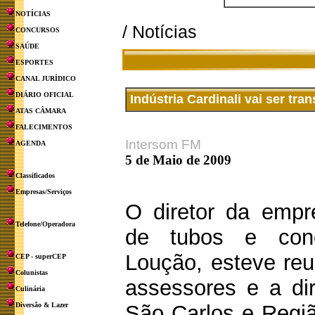
NOTÍCIAS
/ Notícias
CONCURSOS
SAÚDE
ESPORTES
CANAL JURÍDICO
DIÁRIO OFICIAL
Indústria Cardinali vai ser tra
ATAS CÂMARA
FALECIMENTOS
Intersom FM
AGENDA
5 de Maio de 2009
Classificados
Empresas/Serviços
O diretor da empre
Telefone/Operadora
de tubos e cone
Loução, esteve reu
CEP - superCEP
Colunistas
assessores e a di
Culinária
Diversão & Lazer
São Carlos e Regiã