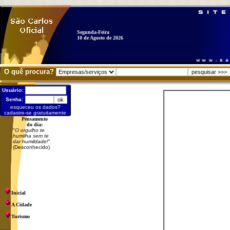
Segunda-Feira
10 de Agosto de 2026
O quê procura?
Usuário:
Senha:
esqueceu os dados?
cadastre-se gratuitamente
Pensamento
do dia:
"
O orgulho te
humilha sem te
dar humildade!
"
(Desconhecido)
Inicial
A Cidade
Turismo