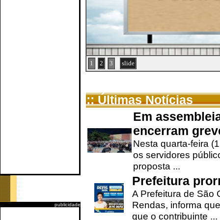
1
2
3
slide
:: Últimas Notícias
Em assembleia
encerram grev
Nesta quarta-feira (
os servidores públic
proposta ...
Prefeitura pro
A Prefeitura de São 
Rendas, informa que
publicidade
que o contribuinte ...