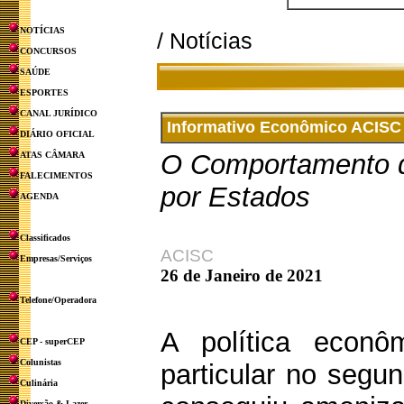
NOTÍCIAS
/ Notícias
CONCURSOS
SAÚDE
ESPORTES
CANAL JURÍDICO
Informativo Econômico ACISC –
DIÁRIO OFICIAL
O Comportamento 
ATAS CÂMARA
FALECIMENTOS
por Estados
AGENDA
Classificados
ACISC
Empresas/Serviços
26 de Janeiro de 2021
Telefone/Operadora
A política econ
CEP - superCEP
Colunistas
particular no segu
Culinária
Diversão & Lazer