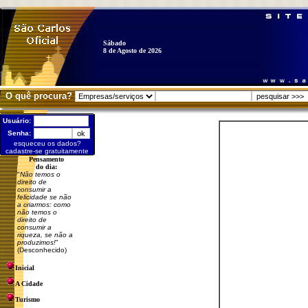
Sábado
8 de Agosto de 2026
O quê procura?
Usuário:
Senha:
esqueceu os dados?
cadastre-se gratuitamente
Pensamento
do dia:
"
Não temos o
direito de
consumir a
felicidade se não
a criarmos: como
não temos o
direito de
consumir a
riqueza, se não a
produzimos!
"
(Desconhecido)
Inicial
A Cidade
Turismo