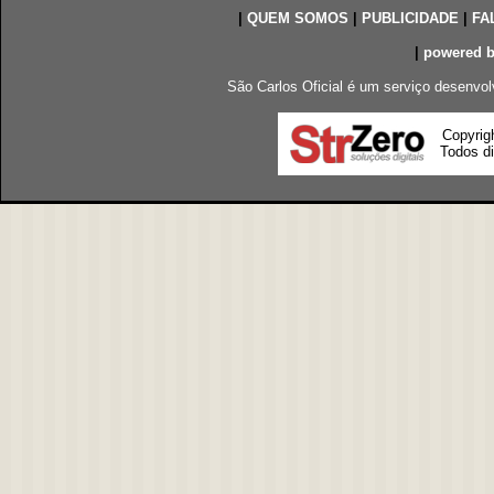
|
QUEM SOMOS
|
PUBLICIDADE
|
FA
|
powered 
São Carlos Oficial é um serviço desenvol
Copyrig
Todos di