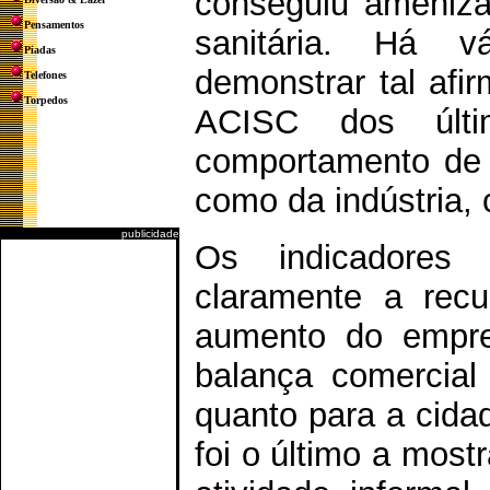
conseguiu ameniza
Pensamentos
sanitária. Há v
Piadas
demonstrar tal afi
Telefones
Torpedos
ACISC dos últ
comportamento de 
como da indústria, 
publicidade
Os indicadores 
claramente a recu
aumento do empre
balança comercial
quanto para a cida
foi o último a mos