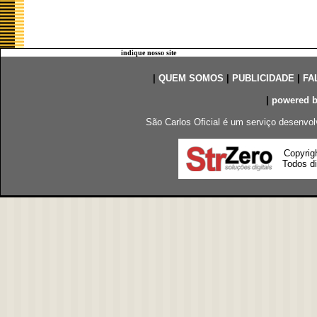
indique nosso site
|
QUEM SOMOS
|
PUBLICIDADE
|
FA
|
powered 
São Carlos Oficial é um serviço desenvol
Copyrig
Todos di