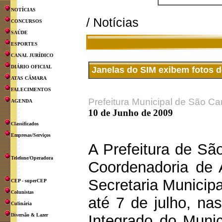
NOTÍCIAS
/ Notícias
CONCURSOS
SAÚDE
ESPORTES
CANAL JURÍDICO
DIÁRIO OFICIAL
Janelas do SIM exibem fotos d
ATAS CÂMARA
FALECIMENTOS
Prefeitura Municipal de São Ca
AGENDA
10 de Junho de 2009
Classificados
Empresas/Serviços
A Prefeitura de Sã
Telefone/Operadora
Coordenadoria de 
Secretaria Municipa
CEP - superCEP
Colunistas
até 7 de julho, na
Culinária
Diversão & Lazer
Integrado do Munic