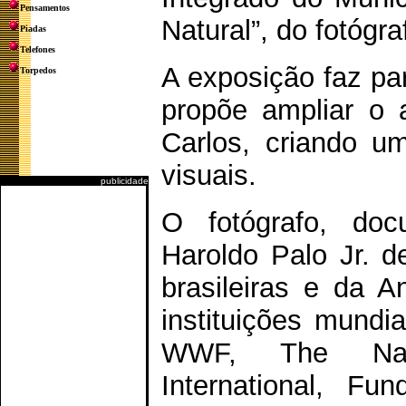
Pensamentos
Natural”, do fotógr
Piadas
Telefones
A exposição faz par
Torpedos
propõe ampliar o 
Carlos, criando um
visuais.
publicidade
O fotógrafo, docu
Haroldo Palo Jr. de
brasileiras e da An
instituições mundi
WWF, The Natu
International, F