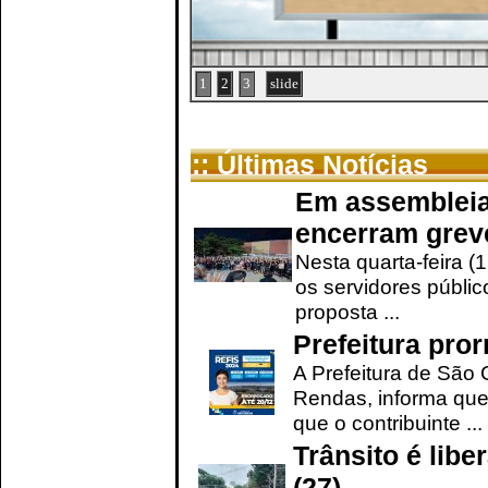
1
2
3
slide
:: Últimas Notícias
Em assembleia
encerram grev
Nesta quarta-feira (
os servidores públic
proposta ...
Prefeitura pro
A Prefeitura de São 
Rendas, informa que
que o contribuinte ...
Trânsito é lib
(27)