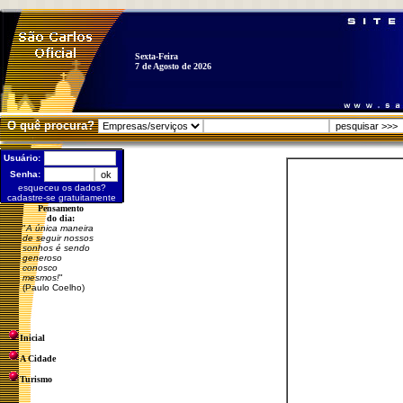
Sexta-Feira
7 de Agosto de 2026
O quê procura?
Usuário:
Senha:
esqueceu os dados?
cadastre-se gratuitamente
Pensamento
do dia:
"
A única maneira
de seguir nossos
sonhos é sendo
generoso
conosco
mesmos!
"
(Paulo Coelho)
Inicial
A Cidade
Turismo