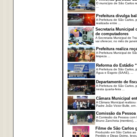
O município de São Carlos re
...
Prefeitura divulga b
A Prefeitura de São Carlos, 
realizada entre ...
Secretaria Municipal
de computadores
A Secretaria Municipal de T
vai oferecer, no mês de janeir
Prefeitura realiza r
A Prefeitura Municipal de Sã
limpeza ...
Reforma do Estádio “
A Prefeitura de São Carlos, 
Água e Esgoto (SAAE), ...
Departamento de fisc
A Prefeitura de São Carlos,
nesta quarta-feira ...
Câmara Municipal ent
A Câmara Municipal realizou 
Padre João Victor Bulle, em .
Comissão da Pessoa c
A Comissão da Pessoa com Defi
Bruno Zancheta (membro), ..
Filme de São Carlos 
Produzido em São Carlos ao l
Perdido e Diego Doimo, levou 