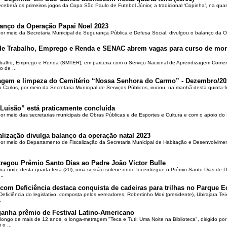
ceberá os primeiros jogos da Copa São Paulo de Futebol Júnior, a tradicional ‘Copinha’, na quar
alanço da Operação Papai Noel 2023
por meio da Secretaria Municipal de Segurança Pública e Defesa Social, divulgou o balanço da 
 de Trabalho, Emprego e Renda e SENAC abrem vagas para curso de mon
rabalho, Emprego e Renda (SMTER), em parceria com o Serviço Nacional de Aprendizagem Comer
o de ...
oçagem e limpeza do Cemitério “Nossa Senhora do Carmo” - Dezembro/20
o Carlos, por meio da Secretaria Municipal de Serviços Públicos, iniciou, na manhã desta quinta-f
Luisão” está praticamente concluída
por meio das secretarias municipais de Obras Públicas e de Esportes e Cultura e com o apoio d
alização divulga balanço da operação natal 2023
 por meio do Departamento de Fiscalização da Secretaria Municipal de Habitação e Desenvolvime
regou Prêmio Santo Dias ao Padre João Victor Bulle
na noite desta quarta-feira (20), uma sessão solene onde foi entregue o Prêmio Santo Dias de 
..
om Deficiência destaca conquista de cadeiras para trilhas no Parque E
ciência do legislativo, composta pelos vereadores, Robertinho Mori (presidente), Ubirajara Teixei
.
ganha prêmio de Festival Latino-Americano
ongo de mais de 12 anos, o longa-metragem "Teca e Tuti: Uma Noite na Biblioteca", dirigido po
o ...