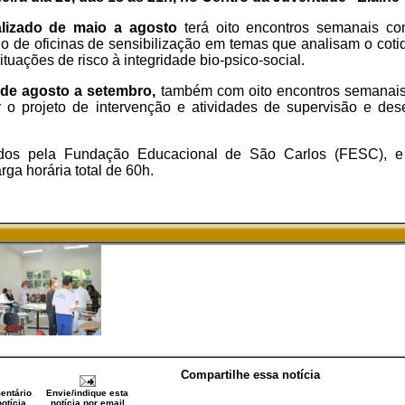
alizado de maio a agosto
terá oito encontros semanais co
o de oficinas de sensibilização em temas que analisam o coti
tuações de risco à integridade bio-psico-social.
de agosto a setembro,
também com oito encontros semanai
r o projeto de intervenção e atividades de supervisão e de
didos pela Fundação Educacional de São Carlos (FESC), 
ga horária total de 60h.
Compartilhe essa notícia
entário
Envie/indique esta
otícia
notícia por email