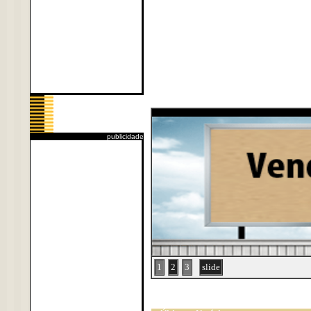
publicidade
1
2
3
slide