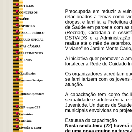
NOTÍCIAS
Preocupada em reduzir a vulne
CONCURSOS
relacionados a temas como viol
SAÚDE
drogas, e família, a Prefeitura
ESPORTES
de Saúde em parceria com as s
(Recriad), Cidadania e Assis
CANAL JURÍDICO
DST/AIDS e a Administração 
DIÁRIO OFICIAL
realiza até o mês de setembro
ATAS CÂMARA
Viviane” no Jardim Monte Carlo
FALECIMENTOS
A iniciativa quer promover a a
AGENDA
fortalecer a Rede de Cuidado In
Os organizadores acreditam que 
Classificados
se familiarizem com os jovens
Empresas/Serviços
atuação.
A capacitação tem como facil
Telefone/Operadora
sexualidade e adolescência e 
Juventude, Unidades de Saúde, 
CEP - superCEP
municipais envolvidas no projet
Colunistas
Estrutura da capacitação
Culinária
Nesta sexta-feira (22) haverá
Diversão & Lazer
de uma nova equipe na terça-f