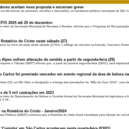
dores aceitam nova proposta e encerram greve
 um dia intenso de protestos, reuniões e discussões, os servidores públicos municipais de São Ca
EFIS 2024 até 20 de dezembro
por meio da Secretaria Municipal de Receitas e Rendas, informa que o Programa de Recuperação 
..
 Rotatório do Cristo neste sábado (27)
berou no início da tarde deste sábado (27/01), o tráfego de veículos na Avenida Francisco Pereir
 Alpes sofrem alteração de sentido a partir de segunda-feira (29)
ansporte e Trânsito (SMTT) informa que, a partir da próxima segunda-feira (29/01), será implantad
o Carlos foi premiado vencedor em evento regional da área de beleza na 
-feira (23), em Rio Claro a divulgação e entrega das premiações do "Mão de Ouro 2024", uma das
is de 5 mil castrações em 2023
por meio do Departamento de Defesa e Controle Animal da Secretaria Municipal de Agricultura e 
5 mil ...
 na Rotatória do Cristo - Janeiro/2024
ras Públicas (SMOP) comunica que a Rotatória do Cristo ficará interditada para trânsito de veícul
 ‘Copinha’ em São Carlos acontecem nesta quarta-feira (03/01)