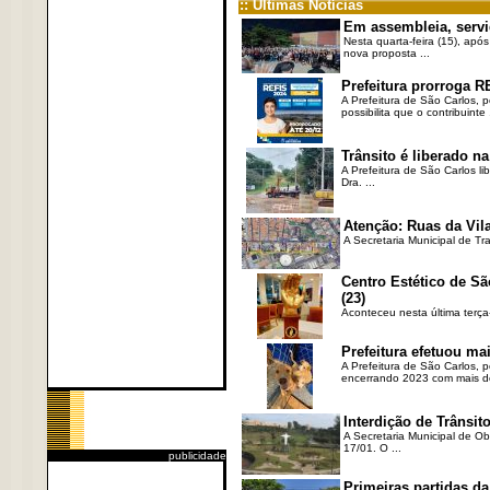
:: Últimas Notícias
Em assembleia, servi
Nesta quarta-feira (15), após
nova proposta ...
Prefeitura prorroga R
A Prefeitura de São Carlos, 
possibilita que o contribuinte .
Trânsito é liberado na
A Prefeitura de São Carlos li
Dra. ...
Atenção: Ruas da Vila
A Secretaria Municipal de Tr
Centro Estético de Sã
(23)
Aconteceu nesta última terça
Prefeitura efetuou ma
A Prefeitura de São Carlos, 
encerrando 2023 com mais de 
Interdição de Trânsito
A Secretaria Municipal de Ob
17/01. O ...
publicidade
Primeiras partidas da