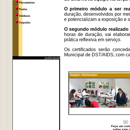
Pensamentos
O primeiro módulo a ser re
Piadas
duração, desenvolvidos por mei
Telefones
e potencializam a exposição e si
Torpedos
O segundo módulo realizado 
horas de duração, vai elabora
prática reflexiva em serviço.
Os certificados serão conce
Municipal de DST/AIDS, com car
publicidade
Imagens relacionadas:
Faça um com
sobre esta n