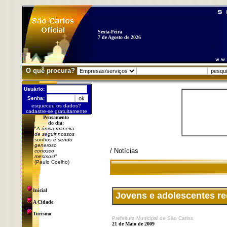
Sexta-Feira
7 de Agosto de 2026
O quê procura?
Usuário:
Senha:
esqueceu os dados?
cadastre-se gratuitamente
Pensamento
do dia:
"
A única maneira
de seguir nossos
sonhos é sendo
generoso
/ Notícias
conosco
mesmos!
"
(Paulo Coelho)
Inicial
Jovens e adolescentes re
A Cidade
Turismo
Prefeitura Municipal de São Carlos
21 de Maio de 2009