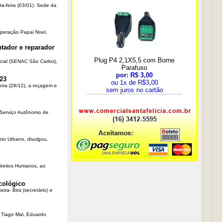
ta-feira (03/01). Sede da
Operação Papai Noel,
tador e reparador
cial (SENAC São Carlos),
23
eira (28/12), a roçagem e
o Serviço Autônomo de
nto Urbano, divulgou,
Direitos Humanos, ao
cológico
ra- Bira (secretário) e
r Tiago Mal, Eduardo