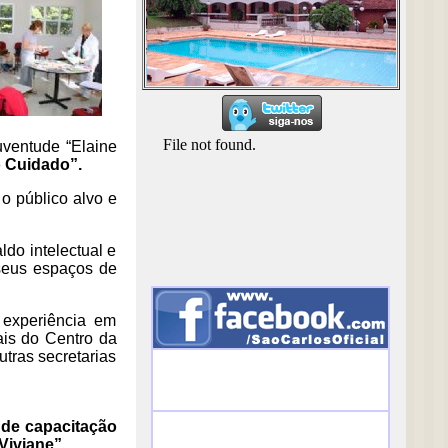
uventude “Elaine
o Cuidado”.
o público alvo e
ldo intelectual e
 seus espaços de
 experiência em
ais do Centro da
tras secretarias
o de capacitação
Viviane”.