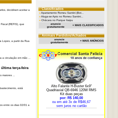
:: Classificados
rlos, decidiram aceitar a
Apartamento Romeu Santini (Bot...
Aluga-se Apto no Romeu Santini...
Chácara no Parque Itaipu
anuncie
Fiscal (REFIS), que
+ MAIS CLASSIFICADOS
gratuitamente
:: Animais Perdidos/Achados
anuncie
+ MAIS ANÚNCIOS
a Lopes, a partir da Rua
gratuitamente
a a circulação em mão ...
última terça-feira
 maiores ...
Abastecimento, está
os entre os dias 02/01 a