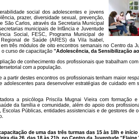
rabilidade social dos adolescentes e jovens
ência, prazer, diversidade sexual, prevenção,
 de São Carlos, através da Secretaria Municipal
ecretarias municipais de Infância e Juventude
tência Social, FESC, Programa Municipal de
Regional de Saúde (ARES) da Vila Isabel,
, em três módulos de oito encontros semanais no Centro da J
, o curso de capacitação
“Adolescência, da Sensibilização a
mpliação de conhecimento dos profissionais que trabalham com 
tersetorial com a população.
a partir destes encontros os profissionais tenham maior respa
 e adolescentes para desenvolver estratégias de cuidado em
itadora a psicóloga Priscila Mugnai Vieira com formação e
saúde da família e comunidade, além do apoio dos profission
Escolas Públicas, entidades assistenciais e de gestores de ou
o.
 capacitação de uma das três turmas das 15 às 18h e iníci
eira dia 26, das 18 às 21h, no Centro da Juventude “Elaine 