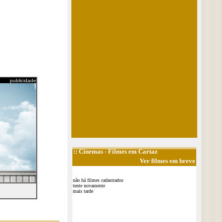
publicidade
::
Cinemas
- Filmes em Cartaz
Ver filmes em breve
não há filmes cadastrados
tente novamente
mais tarde