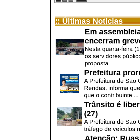
:: Últimas Notícias
Em assembleia
encerram grev
Nesta quarta-feira (
os servidores públic
proposta ...
Prefeitura pro
A Prefeitura de São 
Rendas, informa que
que o contribuinte ...
Trânsito é lib
(27)
A Prefeitura de São C
tráfego de veículos 
Atenção: Ruas 