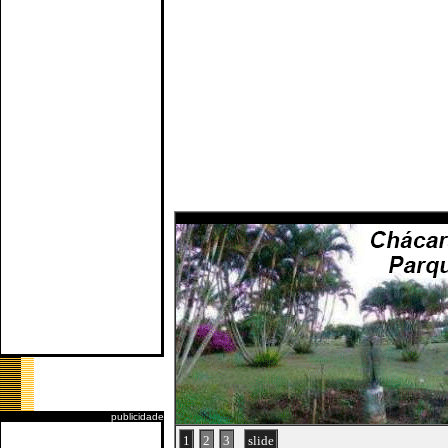
publicidade
1
2
3
slide