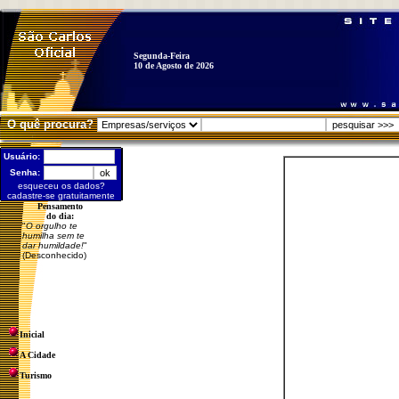
Segunda-Feira
10 de Agosto de 2026
O quê procura?
Usuário:
Senha:
esqueceu os dados?
cadastre-se gratuitamente
Pensamento
do dia:
"
O orgulho te
humilha sem te
dar humildade!
"
(Desconhecido)
Inicial
A Cidade
Turismo