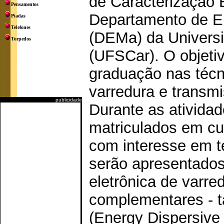
de Caracterização E
Pensamentos
Departamento de En
Piadas
Telefones
(DEMa) da Universi
Torpedos
(UFSCar). O objetiv
graduação nas técn
varredura e transm
publicidade
Durante as atividad
matriculados em cur
com interesse em t
serão apresentados
eletrônica de varre
complementares - t
(Energy Dispersive