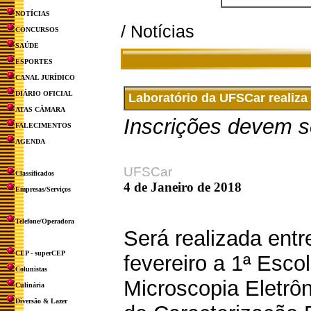
NOTÍCIAS
/ Notícias
CONCURSOS
SAÚDE
ESPORTES
CANAL JURÍDICO
DIÁRIO OFICIAL
Laboratório da UFSCar realiza 
ATAS CÂMARA
Inscrições devem se
FALECIMENTOS
AGENDA
UFSCar
Classificados
4 de Janeiro de 2018
Empresas/Serviços
Telefone/Operadora
Será realizada entr
CEP - superCEP
fevereiro a 1ª Esco
Colunistas
Microscopia Eletrôn
Culinária
Diversão & Lazer