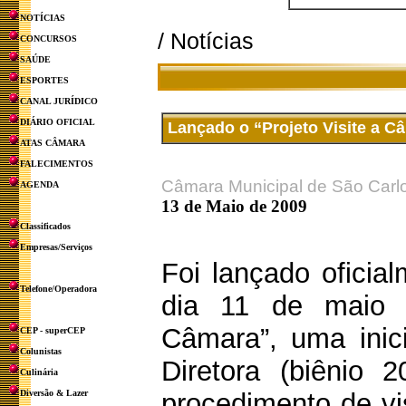
NOTÍCIAS
/ Notícias
CONCURSOS
SAÚDE
ESPORTES
CANAL JURÍDICO
DIÁRIO OFICIAL
Lançado o “Projeto Visite a C
ATAS CÂMARA
FALECIMENTOS
Câmara Municipal de São Carl
AGENDA
13 de Maio de 2009
Classificados
Empresas/Serviços
Foi lançado oficia
Telefone/Operadora
dia 11 de maio o
Câmara”, uma inic
CEP - superCEP
Colunistas
Diretora (biênio 
Culinária
Diversão & Lazer
procedimento de vi