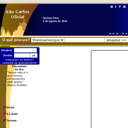
Quinta-Feira
6 de Agosto de 2026
O quê procura?
Usuário:
Senha:
esqueceu os dados?
cadastre-se gratuitamente
Pensamento
do dia:
"
Nossa vida é o
que nossos
pensamentos
dela fazem.
"
(Marco Aurélio)
Inicial
A Cidade
Turismo