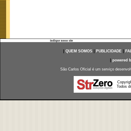
indique nosso site
|
QUEM SOMOS
|
PUBLICIDADE
|
FA
|
powered 
São Carlos Oficial é um serviço desenvol
Copyrig
Todos di