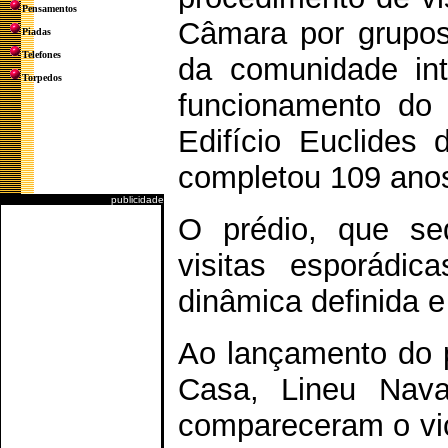
Pensamentos
Câmara por grupos
Piadas
Telefones
da comunidade in
Torpedos
funcionamento do 
Edifício Euclides
completou 109 ano
publicidade
O prédio, que se
visitas esporádi
dinâmica definida 
Ao lançamento do p
Casa, Lineu Nava
compareceram o vic