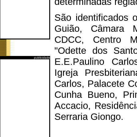
determinadas regiã
São identificados 
Guião, Câmara Mu
CDCC, Centro Mun
"Odette dos Santo
publicidade
E.E.Paulino Carlo
Igreja Presbiteri
Carlos, Palacete C
Cunha Bueno, Prim
Accacio, Residênc
Serraria Giongo.