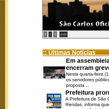
1
2
3
slide
:: Últimas Notícias
Em assembleia
encerram grev
Nesta quarta-feira (
os servidores públic
proposta ...
Prefeitura pro
A Prefeitura de São 
Rendas, informa que