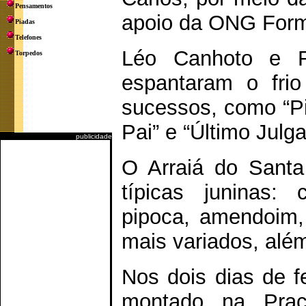
Pensamentos
apoio da ONG Form
Piadas
Telefones
Léo Canhoto e Ro
Torpedos
espantaram o fri
sucessos, como “Pi
Pai” e “Último Julg
publicidade
O Arraiá do Santa
típicas juninas:
pipoca, amendoim,
mais variados, alé
Nos dois dias de fe
montado na Praç