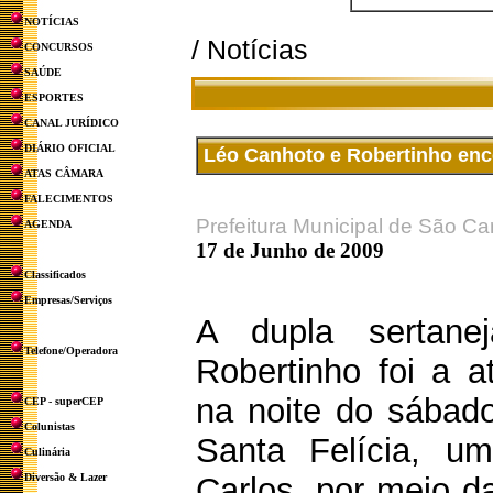
NOTÍCIAS
/ Notícias
CONCURSOS
SAÚDE
ESPORTES
CANAL JURÍDICO
DIÁRIO OFICIAL
Léo Canhoto e Robertinho ence
ATAS CÂMARA
FALECIMENTOS
Prefeitura Municipal de São Ca
AGENDA
17 de Junho de 2009
Classificados
Empresas/Serviços
A dupla sertan
Telefone/Operadora
Robertinho foi a a
na noite do sábado
CEP - superCEP
Colunistas
Santa Felícia, u
Culinária
Diversão & Lazer
Carlos, por meio d