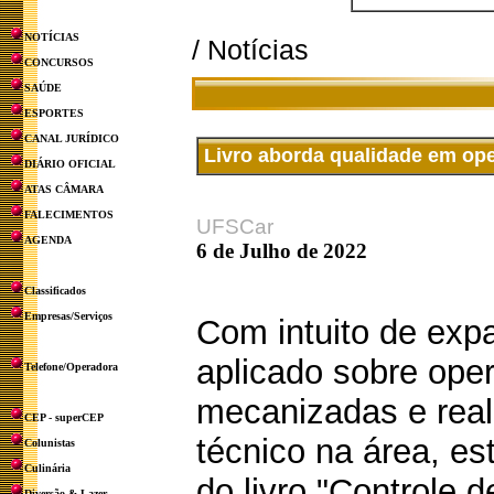
NOTÍCIAS
/ Notícias
CONCURSOS
SAÚDE
ESPORTES
CANAL JURÍDICO
Livro aborda qualidade em op
DIÁRIO OFICIAL
ATAS CÂMARA
FALECIMENTOS
UFSCar
AGENDA
6 de Julho de 2022
Classificados
Empresas/Serviços
Com intuito de exp
aplicado sobre ope
Telefone/Operadora
mecanizadas e reali
CEP - superCEP
técnico na área, e
Colunistas
Culinária
do livro "Controle
Diversão & Lazer