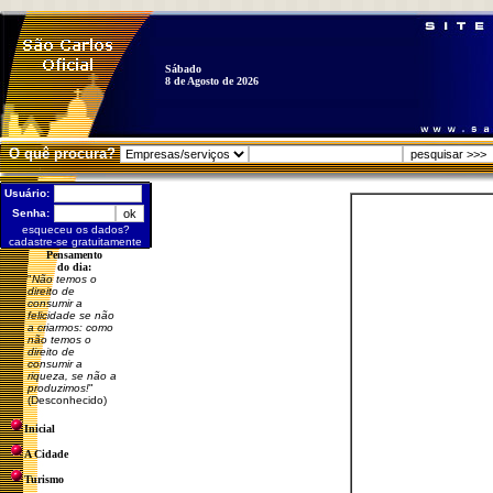
Sábado
8 de Agosto de 2026
O quê procura?
Usuário:
Senha:
esqueceu os dados?
cadastre-se gratuitamente
Pensamento
do dia:
"
Não temos o
direito de
consumir a
felicidade se não
a criarmos: como
não temos o
direito de
consumir a
riqueza, se não a
produzimos!
"
(Desconhecido)
Inicial
A Cidade
Turismo