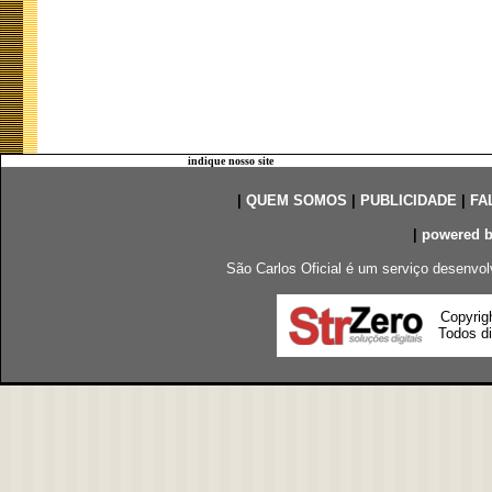
indique nosso site
|
QUEM SOMOS
|
PUBLICIDADE
|
FA
|
powered 
São Carlos Oficial é um serviço desenvol
Copyrig
Todos di