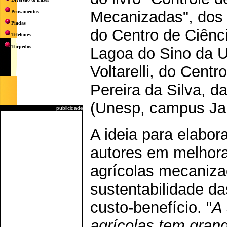
Mecanizadas", dos d
Pensamentos
Piadas
do Centro de Ciên
Telefones
Torpedos
Lagoa do Sino da U
Voltarelli, do Cent
Pereira da Silva, d
(Unesp, campus Jab
publicidade
A ideia para elabo
autores em melhora
agrícolas mecaniz
sustentabilidade d
custo-benefício. "
A 
agrícolas tem grand