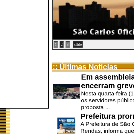
1
2
3
slide
:: Últimas Notícias
Em assembleia
encerram grev
Nesta quarta-feira (
os servidores públic
proposta ...
Prefeitura pro
A Prefeitura de São 
Rendas, informa que