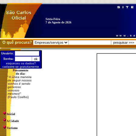
Sexta-Feira
7 de Agosto de 2026
O quê procura?
Usuário:
Senha:
esqueceu os dados?
cadastre-se gratuitamente
Pensamento
do dia:
"
A única maneira
de seguir nossos
sonhos é sendo
generoso
conosco
mesmos!
"
(Paulo Coelho)
Inicial
A Cidade
Turismo