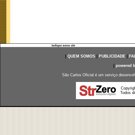
indique nosso site
|
QUEM SOMOS
|
PUBLICIDADE
|
FA
|
powered 
São Carlos Oficial é um serviço desenvol
Copyrig
Todos di