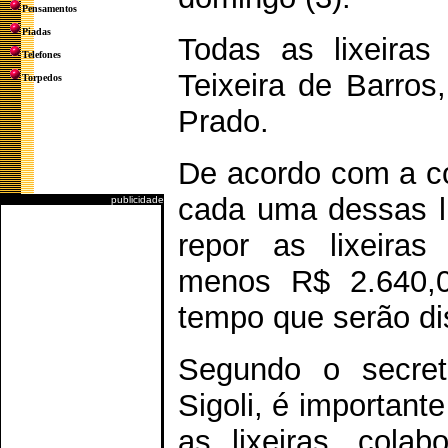
Pensamentos
Piadas
Todas as lixeiras
Telefones
Teixeira de Barros
Torpedos
Prado.
De acordo com a cot
cada uma dessas li
publicidade
repor as lixeiras
menos R$ 2.640,0
tempo que serão di
Segundo o secretá
Sigoli, é important
as lixeiras, cola