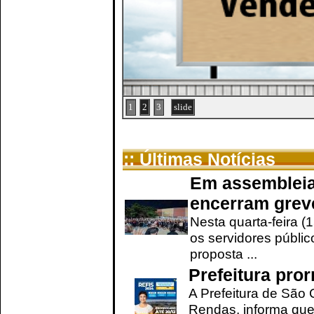
1
2
3
slide
:: Últimas Notícias
Em assembleia
encerram grev
Nesta quarta-feira (
os servidores públic
proposta ...
Prefeitura pro
A Prefeitura de São 
Rendas, informa que