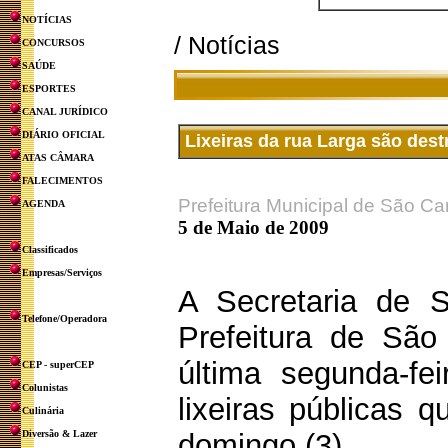
NOTÍCIAS
/ Notícias
CONCURSOS
SAÚDE
ESPORTES
CANAL JURÍDICO
DIÁRIO OFICIAL
Lixeiras da rua Larga são des
ATAS CÂMARA
FALECIMENTOS
Prefeitura Municipal de São Ca
AGENDA
5 de Maio de 2009
Classificados
Empresas/Serviços
A Secretaria de S
Telefone/Operadora
Prefeitura de São
última segunda-fe
CEP - superCEP
Colunistas
lixeiras públicas 
Culinária
Diversão & Lazer
domingo (3).