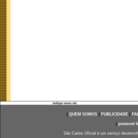
indique nosso site
|
QUEM SOMOS
|
PUBLICIDADE
|
FA
|
powered 
São Carlos Oficial é um serviço desenvol