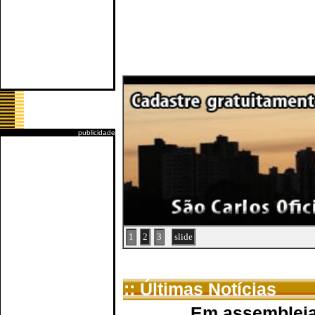
publicidade
1
2
3
slide
:: Últimas Notícias
Em assembleia