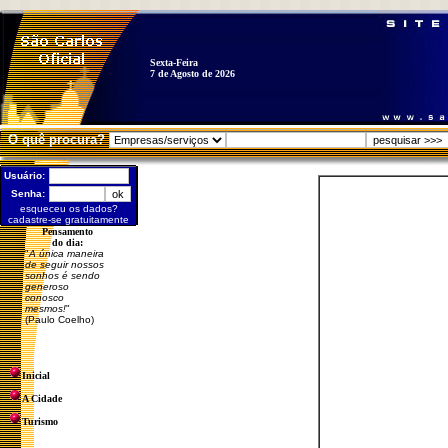
Sexta-Feira
7 de Agosto de 2026
O quê procura?
Usuário:
Senha:
esqueceu os dados?
cadastre-se gratuitamente
Pensamento
do dia:
"
A única maneira
de seguir nossos
sonhos é sendo
generoso
conosco
mesmos!
"
(Paulo Coelho)
Inicial
A Cidade
Turismo