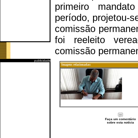
primeiro mandato
período, projetou-s
comissão permanen
foi reeleito ver
comissão permanen
publicidade
Imagens relacionadas:
Faça um comentário
sobre esta notícia