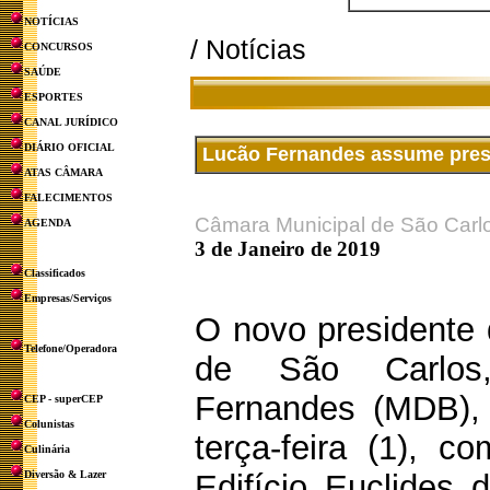
NOTÍCIAS
/ Notícias
CONCURSOS
SAÚDE
ESPORTES
CANAL JURÍDICO
DIÁRIO OFICIAL
Lucão Fernandes assume presi
ATAS CÂMARA
FALECIMENTOS
Câmara Municipal de São Carl
AGENDA
3 de Janeiro de 2019
Classificados
Empresas/Serviços
O novo presidente
Telefone/Operadora
de São Carlos
Fernandes (MDB),
CEP - superCEP
Colunistas
terça-feira (1), c
Culinária
Diversão & Lazer
Edifício Euclides