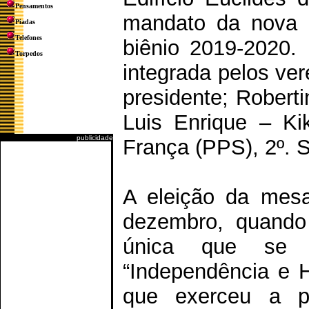
Pensamentos
mandato da nova M
Piadas
Telefones
biênio 2019-2020.
Torpedos
integrada pelos ve
presidente; Roberti
Luis Enrique – Kik
publicidade
França (PPS), 2º. S
A eleição da mesa 
dezembro, quando
única que se ap
“Independência e 
que exerceu a pr