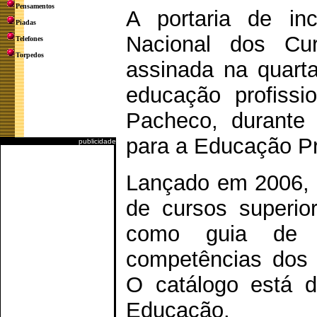
Pensamentos
A portaria de in
Piadas
Nacional dos Cur
Telefones
Torpedos
assinada na quarta-
educação profissi
Pacheco, durante 
para a Educação Pro
publicidade
Lançado em 2006, o
de cursos superio
como guia de i
competências dos p
O catálogo está di
Educação.