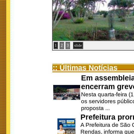
1
2
3
slide
:: Últimas Notícias
Em assembleia
encerram grev
Nesta quarta-feira (
os servidores públic
proposta ...
Prefeitura pro
A Prefeitura de São 
Rendas, informa que