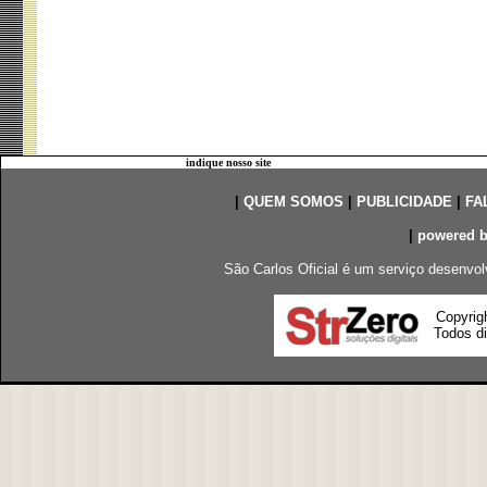
indique nosso site
|
QUEM SOMOS
|
PUBLICIDADE
|
FA
|
powered 
São Carlos Oficial é um serviço desenvol
Copyrig
Todos di