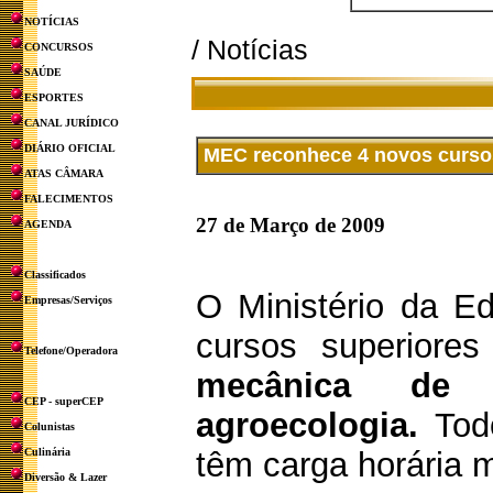
NOTÍCIAS
/ Notícias
CONCURSOS
SAÚDE
ESPORTES
CANAL JURÍDICO
DIÁRIO OFICIAL
MEC reconhece 4 novos cursos
ATAS CÂMARA
FALECIMENTOS
27 de Março de 2009
AGENDA
Classificados
O Ministério da E
Empresas/Serviços
cursos superiores
Telefone/Operadora
mecânica de p
CEP - superCEP
agroecologia.
Todo
Colunistas
Culinária
têm carga horária m
Diversão & Lazer