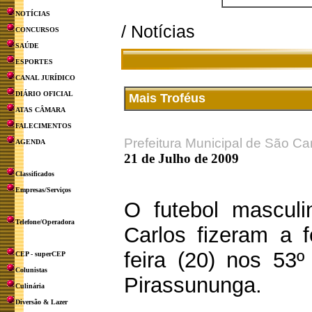
NOTÍCIAS
/ Notícias
CONCURSOS
SAÚDE
ESPORTES
CANAL JURÍDICO
DIÁRIO OFICIAL
Mais Troféus
ATAS CÂMARA
FALECIMENTOS
Prefeitura Municipal de São Ca
AGENDA
21 de Julho de 2009
Classificados
Empresas/Serviços
O futebol mascul
Telefone/Operadora
Carlos fizeram a 
feira (20) nos 53
CEP - superCEP
Colunistas
Pirassununga.
Culinária
Diversão & Lazer