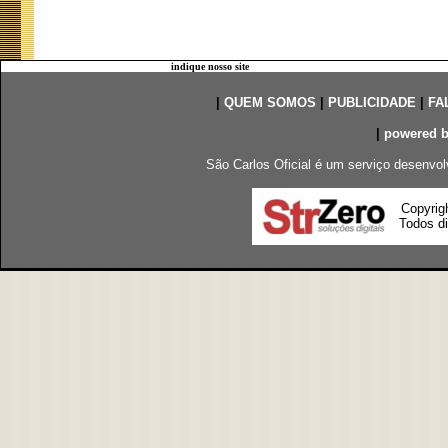
indique nosso site
|
QUEM SOMOS
|
PUBLICIDADE
|
FA
|
powered 
São Carlos Oficial é um serviço desenvol
Copyrig
Todos di