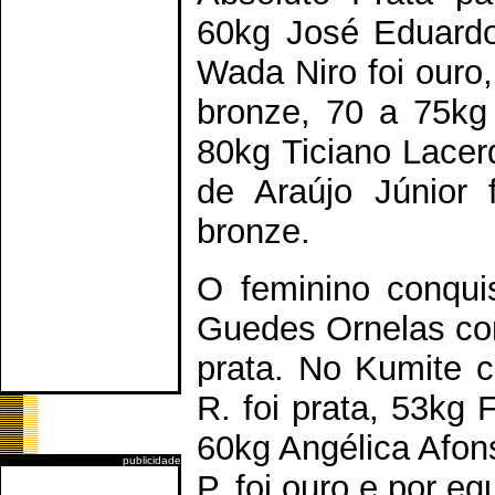
60kg José Eduardo 
Wada Niro foi ouro,
bronze, 70 a 75kg
80kg Ticiano Lacer
de Araújo Júnior
bronze.
O feminino conqui
Guedes Ornelas com
prata. No Kumite c
R. foi prata, 53kg 
60kg Angélica Afon
publicidade
P. foi ouro e por e