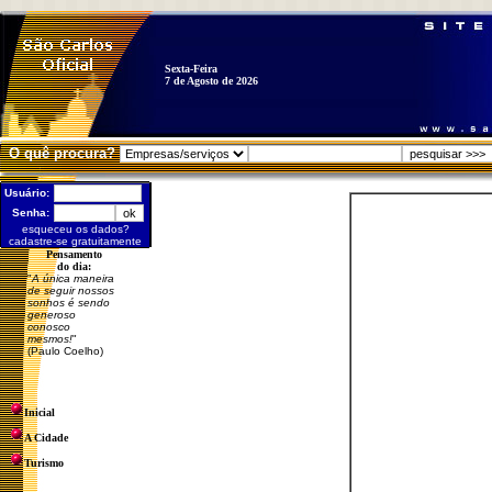
Sexta-Feira
7 de Agosto de 2026
O quê procura?
Usuário:
Senha:
esqueceu os dados?
cadastre-se gratuitamente
Pensamento
do dia:
"
A única maneira
de seguir nossos
sonhos é sendo
generoso
conosco
mesmos!
"
(Paulo Coelho)
Inicial
A Cidade
Turismo