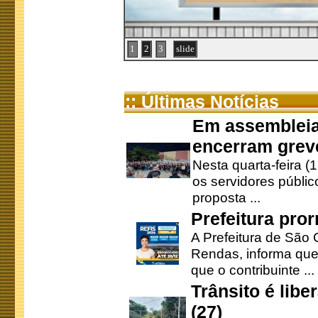
1
2
3
slide
:: Últimas Notícias
Em assembleia
encerram grev
Nesta quarta-feira (
os servidores públic
proposta ...
Prefeitura pro
A Prefeitura de São 
Rendas, informa que
que o contribuinte ...
Trânsito é lib
(27)