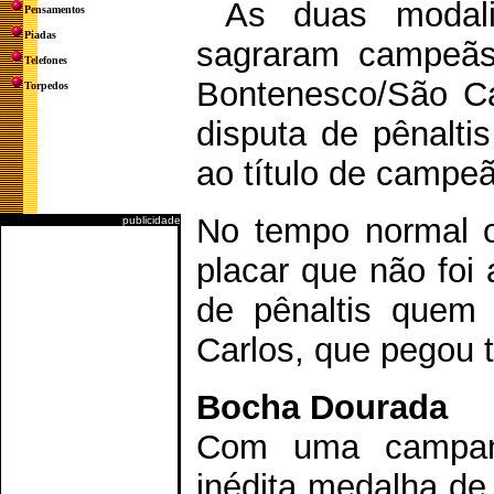
As duas modalid
Pensamentos
Piadas
sagraram campeãs.
Telefones
Bontenesco/São Car
Torpedos
disputa de pênalti
ao título de campe
No tempo normal o
publicidade
placar que não foi
de pênaltis quem 
Carlos, que pegou t
Bocha Dourada
Com uma campanh
inédita medalha de