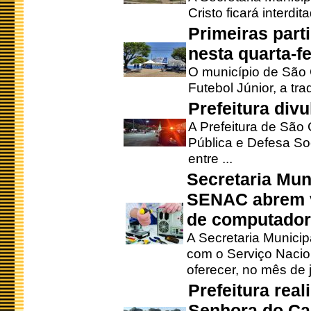
Cristo ficará interdi
Primeiras part
nesta quarta-fe
O município de São 
Futebol Júnior, a tra
Prefeitura div
A Prefeitura de São
Pública e Defesa So
entre ...
Secretaria Mun
SENAC abrem v
de computado
A Secretaria Munici
com o Serviço Nacio
oferecer, no mês de j
Prefeitura rea
Senhora do Ca