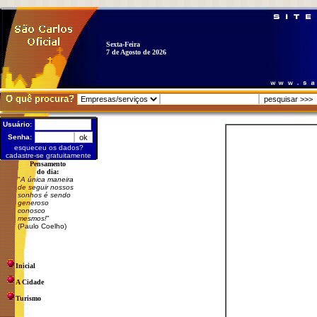
Sexta-Feira
7 de Agosto de 2026
O quê procura?
Usuário:
Senha:
esqueceu os dados?
cadastre-se gratuitamente
Pensamento
do dia:
"
A única maneira
de seguir nossos
sonhos é sendo
generoso
conosco
mesmos!
"
(Paulo Coelho)
Inicial
A Cidade
Turismo