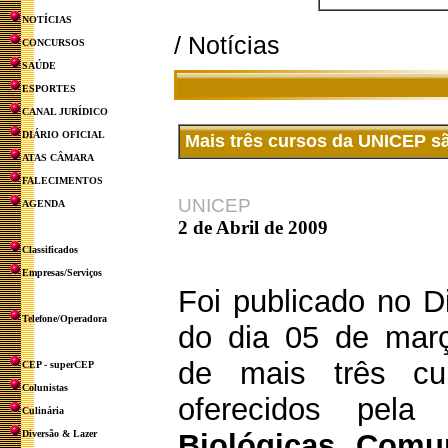
NOTÍCIAS
/ Notícias
CONCURSOS
SAÚDE
ESPORTES
CANAL JURÍDICO
DIÁRIO OFICIAL
Mais três cursos da UNICEP s
ATAS CÂMARA
FALECIMENTOS
UNICEP
AGENDA
2 de Abril de 2009
Classificados
Empresas/Serviços
Foi publicado no Di
Telefone/Operadora
do dia 05 de mar
de mais três cu
CEP - superCEP
Colunistas
oferecidos pel
Culinária
Diversão & Lazer
Biológicas, Comu