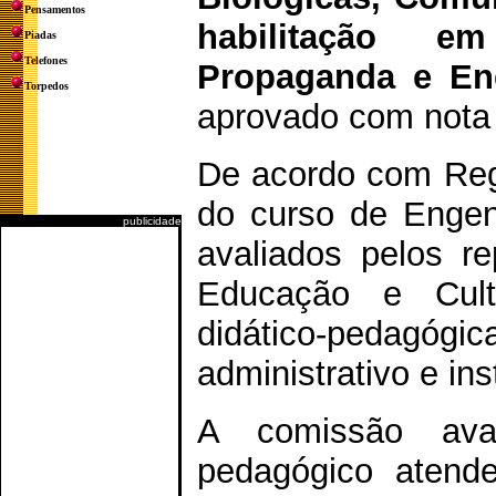
Pensamentos
habilitação e
Piadas
Telefones
Propaganda e En
Torpedos
aprovado com nota
De acordo com Reg
do curso de Engen
publicidade
avaliados pelos r
Educação e Cultu
didático-pedagógica
administrativo e ins
A comissão ava
pedagógico atend