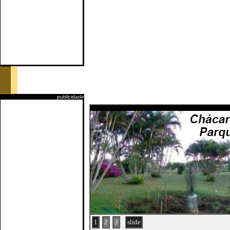
publicidade
1
2
3
slide