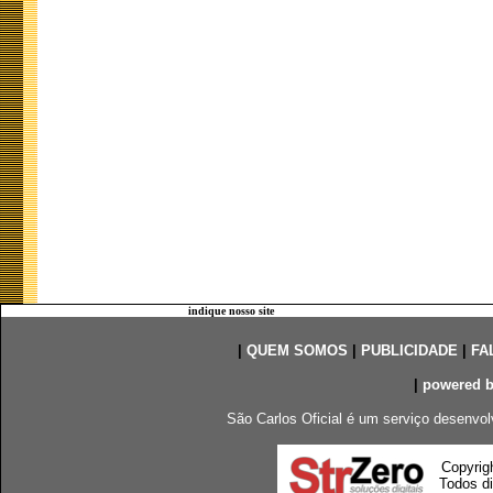
indique nosso site
|
QUEM SOMOS
|
PUBLICIDADE
|
FA
|
powered 
São Carlos Oficial é um serviço desenvol
Copyrig
Todos di