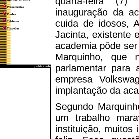
quarta-feira (7
Pensamentos
inauguração da ac
Piadas
cuida de idosos, 
Telefones
Torpedos
Jacinta, existente
academia pôde ser 
Marquinho, que 
parlamentar para 
publicidade
empresa Volkswag
implantação da ac
Segundo Marquinho,
um trabalho mara
instituição, muitos