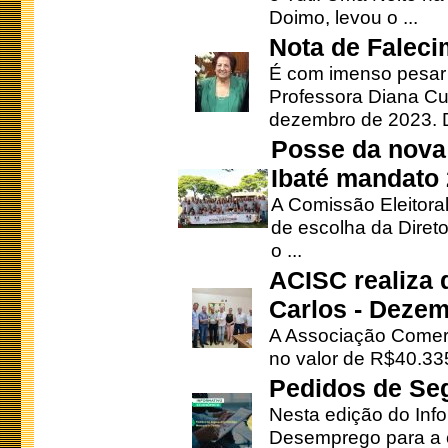
Doimo, levou o ...
Nota de Faleci
É com imenso pesar
Professora Diana Cu
dezembro de 2023. Di
Posse da nova 
Ibaté mandato
A Comissão Eleitora
de escolha da Direto
o ...
ACISC realiza 
Carlos - Deze
A Associação Comerc
no valor de R$40.335
Pedidos de Se
Nesta edição do Inf
Desemprego para a c