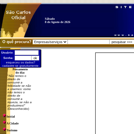
Sábado
8 de Agosto de 2026
O quê procura?
Usuário:
Senha:
esqueceu os dados?
cadastre-se gratuitamente
Pensamento
do dia:
"
Não temos o
direito de
consumir a
felicidade se não
a criarmos: como
não temos o
direito de
consumir a
riqueza, se não a
produzimos!
"
(Desconhecido)
Inicial
A Cidade
Turismo