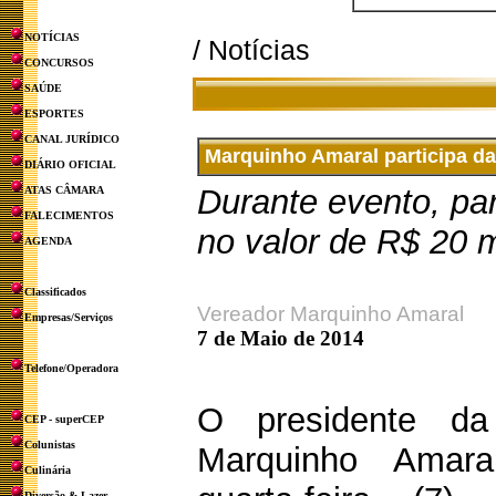
NOTÍCIAS
/ Notícias
CONCURSOS
SAÚDE
ESPORTES
CANAL JURÍDICO
Marquinho Amaral participa d
DIÁRIO OFICIAL
Durante evento, p
ATAS CÂMARA
FALECIMENTOS
no valor de R$ 20 m
AGENDA
Classificados
Vereador Marquinho Amaral
Empresas/Serviços
7 de Maio de 2014
Telefone/Operadora
O presidente da
CEP - superCEP
Colunistas
Marquinho Amaral
Culinária
Diversão & Lazer