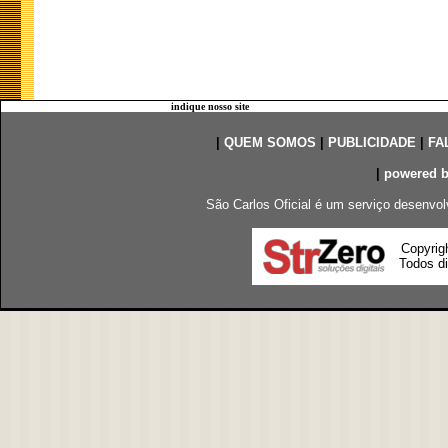
indique nosso site
|
QUEM SOMOS
|
PUBLICIDADE
|
FA
|
powered 
São Carlos Oficial é um serviço desenvol
Copyrig
Todos di