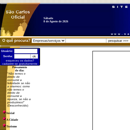
Sábado
8 de Agosto de 2026
O quê procura?
Usuário:
Senha:
esqueceu os dados?
cadastre-se gratuitamente
Pensamento
do dia:
"
Não temos o
direito de
consumir a
felicidade se não
a criarmos: como
não temos o
direito de
consumir a
riqueza, se não a
produzimos!
"
(Desconhecido)
Inicial
A Cidade
Turismo