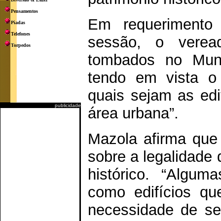
Pensamentos
Em requerimento
Piadas
Telefones
sessão, o verea
Torpedos
tombados no Muni
tendo em vista o
quais sejam as edi
publicidade
área urbana”.
Mazola afirma que
sobre a legalidade 
histórico. “Algum
como edifícios qu
necessidade de se 