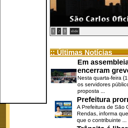
1
2
3
slide
:: Últimas Notícias
Em assembleia
encerram grev
Nesta quarta-feira (
os servidores públic
proposta ...
Prefeitura pro
A Prefeitura de São 
Rendas, informa que
que o contribuinte ...