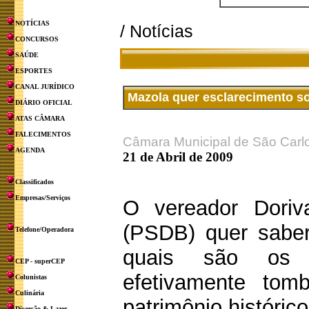
NOTÍCIAS
/ Notícias
CONCURSOS
SAÚDE
ESPORTES
CANAL JURÍDICO
Mazola quer esclarecimento s
DIÁRIO OFICIAL
ATAS CÂMARA
FALECIMENTOS
Câmara Municipal de São Carl
AGENDA
21 de Abril de 2009
Classificados
Empresas/Serviços
O vereador Doriv
(PSDB) quer saber
Telefone/Operadora
quais são os p
CEP - superCEP
efetivamente tom
Colunistas
Culinária
patrimônio históric
Diversão & Lazer