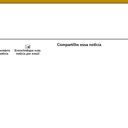
Compartilhe essa notícia
entário
Envie/indique esta
otícia
notícia por email