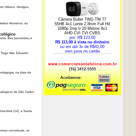
nto Urbano, divulgou,
Direitos Humanos, ao
cológico
ra- Bira (secretário) e
r Tiago Mal, Eduardo
Pedagogia, na data de
talúrgicos de São Carlos
ta-feira (14), a Santa
rmos conceituais, os