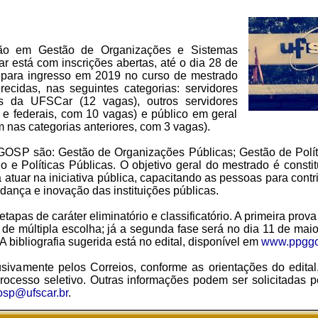
ão em Gestão de Organizações e Sistemas
stá com inscrições abertas, até o dia 28 de
vo para ingresso em 2019 no curso de mestrado
recidas, nas seguintes categorias: servidores
eis da UFSCar (12 vagas), outros servidores
s e federais, com 10 vagas) e público em geral
nas categorias anteriores, com 3 vagas).
OSP são: Gestão de Organizações Públicas; Gestão de Polít
 e Políticas Públicas. O objetivo geral do mestrado é constit
a atuar na iniciativa pública, capacitando as pessoas para con
ança e inovação das instituições públicas.
apas de caráter eliminatório e classificatório. A primeira prova
 de múltipla escolha; já a segunda fase será no dia 11 de mai
 A bibliografia sugerida está no edital, disponível em
www.ppggos
lusivamente pelos Correios, conforme as orientações do edita
rocesso seletivo. Outras informações podem ser solicitadas pe
sp@ufscar.br
.