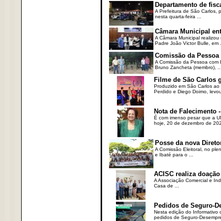
Departamento de fisc
A Prefeitura de São Carlos,
nesta quarta-feira ...
Câmara Municipal ent
A Câmara Municipal realizou 
Padre João Victor Bulle, em .
Comissão da Pessoa c
A Comissão da Pessoa com Defi
Bruno Zancheta (membro), ..
Filme de São Carlos 
Produzido em São Carlos ao l
Perdido e Diego Doimo, levou 
Nota de Falecimento -
É com imenso pesar que a UN
hoje, 20 de dezembro de 2023
Posse da nova Direto
A Comissão Eleitoral, no ple
e Ibaté para o ...
ACISC realiza doação
A Associação Comercial e Ind
Casa de ...
Pedidos de Seguro-D
Nesta edição do Informativo
pedidos de Seguro-Desempre