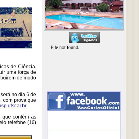
icas de Ciência,
uir uma força de
tribuírem de modo
 será no dia 6 de
o, com prova que
p.ufscar.br
.
l, que contém as
lo telefone (16)