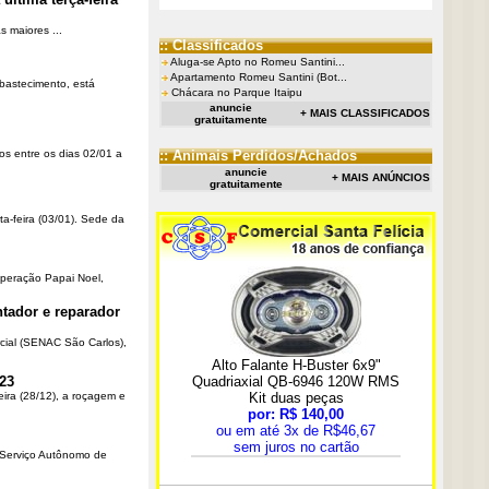
 maiores ...
:: Classificados
Aluga-se Apto no Romeu Santini...
Apartamento Romeu Santini (Bot...
Abastecimento, está
Chácara no Parque Itaipu
anuncie
+ MAIS CLASSIFICADOS
gratuitamente
os entre os dias 02/01 a
:: Animais Perdidos/Achados
anuncie
+ MAIS ANÚNCIOS
gratuitamente
ta-feira (03/01). Sede da
Operação Papai Noel,
tador e reparador
cial (SENAC São Carlos),
23
eira (28/12), a roçagem e
o Serviço Autônomo de