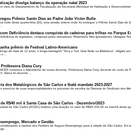
alização divulga balanço da operação natal 2023
 por meio do Departamento de Fiscalização da Secretaria Municipal de Habitação e Desenvolvime
regou Prêmio Santo Dias ao Padre João Victor Bulle
na noite desta quarta-feira (20), uma sessão solene onde foi entregue o Prêmio Santo Dias de 
..
om Deficiência destaca conquista de cadeiras para trilhas no Parque E
ciência do legislativo, composta pelos vereadores, Robertinho Mori (presidente), Ubirajara Teixei
.
ganha prêmio de Festival Latino-Americano
ongo de mais de 12 anos, o longa-metragem "Teca e Tuti: Uma Noite na Biblioteca", dirigido po
o ...
 Professora Diana Cury
ICEP comunica o falecimento da nossa docente, Professora Diana Cury, docente do curso de 
. Diana foi docente ...
ria dos Metalúrgicos de São Carlos e Ibaté mandato 2023-2027
no exercício de suas responsabilidades no processo de escolha da Diretoria do Sindicato dos Me
 de R$40 mil à Santa Casa de São Carlos - Dezembro/2023
ustrial de São Carlos (ACISC) realizou uma doação no valor de R$40.335,00 na manhã desta quin
esemprego, Mercado e Gestão
 consideramos a matéria dos Pedidos de Seguro-Desemprego para a cidade de São Carlos. Em te
go ...