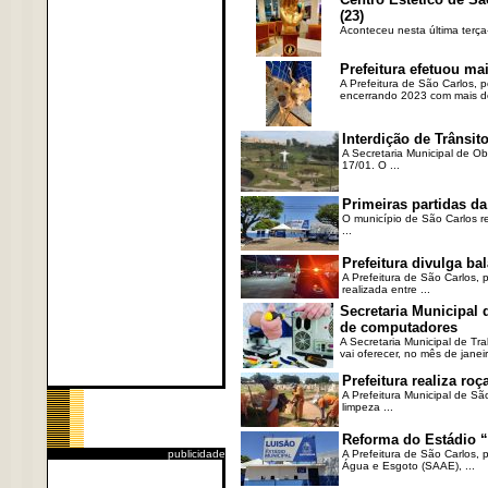
(23)
Aconteceu nesta última terça
Prefeitura efetuou ma
A Prefeitura de São Carlos, 
encerrando 2023 com mais de 
Interdição de Trânsito
A Secretaria Municipal de Ob
17/01. O ...
Primeiras partidas da
O município de São Carlos re
...
Prefeitura divulga b
A Prefeitura de São Carlos, 
realizada entre ...
Secretaria Municipal
de computadores
A Secretaria Municipal de T
vai oferecer, no mês de janeir
Prefeitura realiza r
A Prefeitura Municipal de Sã
limpeza ...
Reforma do Estádio “
publicidade
A Prefeitura de São Carlos, 
Água e Esgoto (SAAE), ...