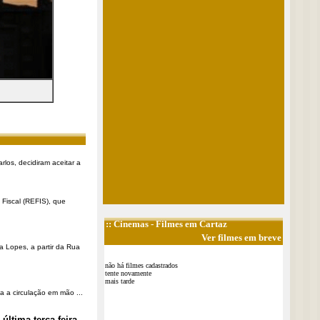
rlos, decidiram aceitar a
Fiscal (REFIS), que
::
Cinemas
- Filmes em Cartaz
Ver filmes em breve
a Lopes, a partir da Rua
não há filmes cadastrados
tente novamente
mais tarde
a a circulação em mão ...
última terça-feira