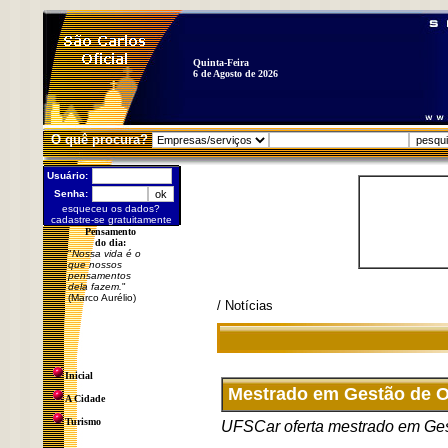
Quinta-Feira
6 de Agosto de 2026
O quê procura?
Usuário:
Senha:
esqueceu os dados?
cadastre-se gratuitamente
Pensamento
do dia:
"
Nossa vida é o
que nossos
pensamentos
dela fazem.
"
(Marco Aurélio)
/ Notícias
Inicial
Mestrado em Gestão de O
A Cidade
Turismo
UFSCar oferta mestrado em Ges