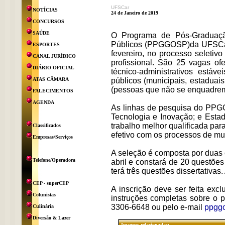
UFSCar
NOTÍCIAS
24 de Janeiro de 2019
CONCURSOS
SAÚDE
O Programa de Pós-Graduaç
Públicos (PPGGOSP)da UFSCar e
ESPORTES
fevereiro, no processo seleti
CANAL JURÍDICO
profissional. São 25 vagas ofe
DIÁRIO OFICIAL
técnico-administrativos estáv
ATAS CÂMARA
públicos (municipais, estaduai
(pessoas que não se enquadrem 
FALECIMENTOS
AGENDA
As linhas de pesquisa do PPGG
Tecnologia e Inovação; e Estado
trabalho melhor qualificada par
Classificados
efetivo com os processos de mud
Empresas/Serviços
A seleção é composta por duas et
Telefone/Operadora
abril e constará de 20 questões
terá três questões dissertativas.
CEP - superCEP
A inscrição deve ser feita exc
Colunistas
instruções completas sobre o p
3306-6648 ou pelo e-mail
ppggo
Culinária
Diversão & Lazer
Imagens relacionadas: