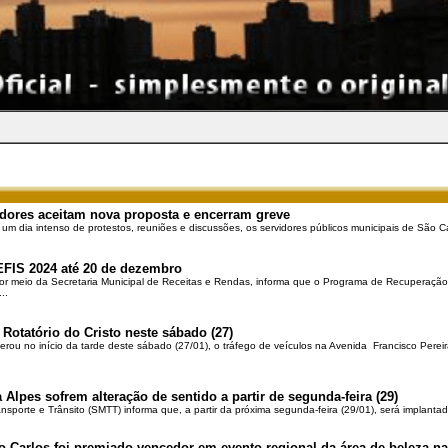
dores aceitam nova proposta e encerram greve
 um dia intenso de protestos, reuniões e discussões, os servidores públicos municipais de São Ca
EFIS 2024 até 20 de dezembro
por meio da Secretaria Municipal de Receitas e Rendas, informa que o Programa de Recuperação 
..
 Rotatório do Cristo neste sábado (27)
berou no início da tarde deste sábado (27/01), o tráfego de veículos na Avenida Francisco Pereir
 Alpes sofrem alteração de sentido a partir de segunda-feira (29)
ansporte e Trânsito (SMTT) informa que, a partir da próxima segunda-feira (29/01), será implantad
o Carlos foi premiado vencedor em evento regional da área de beleza na 