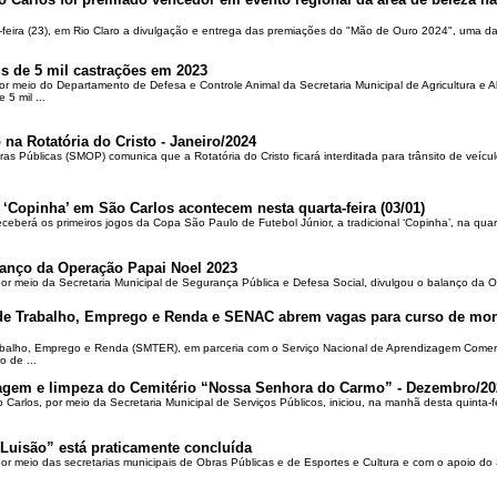
-feira (23), em Rio Claro a divulgação e entrega das premiações do "Mão de Ouro 2024", uma das
is de 5 mil castrações em 2023
por meio do Departamento de Defesa e Controle Animal da Secretaria Municipal de Agricultura e 
5 mil ...
 na Rotatória do Cristo - Janeiro/2024
ras Públicas (SMOP) comunica que a Rotatória do Cristo ficará interditada para trânsito de veícul
 ‘Copinha’ em São Carlos acontecem nesta quarta-feira (03/01)
ceberá os primeiros jogos da Copa São Paulo de Futebol Júnior, a tradicional ‘Copinha’, na quar
alanço da Operação Papai Noel 2023
por meio da Secretaria Municipal de Segurança Pública e Defesa Social, divulgou o balanço da 
 de Trabalho, Emprego e Renda e SENAC abrem vagas para curso de mon
rabalho, Emprego e Renda (SMTER), em parceria com o Serviço Nacional de Aprendizagem Comer
o de ...
oçagem e limpeza do Cemitério “Nossa Senhora do Carmo” - Dezembro/20
o Carlos, por meio da Secretaria Municipal de Serviços Públicos, iniciou, na manhã desta quinta-f
Luisão” está praticamente concluída
por meio das secretarias municipais de Obras Públicas e de Esportes e Cultura e com o apoio d