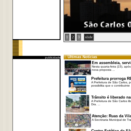
1
2
3
slide
:: Últimas Notícias
publicidade
Em assembleia, servi
Nesta quarta-feira (15), após
nova proposta ...
Prefeitura prorroga R
A Prefeitura de São Carlos, 
possibilita que o contribuinte .
Trânsito é liberado na
A Prefeitura de São Carlos li
Dra. ...
Atenção: Ruas da Vila
A Secretaria Municipal de Tr
Centro Estético de Sã