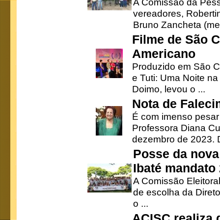
A Comissão da Pesso
vereadores, Robertinh
Bruno Zancheta (mem
Filme de São C
Americano
Produzido em São Ca
e Tuti: Uma Noite na
Doimo, levou o ...
Nota de Faleci
É com imenso pesar
Professora Diana Cu
dezembro de 2023. Di
Posse da nova 
Ibaté mandato
A Comissão Eleitora
de escolha da Direto
o ...
ACISC realiza 