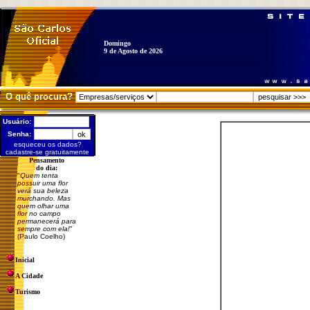
Domingo
9 de Agosto de 2026
O quê procura?
Usuário:
Senha:
esqueceu os dados?
cadastre-se gratuitamente
Pensamento
do dia:
"
Quem tenta
possuir uma flor
verá sua beleza
murchando. Mas
quem olhar uma
flor no campo
permanecerá para
sempre com ela!
"
(Paulo Coelho)
Inicial
A Cidade
Turismo