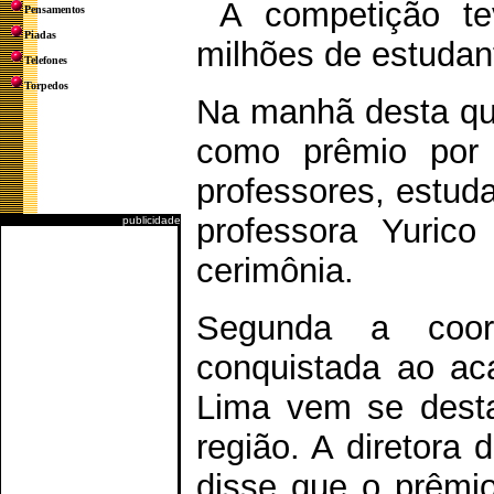
A competição tev
Pensamentos
Piadas
milhões de estudant
Telefones
Torpedos
Na manhã desta quar
como prêmio por 
professores, estud
professora Yuric
publicidade
cerimônia.
Segunda a coor
conquistada ao ac
Lima vem se desta
região. A diretora 
disse que o prêmi