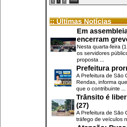
1
2
3
slide
:: Últimas Notícias
Em assembleia
encerram grev
Nesta quarta-feira (
os servidores públic
proposta ...
Prefeitura pro
A Prefeitura de São 
Rendas, informa que
que o contribuinte ...
Trânsito é lib
(27)
A Prefeitura de São C
tráfego de veículos 