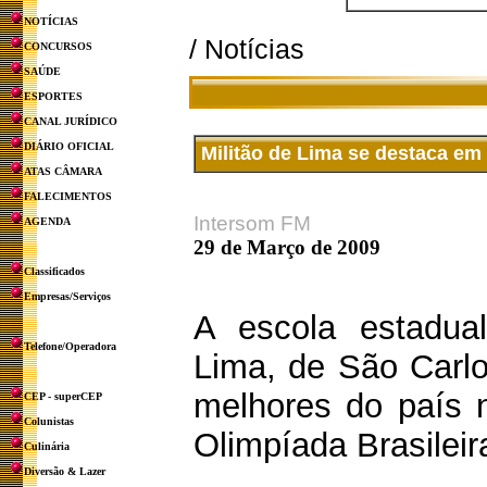
NOTÍCIAS
/ Notícias
CONCURSOS
SAÚDE
ESPORTES
CANAL JURÍDICO
DIÁRIO OFICIAL
Militão de Lima se destaca em
ATAS CÂMARA
FALECIMENTOS
Intersom FM
AGENDA
29 de Março de 2009
Classificados
Empresas/Serviços
A escola estadual
Telefone/Operadora
Lima, de São Carlo
melhores do país n
CEP - superCEP
Colunistas
Olimpíada Brasilei
Culinária
Diversão & Lazer