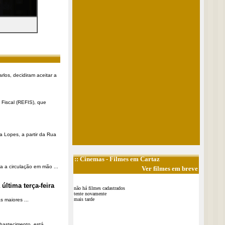
rlos, decidiram aceitar a
Fiscal (REFIS), que
a Lopes, a partir da Rua
::
Cinemas
- Filmes em Cartaz
a a circulação em mão ...
Ver filmes em breve
última terça-feira
não há filmes cadastrados
tente novamente
mais tarde
 maiores ...
Abastecimento, está