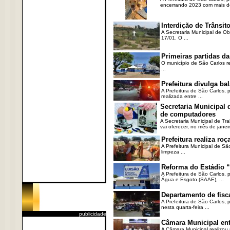
encerrando 2023 com mais de 
Interdição de Trânsito
A Secretaria Municipal de Ob
17/01. O ...
Primeiras partidas da
O município de São Carlos re
...
Prefeitura divulga b
A Prefeitura de São Carlos, 
realizada entre ...
Secretaria Municipal
de computadores
A Secretaria Municipal de T
vai oferecer, no mês de janeir
Prefeitura realiza r
A Prefeitura Municipal de Sã
limpeza ...
Reforma do Estádio “
A Prefeitura de São Carlos, 
Água e Esgoto (SAAE), ...
Departamento de fisc
A Prefeitura de São Carlos,
nesta quarta-feira ...
publicidade
Câmara Municipal ent
A Câmara Municipal realizou 