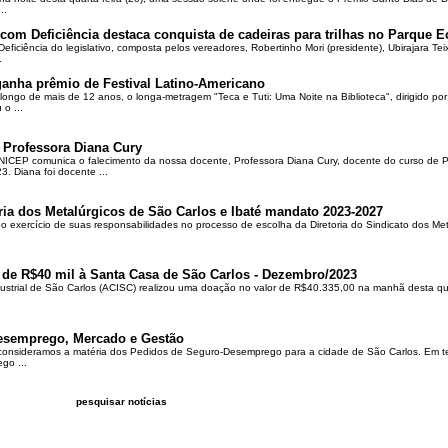
..
om Deficiência destaca conquista de cadeiras para trilhas no Parque E
ciência do legislativo, composta pelos vereadores, Robertinho Mori (presidente), Ubirajara Teixei
.
ganha prêmio de Festival Latino-Americano
ongo de mais de 12 anos, o longa-metragem "Teca e Tuti: Uma Noite na Biblioteca", dirigido po
o ...
 Professora Diana Cury
ICEP comunica o falecimento da nossa docente, Professora Diana Cury, docente do curso de 
. Diana foi docente ...
ria dos Metalúrgicos de São Carlos e Ibaté mandato 2023-2027
no exercício de suas responsabilidades no processo de escolha da Diretoria do Sindicato dos Me
 de R$40 mil à Santa Casa de São Carlos - Dezembro/2023
ustrial de São Carlos (ACISC) realizou uma doação no valor de R$40.335,00 na manhã desta quin
esemprego, Mercado e Gestão
 consideramos a matéria dos Pedidos de Seguro-Desemprego para a cidade de São Carlos. Em te
go ...
pesquisar notícias