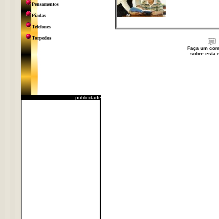
Pensamentos
Piadas
Telefones
Torpedos
Faça um com
sobre esta n
publicidade