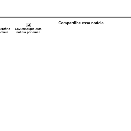
Compartilhe essa notícia
entário
Envie/indique esta
otícia
notícia por email