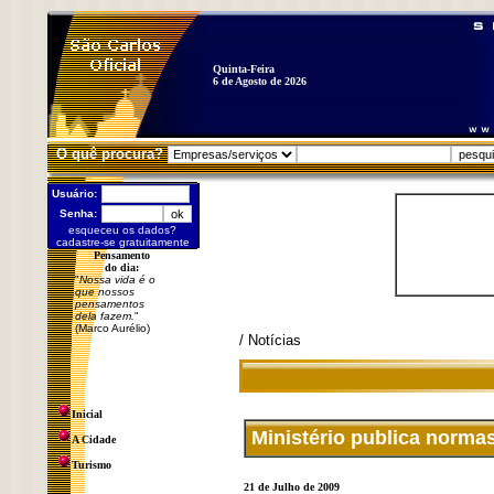
Quinta-Feira
6 de Agosto de 2026
O quê procura?
Usuário:
Senha:
esqueceu os dados?
cadastre-se gratuitamente
Pensamento
do dia:
"
Nossa vida é o
que nossos
pensamentos
dela fazem.
"
(Marco Aurélio)
/ Notícias
Inicial
Ministério publica norma
A Cidade
Turismo
21 de Julho de 2009