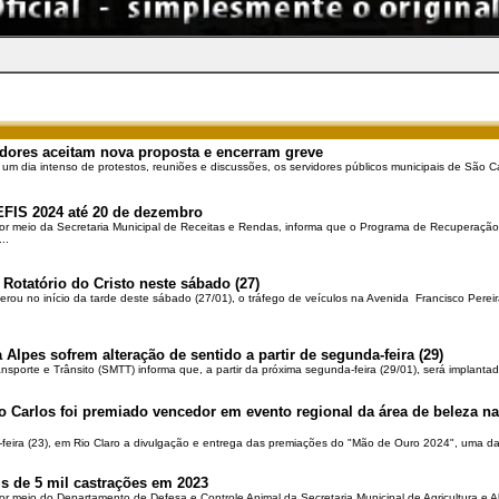
dores aceitam nova proposta e encerram greve
 um dia intenso de protestos, reuniões e discussões, os servidores públicos municipais de São Ca
EFIS 2024 até 20 de dezembro
por meio da Secretaria Municipal de Receitas e Rendas, informa que o Programa de Recuperação 
..
 Rotatório do Cristo neste sábado (27)
berou no início da tarde deste sábado (27/01), o tráfego de veículos na Avenida Francisco Pereir
 Alpes sofrem alteração de sentido a partir de segunda-feira (29)
ansporte e Trânsito (SMTT) informa que, a partir da próxima segunda-feira (29/01), será implantad
o Carlos foi premiado vencedor em evento regional da área de beleza na 
-feira (23), em Rio Claro a divulgação e entrega das premiações do "Mão de Ouro 2024", uma das
is de 5 mil castrações em 2023
por meio do Departamento de Defesa e Controle Animal da Secretaria Municipal de Agricultura e 