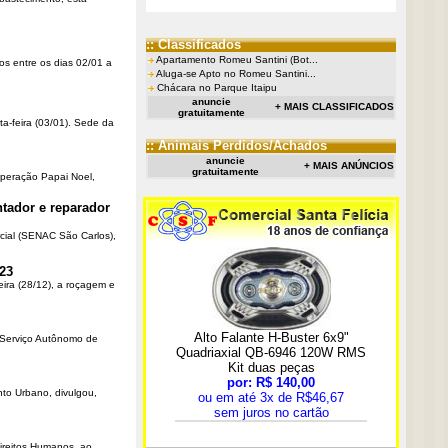
:: Classificados
Apartamento Romeu Santini (Bot...
os entre os dias 02/01 a
Aluga-se Apto no Romeu Santini...
Chácara no Parque Itaipu
anuncie
+ MAIS CLASSIFICADOS
gratuitamente
ta-feira (03/01). Sede da
:: Animais Perdidos/Achados
anuncie
+ MAIS ANÚNCIOS
gratuitamente
Operação Papai Noel,
tador e reparador
cial (SENAC São Carlos),
23
eira (28/12), a roçagem e
o Serviço Autônomo de
nto Urbano, divulgou,
Direitos Humanos, ao