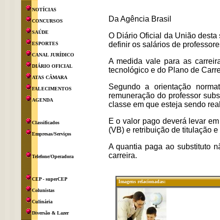
NOTÍCIAS
Da Agência Brasil
CONCURSOS
SAÚDE
O Diário Oficial da União desta
definir os salários de professor
ESPORTES
CANAL JURÍDICO
A medida vale para as carreir
DIÁRIO OFICIAL
tecnológico e do Plano de Carre
ATAS CÂMARA
Segundo a orientação normat
FALECIMENTOS
remuneração do professor subst
AGENDA
classe em que esteja sendo real
E o valor pago deverá levar e
Classificados
(VB) e retribuição de titulação e
Empresas/Serviços
A quantia paga ao substituto nã
carreira.
Telefone/Operadora
CEP - superCEP
Imagens relacionadas:
Colunistas
Culinária
Diversão & Lazer