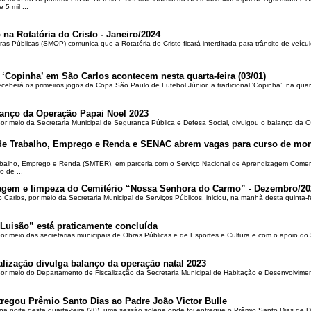
5 mil ...
 na Rotatória do Cristo - Janeiro/2024
ras Públicas (SMOP) comunica que a Rotatória do Cristo ficará interditada para trânsito de veícul
 ‘Copinha’ em São Carlos acontecem nesta quarta-feira (03/01)
ceberá os primeiros jogos da Copa São Paulo de Futebol Júnior, a tradicional ‘Copinha’, na quar
alanço da Operação Papai Noel 2023
por meio da Secretaria Municipal de Segurança Pública e Defesa Social, divulgou o balanço da 
 de Trabalho, Emprego e Renda e SENAC abrem vagas para curso de mon
rabalho, Emprego e Renda (SMTER), em parceria com o Serviço Nacional de Aprendizagem Comer
o de ...
oçagem e limpeza do Cemitério “Nossa Senhora do Carmo” - Dezembro/20
o Carlos, por meio da Secretaria Municipal de Serviços Públicos, iniciou, na manhã desta quinta-f
Luisão” está praticamente concluída
por meio das secretarias municipais de Obras Públicas e de Esportes e Cultura e com o apoio d
alização divulga balanço da operação natal 2023
 por meio do Departamento de Fiscalização da Secretaria Municipal de Habitação e Desenvolvime
regou Prêmio Santo Dias ao Padre João Victor Bulle
na noite desta quarta-feira (20), uma sessão solene onde foi entregue o Prêmio Santo Dias de 