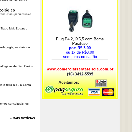
cológico
ra- Bira (secretário) e
r Tiago Mal, Eduardo
Pedagogia, na data de
talúrgicos de São Carlos
ta-feira (14), a Santa
rmos conceituais, os
+ MAIS NOTÍCIAS