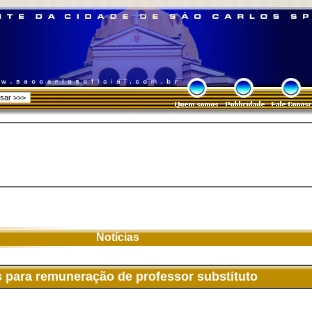
Notícias
s para remuneração de professor substituto