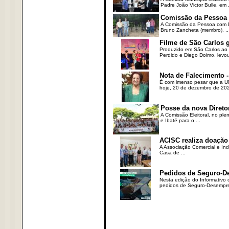
Padre João Victor Bulle, em .
Comissão da Pessoa c
A Comissão da Pessoa com Defi
Bruno Zancheta (membro), ..
Filme de São Carlos 
Produzido em São Carlos ao l
Perdido e Diego Doimo, levou 
Nota de Falecimento -
É com imenso pesar que a UN
hoje, 20 de dezembro de 2023
Posse da nova Direto
A Comissão Eleitoral, no ple
e Ibaté para o ...
ACISC realiza doação
A Associação Comercial e Ind
Casa de ...
Pedidos de Seguro-D
Nesta edição do Informativo
pedidos de Seguro-Desempre