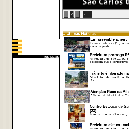
1
2
3
slide
:: Últimas Notícias
Em assembleia, servi
Nesta quarta-feira (15), após
nova proposta ...
Prefeitura prorroga R
publicidade
A Prefeitura de São Carlos, 
possibilita que o contribuinte .
Trânsito é liberado na
A Prefeitura de São Carlos li
Dra. ...
Atenção: Ruas da Vila
A Secretaria Municipal de Tr
Centro Estético de Sã
(23)
Aconteceu nesta última terça
Prefeitura efetuou ma
A Prefeitura de São Carlos, 