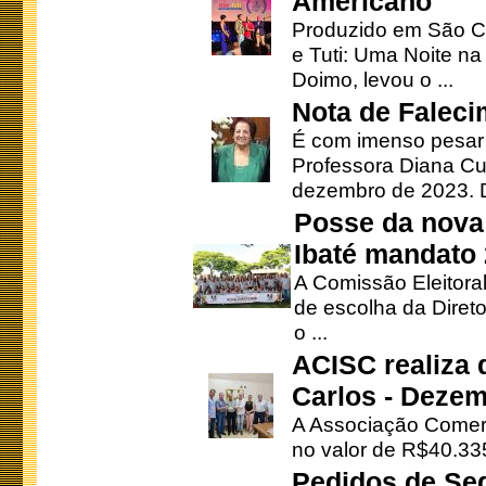
Americano
Produzido em São Ca
e Tuti: Uma Noite na
Doimo, levou o ...
Nota de Faleci
É com imenso pesar
Professora Diana Cu
dezembro de 2023. Di
Posse da nova 
Ibaté mandato
A Comissão Eleitora
de escolha da Direto
o ...
ACISC realiza 
Carlos - Deze
A Associação Comerc
no valor de R$40.335
Pedidos de Se