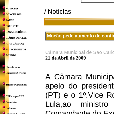
NOTÍCIAS
/ Notícias
CONCURSOS
SAÚDE
ESPORTES
CANAL JURÍDICO
Moção pede aumento de contin
DIÁRIO OFICIAL
ATAS CÂMARA
FALECIMENTOS
Câmara Municipal de São Carl
AGENDA
21 de Abril de 2009
Classificados
Empresas/Serviços
A Câmara Municip
apelo do presiden
Telefone/Operadora
(PT) e o 1º.Vice R
CEP - superCEP
Lula,ao minist
Colunistas
Culinária
Comandante do Exer
Diversão & Lazer