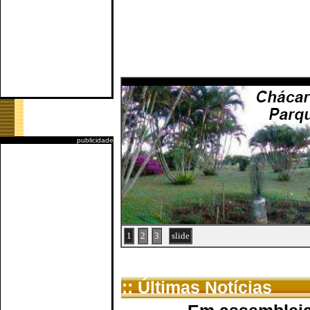
publicidade
1
2
3
slide
:: Últimas Notícias