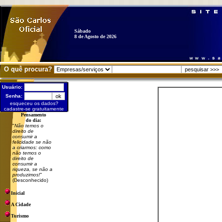
Sábado
8 de Agosto de 2026
O quê procura?
Usuário:
Senha:
esqueceu os dados?
cadastre-se gratuitamente
Pensamento
do dia:
"
Não temos o
direito de
consumir a
felicidade se não
a criarmos: como
não temos o
direito de
consumir a
riqueza, se não a
produzimos!
"
(Desconhecido)
Inicial
A Cidade
Turismo