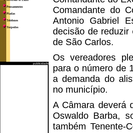
Comandante do Co
Pensamentos
Piadas
Antonio Gabriel Es
Telefones
Torpedos
decisão de reduzir
de São Carlos.
Os vereadores plei
publicidade
para o número de 1
a demanda do alist
no município.
A Câmara deverá da
Oswaldo Barba, sol
também Tenente-Co