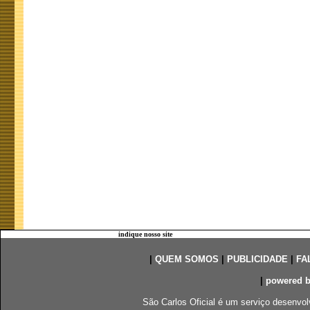
indique nosso site
|
QUEM SOMOS
|
PUBLICIDADE
|
FA
|
powered 
São Carlos Oficial é um serviço desenvol