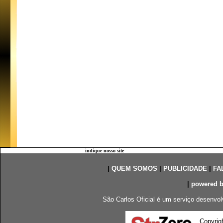
indique nosso site
|
QUEM SOMOS
|
PUBLICIDADE
|
FA
|
powered 
São Carlos Oficial é um serviço desenvol
Copyrig