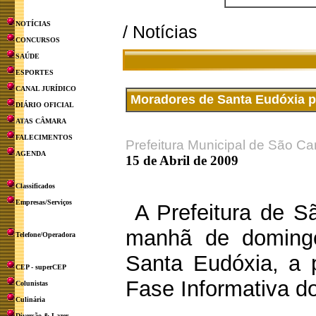
NOTÍCIAS
/ Notícias
CONCURSOS
SAÚDE
ESPORTES
CANAL JURÍDICO
Moradores de Santa Eudóxia p
DIÁRIO OFICIAL
ATAS CÂMARA
FALECIMENTOS
Prefeitura Municipal de São Ca
AGENDA
15 de Abril de 2009
Classificados
Empresas/Serviços
A Prefeitura de Sã
manhã de domingo
Telefone/Operadora
Santa Eudóxia, a 
CEP - superCEP
Fase Informativa d
Colunistas
Culinária
Diversão & Lazer