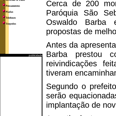
Cerca de 200 mor
Pensamentos
Paróquia São Seb
Piadas
Telefones
Oswaldo Barba e
Torpedos
propostas de melhor
Antes da apresenta
Barba prestou 
publicidade
reivindicações fe
tiveram encaminham
Segundo o prefeit
serão equacionadas
implantação de nov