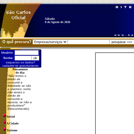
Sábado
8 de Agosto de 2026
O quê procura?
Usuário:
Senha:
esqueceu os dados?
cadastre-se gratuitamente
Pensamento
do dia:
"
Não temos o
direito de
consumir a
felicidade se não
a criarmos: como
não temos o
direito de
consumir a
riqueza, se não a
produzimos!
"
(Desconhecido)
Inicial
A Cidade
Turismo