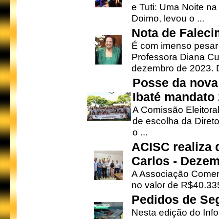
e Tuti: Uma Noite na
Doimo, levou o ...
Nota de Faleci
É com imenso pesar
Professora Diana Cu
dezembro de 2023. Di
Posse da nova 
Ibaté mandato
A Comissão Eleitora
de escolha da Direto
o ...
ACISC realiza 
Carlos - Deze
A Associação Comerc
no valor de R$40.335
Pedidos de Se
Nesta edição do Inf