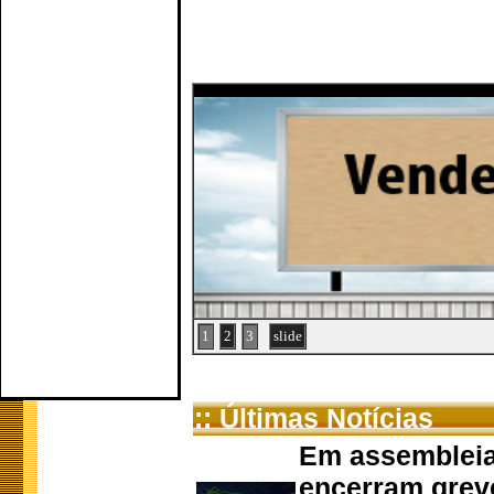
1
2
3
slide
:: Últimas Notícias
Em assembleia
encerram grev