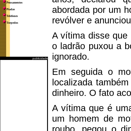
Pensamentos
abordada por um h
Piadas
Telefones
revólver e anunciou
Torpedos
A vítima disse que 
o ladrão puxou a b
ignorado.
publicidade
Em seguida o mot
localizada também
dinheiro. O fato ac
A vítima que é uma
um homem de moto
roubo, pegou o din