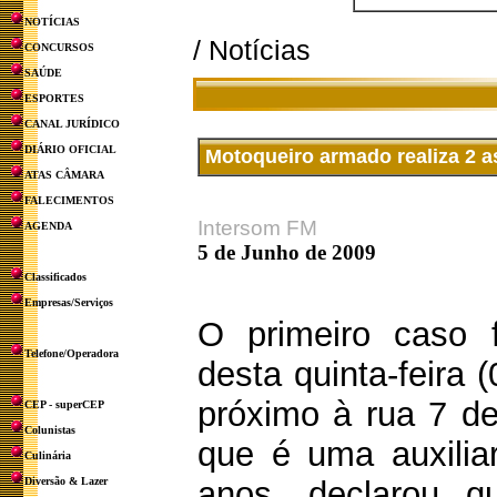
NOTÍCIAS
/ Notícias
CONCURSOS
SAÚDE
ESPORTES
CANAL JURÍDICO
DIÁRIO OFICIAL
Motoqueiro armado realiza 2 a
ATAS CÂMARA
FALECIMENTOS
Intersom FM
AGENDA
5 de Junho de 2009
Classificados
Empresas/Serviços
O primeiro caso f
Telefone/Operadora
desta quinta-feira 
próximo à rua 7 de
CEP - superCEP
Colunistas
que é uma auxilia
Culinária
Diversão & Lazer
anos, declarou q