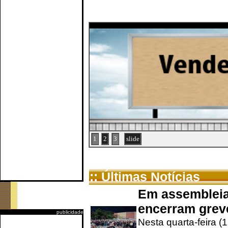
1
2
3
slide
:: Últimas Notícias
Em assembleia
encerram grev
publicidade
Nesta quarta-feira (