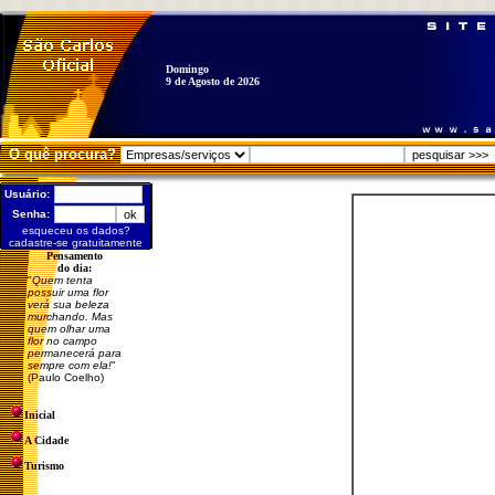
Domingo
9 de Agosto de 2026
O quê procura?
Usuário:
Senha:
esqueceu os dados?
cadastre-se gratuitamente
Pensamento
do dia:
"
Quem tenta
possuir uma flor
verá sua beleza
murchando. Mas
quem olhar uma
flor no campo
permanecerá para
sempre com ela!
"
(Paulo Coelho)
Inicial
A Cidade
Turismo