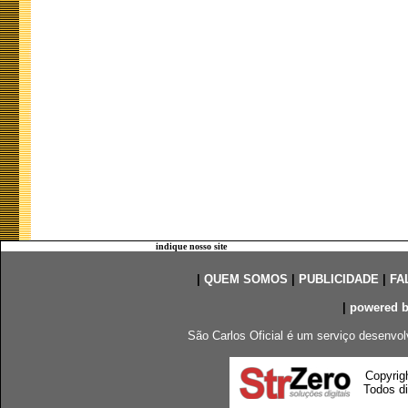
indique nosso site
|
QUEM SOMOS
|
PUBLICIDADE
|
FA
|
powered 
São Carlos Oficial é um serviço desenvol
Copyrig
Todos di