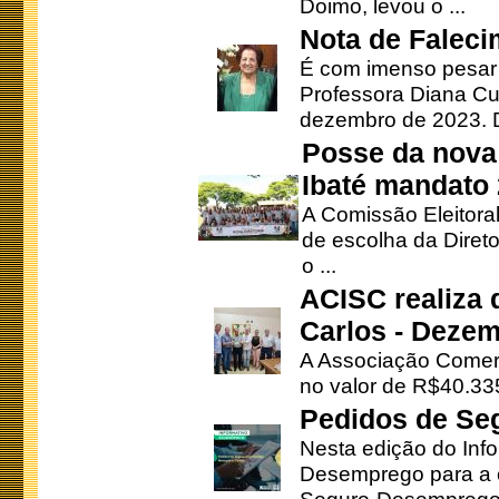
Doimo, levou o ...
Nota de Faleci
É com imenso pesar
Professora Diana Cu
dezembro de 2023. Di
Posse da nova 
Ibaté mandato
A Comissão Eleitora
de escolha da Direto
o ...
ACISC realiza 
Carlos - Deze
A Associação Comerc
no valor de R$40.335
Pedidos de Se
Nesta edição do Inf
Desemprego para a c