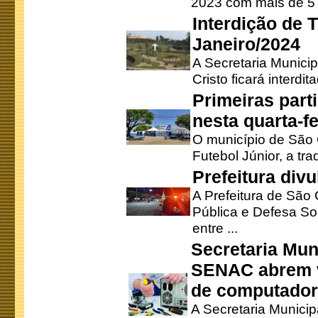
2023 com mais de 5 m
Interdição de T
Janeiro/2024
A Secretaria Munici
Cristo ficará interdi
Primeiras part
nesta quarta-fe
O município de São 
Futebol Júnior, a tra
Prefeitura div
A Prefeitura de São
Pública e Defesa So
entre ...
Secretaria Mun
SENAC abrem v
de computado
A Secretaria Munici