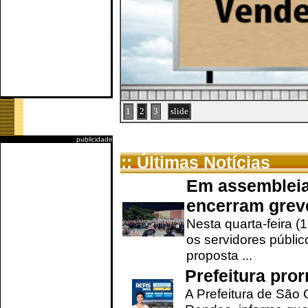
1
2
3
slide
publicidade
:: Últimas Notícias
Em assembleia
encerram grev
Nesta quarta-feira (
os servidores públic
proposta ...
Prefeitura pro
A Prefeitura de São 