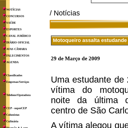
NOTÍCIAS
/ Notícias
CONCURSOS
SAÚDE
ESPORTES
CANAL JURÍDICO
Motoqueiro assalta estudande 
DIÁRIO OFICIAL
ATAS CÂMARA
FALECIMENTOS
29 de Março de 2009
AGENDA
Classificados
Uma estudante de 2
Empresas/Serviços
vítima do motoqu
Telefone/Operadora
noite da última q
centro de São Carl
CEP - superCEP
Colunistas
Culinária
A vítima alegou qu
Diversão & Lazer