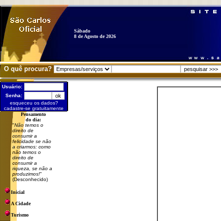
Sábado
8 de Agosto de 2026
O quê procura?
Usuário:
Senha:
esqueceu os dados?
cadastre-se gratuitamente
Pensamento
do dia:
"
Não temos o
direito de
consumir a
felicidade se não
a criarmos: como
não temos o
direito de
consumir a
riqueza, se não a
produzimos!
"
(Desconhecido)
Inicial
A Cidade
Turismo