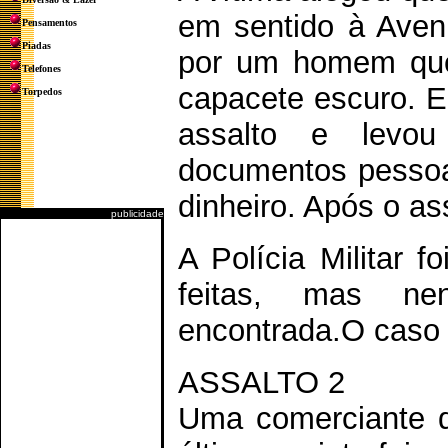
em sentido à Aven
Pensamentos
Piadas
por um homem que
Telefones
capacete escuro. 
Torpedos
assalto e levo
documentos pessoai
dinheiro. Após o as
publicidade
A Polícia Militar f
feitas, mas ne
encontrada.O caso f
ASSALTO 2
Uma comerciante d