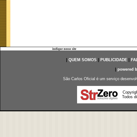
indique nosso site
|
QUEM SOMOS
|
PUBLICIDADE
|
FA
|
powered 
São Carlos Oficial é um serviço desenvol
Copyrig
Todos di