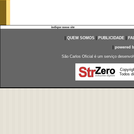
indique nosso site
|
QUEM SOMOS
|
PUBLICIDADE
|
FA
|
powered 
São Carlos Oficial é um serviço desenvol
Copyrig
Todos di