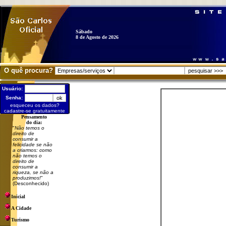
Sábado
8 de Agosto de 2026
O quê procura?
Usuário:
Senha:
esqueceu os dados?
cadastre-se gratuitamente
Pensamento
do dia:
"
Não temos o
direito de
consumir a
felicidade se não
a criarmos: como
não temos o
direito de
consumir a
riqueza, se não a
produzimos!
"
(Desconhecido)
Inicial
A Cidade
Turismo