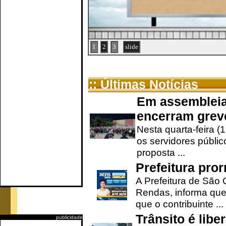
1
2
3
slide
:: Últimas Notícias
Em assembleia
encerram grev
Nesta quarta-feira (
os servidores públic
proposta ...
Prefeitura pro
A Prefeitura de São 
Rendas, informa que
que o contribuinte ...
Trânsito é lib
publicidade