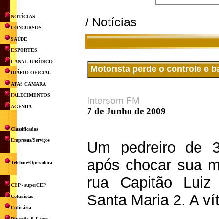
NOTÍCIAS
/ Notícias
CONCURSOS
SAÚDE
ESPORTES
CANAL JURÍDICO
Motorista perde o controle e b
DIÁRIO OFICIAL
ATAS CÂMARA
FALECIMENTOS
Intersom FM
AGENDA
7 de Junho de 2009
Classificados
Empresas/Serviços
Um pedreiro de 3
após chocar sua 
Telefone/Operadora
rua Capitão Luiz
CEP - superCEP
Santa Maria 2. A ví
Colunistas
Culinária
Diversão & Lazer