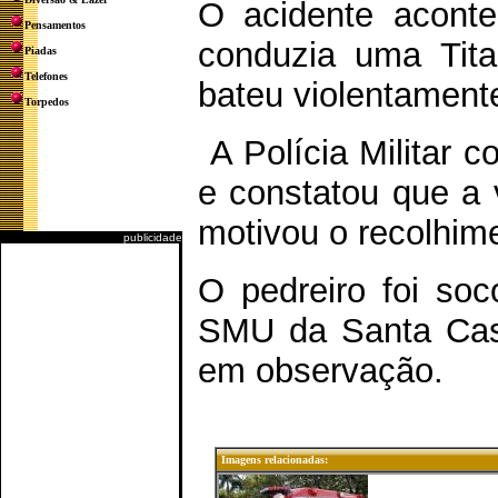
O acidente aconte
Pensamentos
conduzia uma Tita
Piadas
Telefones
bateu violentament
Torpedos
A Polícia Militar 
e constatou que a 
motivou o recolhime
publicidade
O pedreiro foi so
SMU da Santa Cas
em observação.
Imagens relacionadas: