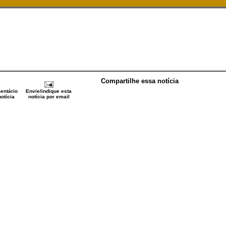
Compartilhe essa notícia
entário
Envie/indique esta
otícia
notícia por email