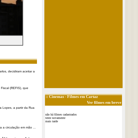
rlos, decidiram aceitar a
Fiscal (REFIS), que
::
Cinemas
- Filmes em Cartaz
Ver filmes em breve
a Lopes, a partir da Rua
não há filmes cadastrados
tente novamente
mais tarde
a a circulação em mão ...