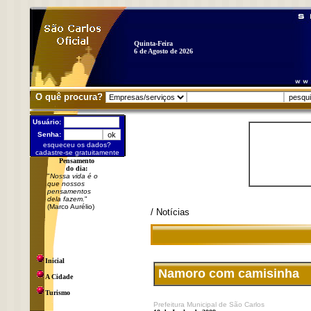
Quinta-Feira
6 de Agosto de 2026
O quê procura?
Usuário:
Senha:
esqueceu os dados?
cadastre-se gratuitamente
Pensamento
do dia:
"
Nossa vida é o
que nossos
pensamentos
dela fazem.
"
(Marco Aurélio)
/ Notícias
Inicial
Namoro com camisinha
A Cidade
Turismo
Prefeitura Municipal de São Carlos