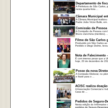
Departamento de fisc
A Prefeitura de São Carlos,
nesta quarta-feira ...
Câmara Municipal ent
A Câmara Municipal realizou 
Padre João Victor Bulle, em .
Comissão da Pessoa c
A Comissão da Pessoa com Defi
Bruno Zancheta (membro), ..
Filme de São Carlos 
Produzido em São Carlos ao l
Perdido e Diego Doimo, levou 
Nota de Falecimento -
É com imenso pesar que a UN
hoje, 20 de dezembro de 2023
Posse da nova Direto
A Comissão Eleitoral, no ple
e Ibaté para o ...
ACISC realiza doação
A Associação Comercial e Ind
Casa de ...
Pedidos de Seguro-D
Nesta edição do Informativo
pedidos de Seguro-Desempre