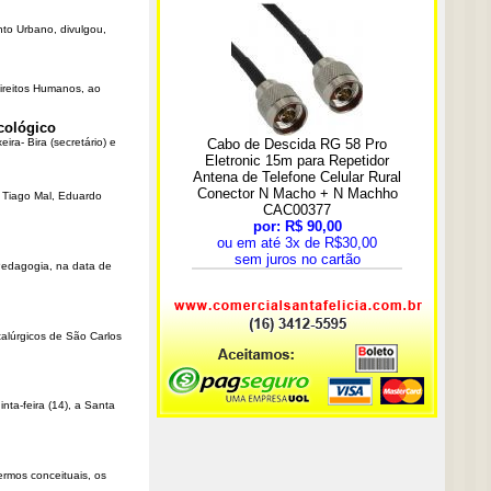
nto Urbano, divulgou,
Direitos Humanos, ao
cológico
ra- Bira (secretário) e
r Tiago Mal, Eduardo
Pedagogia, na data de
talúrgicos de São Carlos
ta-feira (14), a Santa
rmos conceituais, os