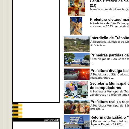
Centro Estético de Sã
(23)
Aconteceu nesta última terça
Prefeitura efetuou ma
A Prefeitura de São Carlos, 
encerrando 2023 com mais de 
Interdição de Trânsito
A Secretaria Municipal de Ob
17/01. O ...
Primeiras partidas da
O município de São Carlos re
...
Prefeitura divulga b
A Prefeitura de São Carlos, 
realizada entre ...
Secretaria Municipal
de computadores
A Secretaria Municipal de T
vai oferecer, no mês de janeir
Prefeitura realiza r
A Prefeitura Municipal de Sã
limpeza ...
Reforma do Estádio “
publicidade
A Prefeitura de São Carlos, 
Água e Esgoto (SAAE), ...