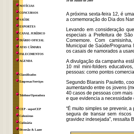
10 de Junho de 2009
NOTÍCIAS
CONCURSOS
A próxima sexta-feira 12, é uma
a comemoração do Dia dos Na
SAÚDE
ESPORTES
Levando em consideração que
CANAL JURÍDICO
especiais a Prefeitura de S
Comemore. Com camisinha, 
DIÁRIO OFICIAL
Municipal de Saúde/Programa M
ATAS CÂMARA
os casais de namorados a usare
FALECIMENTOS
A divulgação da campanha está s
AGENDA
10 mil mini-folders educativos
pessoas: como pontos comerciais
Classificados
Segundo Blaranis Pauletto, co
Empresas/Serviços
aumentando entre os jovens (men
40 casos de pessoas com mais 
Telefone/Operadora
e que evidencia a necessidade 
“É muito simples se prevenir, a
CEP - superCEP
segura de transar sem riscos 
Colunistas
gravidez indesejada”, ressalta B
Culinária
Diversão & Lazer