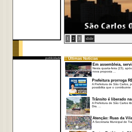
1
2
3
slide
publicidade
:: Últimas Notícias
Em assembleia, servi
Nesta quarta-feira (15), após
nova proposta ...
Prefeitura prorroga R
A Prefeitura de São Carlos, 
possibilita que o contribuinte .
Trânsito é liberado na
A Prefeitura de São Carlos li
Dra. ...
Atenção: Ruas da Vila
A Secretaria Municipal de Tr