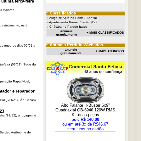
última terça-feira
 maiores ...
:: Classificados
Aluga-se Apto no Romeu Santini...
Apartamento Romeu Santini (Bot...
Abastecimento, está
Chácara no Parque Itaipu
anuncie
+ MAIS CLASSIFICADOS
gratuitamente
:: Animais Perdidos/Achados
os entre os dias 02/01 a
anuncie
+ MAIS ANÚNCIOS
gratuitamente
ta-feira (03/01). Sede da
Operação Papai Noel,
tador e reparador
cial (SENAC São Carlos),
23
eira (28/12), a roçagem e
o Serviço Autônomo de