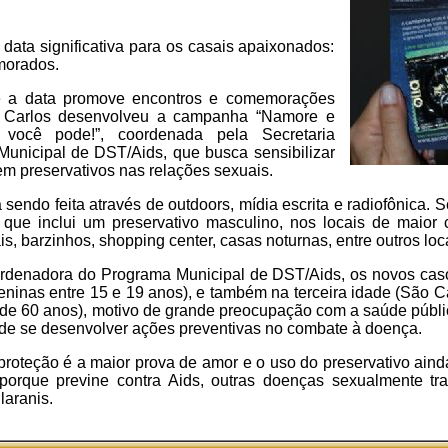
 data significativa para os casais apaixonados:
morados.
 a data promove encontros e comemorações
ão Carlos desenvolveu a campanha “Namore e
você pode!”, coordenada pela Secretaria
unicipal de DST/Aids, que busca sensibilizar
m preservativos nas relações sexuais.
endo feita através de outdoors, mídia escrita e radiofônica. S
, que inclui um preservativo masculino, nos locais de maior
, barzinhos, shopping center, casas noturnas, entre outros loca
ordenadora do Programa Municipal de DST/Aids, os novos cas
inas entre 15 e 19 anos), e também na terceira idade (São Car
de 60 anos), motivo de grande preocupação com a saúde públ
de se desenvolver ações preventivas no combate à doença.
 proteção é a maior prova de amor e o uso do preservativo ain
porque previne contra Aids, outras doenças sexualmente tr
laranis.