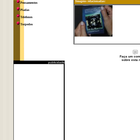
Imagens relacionadas:
Pensamentos
Piadas
Telefones
Torpedos
Faça um com
sobre esta n
publicidade