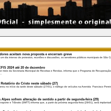
dores aceitam nova proposta e encerram greve
 um dia intenso de protestos, reuniões e discussões, os servidores públicos municipais de São Ca
EFIS 2024 até 20 de dezembro
por meio da Secretaria Municipal de Receitas e Rendas, informa que o Programa de Recuperação 
..
 Rotatório do Cristo neste sábado (27)
berou no início da tarde deste sábado (27/01), o tráfego de veículos na Avenida Francisco Pereir
 Alpes sofrem alteração de sentido a partir de segunda-feira (29)
ansporte e Trânsito (SMTT) informa que, a partir da próxima segunda-feira (29/01), será implantad