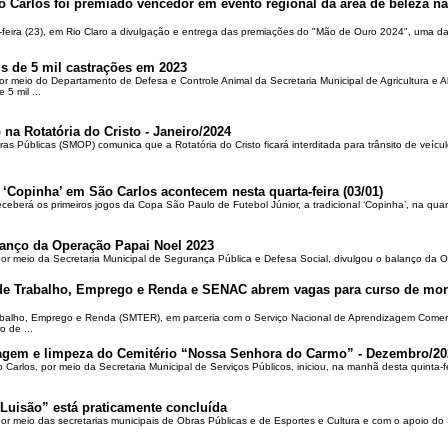
o Carlos foi premiado vencedor em evento regional da área de beleza na 
-feira (23), em Rio Claro a divulgação e entrega das premiações do "Mão de Ouro 2024", uma das
is de 5 mil castrações em 2023
por meio do Departamento de Defesa e Controle Animal da Secretaria Municipal de Agricultura e 
5 mil ...
 na Rotatória do Cristo - Janeiro/2024
ras Públicas (SMOP) comunica que a Rotatória do Cristo ficará interditada para trânsito de veícul
 ‘Copinha’ em São Carlos acontecem nesta quarta-feira (03/01)
ceberá os primeiros jogos da Copa São Paulo de Futebol Júnior, a tradicional ‘Copinha’, na quar
alanço da Operação Papai Noel 2023
por meio da Secretaria Municipal de Segurança Pública e Defesa Social, divulgou o balanço da 
 de Trabalho, Emprego e Renda e SENAC abrem vagas para curso de mon
rabalho, Emprego e Renda (SMTER), em parceria com o Serviço Nacional de Aprendizagem Comer
o de ...
oçagem e limpeza do Cemitério “Nossa Senhora do Carmo” - Dezembro/20
o Carlos, por meio da Secretaria Municipal de Serviços Públicos, iniciou, na manhã desta quinta-f
Luisão” está praticamente concluída
por meio das secretarias municipais de Obras Públicas e de Esportes e Cultura e com o apoio d