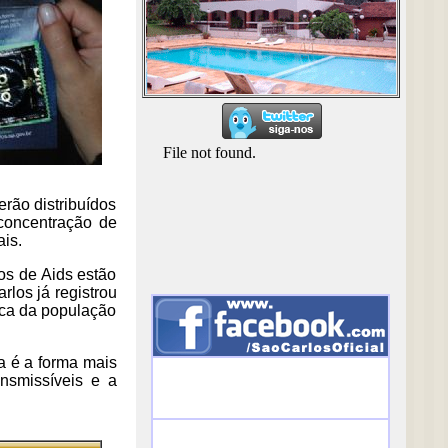
erão distribuídos
 concentração de
is.
os de Aids estão
los já registrou
ica da população
da é a forma mais
ansmissíveis e a