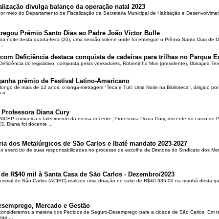
alização divulga balanço da operação natal 2023
 por meio do Departamento de Fiscalização da Secretaria Municipal de Habitação e Desenvolvime
regou Prêmio Santo Dias ao Padre João Victor Bulle
na noite desta quarta-feira (20), uma sessão solene onde foi entregue o Prêmio Santo Dias de 
..
om Deficiência destaca conquista de cadeiras para trilhas no Parque E
ciência do legislativo, composta pelos vereadores, Robertinho Mori (presidente), Ubirajara Teixei
.
ganha prêmio de Festival Latino-Americano
ongo de mais de 12 anos, o longa-metragem "Teca e Tuti: Uma Noite na Biblioteca", dirigido po
o ...
 Professora Diana Cury
ICEP comunica o falecimento da nossa docente, Professora Diana Cury, docente do curso de 
. Diana foi docente ...
ria dos Metalúrgicos de São Carlos e Ibaté mandato 2023-2027
no exercício de suas responsabilidades no processo de escolha da Diretoria do Sindicato dos Me
 de R$40 mil à Santa Casa de São Carlos - Dezembro/2023
ustrial de São Carlos (ACISC) realizou uma doação no valor de R$40.335,00 na manhã desta quin
esemprego, Mercado e Gestão
 consideramos a matéria dos Pedidos de Seguro-Desemprego para a cidade de São Carlos. Em te
go ...