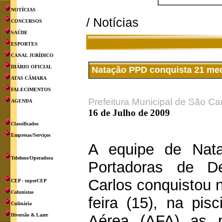
NOTÍCIAS
/ Notícias
CONCURSOS
SAÚDE
ESPORTES
CANAL JURÍDICO
DIÁRIO OFICIAL
Natação PPD conquista 21 med
ATAS CÂMARA
FALECIMENTOS
Prefeitura Municipal de São Ca
AGENDA
16 de Julho de 2009
Classificados
Empresas/Serviços
A equipe de Nat
Telefone/Operadora
Portadoras de De
Carlos conquistou n
CEP - superCEP
Colunistas
feira (15), na pi
Culinária
Diversão & Lazer
Aérea (AFA) as p