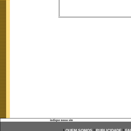
indique nosso site
|
QUEM SOMOS
|
PUBLICIDADE
|
FA