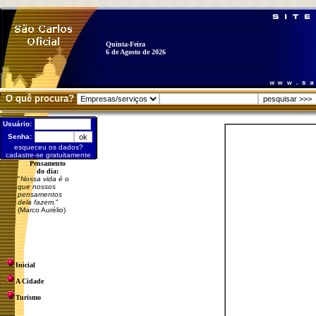
Quinta-Feira
6 de Agosto de 2026
O quê procura?
Usuário:
Senha:
esqueceu os dados?
cadastre-se gratuitamente
Pensamento
do dia:
"
Nossa vida é o
que nossos
pensamentos
dela fazem.
"
(Marco Aurélio)
Inicial
A Cidade
Turismo