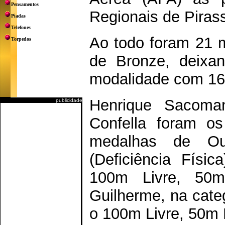
Pensamentos
Regionais de Piras
Piadas
Telefones
Ao todo foram 21 m
Torpedos
de Bronze, deixa
modalidade com 166
Henrique Sacoma
publicidade
Confella foram o
medalhas de O
(Deficiência Físi
100m Livre, 50
Guilherme, na categ
o 100m Livre, 50m 