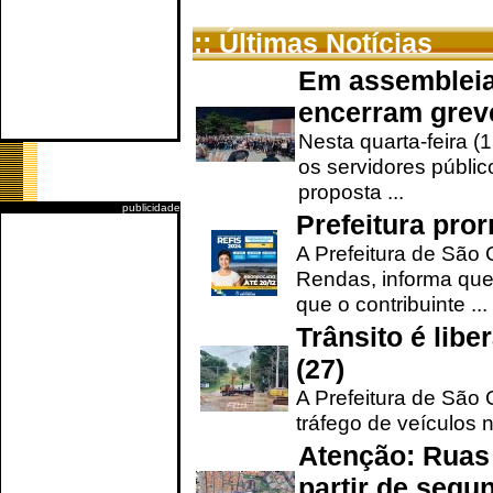
:: Últimas Notícias
Em assembleia
encerram grev
Nesta quarta-feira (
os servidores públic
proposta ...
publicidade
Prefeitura pro
A Prefeitura de São 
Rendas, informa que
que o contribuinte ...
Trânsito é lib
(27)
A Prefeitura de São C
tráfego de veículos 
Atenção: Ruas 
partir de segun