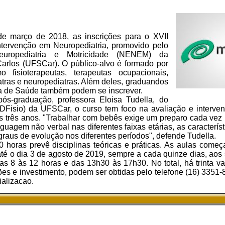
de março de 2018, as inscrições para o XVII
tervenção em Neuropediatria, promovido pelo
ropediatria e Motricidade (NENEM) da
arlos (UFSCar). O público-alvo é formado por
 fisioterapeutas, terapeutas ocupacionais,
tras e neuropediatras. Além deles, graduandos
ea de Saúde também podem se inscrever.
s-graduação, professora Eloisa Tudella, do
(DFisio) da UFSCar, o curso tem foco na avaliação e interv
s três anos. "Trabalhar com bebês exige um preparo cada vez
uagem não verbal nas diferentes faixas etárias, as característi
graus de evolução nos diferentes períodos", defende Tudella.
 horas prevê disciplinas teóricas e práticas. As aulas come
é o dia 3 de agosto de 2019, sempre a cada quinze dias, aos
s 8 às 12 horas e das 13h30 às 17h30. No total, há trinta va
es e investimento, podem ser obtidas pelo telefone (16) 3351-
ializacao.