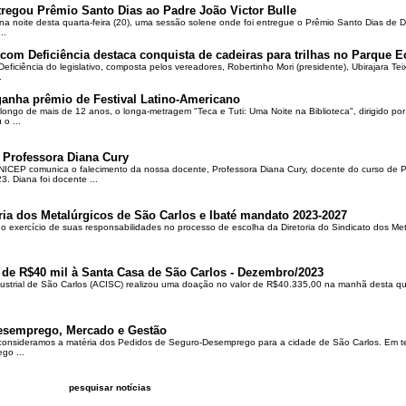
regou Prêmio Santo Dias ao Padre João Victor Bulle
na noite desta quarta-feira (20), uma sessão solene onde foi entregue o Prêmio Santo Dias de 
..
om Deficiência destaca conquista de cadeiras para trilhas no Parque E
ciência do legislativo, composta pelos vereadores, Robertinho Mori (presidente), Ubirajara Teixei
.
ganha prêmio de Festival Latino-Americano
ongo de mais de 12 anos, o longa-metragem "Teca e Tuti: Uma Noite na Biblioteca", dirigido po
o ...
 Professora Diana Cury
ICEP comunica o falecimento da nossa docente, Professora Diana Cury, docente do curso de 
. Diana foi docente ...
ria dos Metalúrgicos de São Carlos e Ibaté mandato 2023-2027
no exercício de suas responsabilidades no processo de escolha da Diretoria do Sindicato dos Me
 de R$40 mil à Santa Casa de São Carlos - Dezembro/2023
ustrial de São Carlos (ACISC) realizou uma doação no valor de R$40.335,00 na manhã desta quin
esemprego, Mercado e Gestão
 consideramos a matéria dos Pedidos de Seguro-Desemprego para a cidade de São Carlos. Em te
go ...
pesquisar notícias