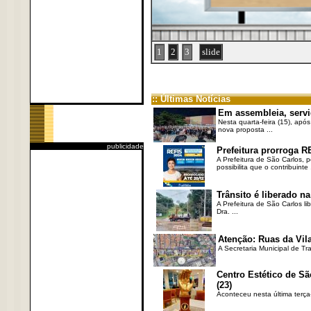
1
2
3
slide
:: Últimas Notícias
Em assembleia, servi
Nesta quarta-feira (15), após
nova proposta ...
publicidade
Prefeitura prorroga R
A Prefeitura de São Carlos, 
possibilita que o contribuinte .
Trânsito é liberado na
A Prefeitura de São Carlos li
Dra. ...
Atenção: Ruas da Vila
A Secretaria Municipal de Tr
Centro Estético de Sã
(23)
Aconteceu nesta última terça