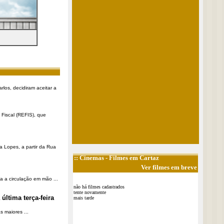
rlos, decidiram aceitar a
Fiscal (REFIS), que
a Lopes, a partir da Rua
::
Cinemas
- Filmes em Cartaz
Ver filmes em breve
a a circulação em mão ...
não há filmes cadastrados
tente novamente
última terça-feira
mais tarde
 maiores ...