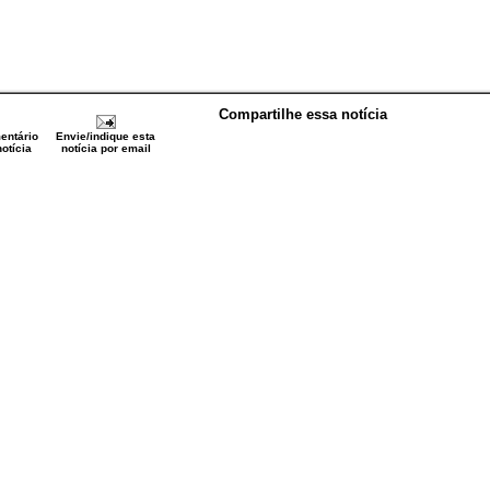
Compartilhe essa notícia
entário
Envie/indique esta
otícia
notícia por email