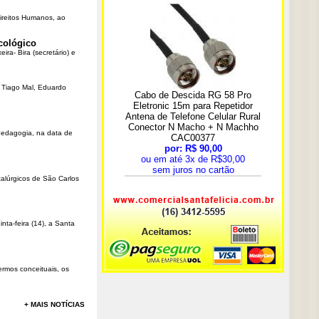
Direitos Humanos, ao
cológico
ra- Bira (secretário) e
r Tiago Mal, Eduardo
Pedagogia, na data de
talúrgicos de São Carlos
ta-feira (14), a Santa
rmos conceituais, os
+ MAIS NOTÍCIAS