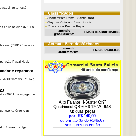
Abastecimento, está
:: Classificados
Apartamento Romeu Santini (Bot...
Aluga-se Apto no Romeu Santini...
Chácara no Parque Itaipu
os entre os dias 02/01 a
anuncie
+ MAIS CLASSIFICADOS
gratuitamente
:: Animais Perdidos/Achados
ta-feira (03/01). Sede da
anuncie
+ MAIS ANÚNCIOS
gratuitamente
Operação Papai Noel,
tador e reparador
cial (SENAC São Carlos),
23
eira (28/12), a roçagem e
o Serviço Autônomo de
nto Urbano, divulgou,