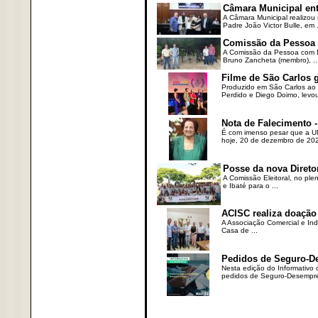
Câmara Municipal ent
A Câmara Municipal realizou 
Padre João Victor Bulle, em .
Comissão da Pessoa c
A Comissão da Pessoa com Defi
Bruno Zancheta (membro), ..
Filme de São Carlos 
Produzido em São Carlos ao l
Perdido e Diego Doimo, levou 
Nota de Falecimento -
É com imenso pesar que a UN
hoje, 20 de dezembro de 2023
Posse da nova Direto
A Comissão Eleitoral, no ple
e Ibaté para o ...
ACISC realiza doação
A Associação Comercial e Ind
Casa de ...
Pedidos de Seguro-D
Nesta edição do Informativo
pedidos de Seguro-Desempre