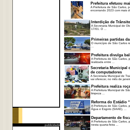
Prefeitura efetuou ma
A Prefeitura de São Carlos, 
encerrando 2023 com mais de 
Interdição de Trânsito
A Secretaria Municipal de Ob
17/01. O ...
Primeiras partidas da
O município de São Carlos re
...
Prefeitura divulga b
A Prefeitura de São Carlos, 
realizada entre ...
Secretaria Municipal
de computadores
A Secretaria Municipal de T
vai oferecer, no mês de janeir
Prefeitura realiza r
A Prefeitura Municipal de Sã
limpeza ...
Reforma do Estádio “
A Prefeitura de São Carlos, 
Água e Esgoto (SAAE), ...
Departamento de fisc
A Prefeitura de São Carlos,
nesta quarta-feira ...
publicidade