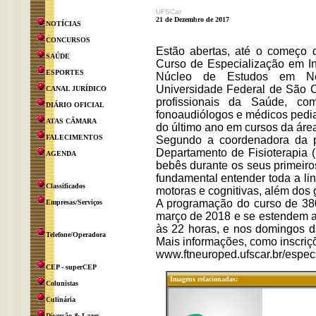
UFSCar
21 de Dezembro de 2017
NOTÍCIAS
CONCURSOS
Estão abertas, até o começo 
SAÚDE
Curso de Especialização em In
ESPORTES
Núcleo de Estudos em Neu
Universidade Federal de São C
CANAL JURÍDICO
profissionais da Saúde, como
DIÁRIO OFICIAL
fonoaudiólogos e médicos pedia
ATAS CÂMARA
do último ano em cursos da ár
FALECIMENTOS
Segundo a coordenadora da pó
Departamento de Fisioterapia 
AGENDA
bebês durante os seus primeiro
fundamental entender toda a ling
Classificados
motoras e cognitivas, além dos 
A programação do curso de 380
Empresas/Serviços
março de 2018 e se estendem at
às 22 horas, e nos domingos da
Telefone/Operadora
Mais informações, como inscriçõ
www.ftneuroped.ufscar.br/espec
CEP - superCEP
Imagens relacionadas:
Colunistas
Culinária
Diversão & Lazer