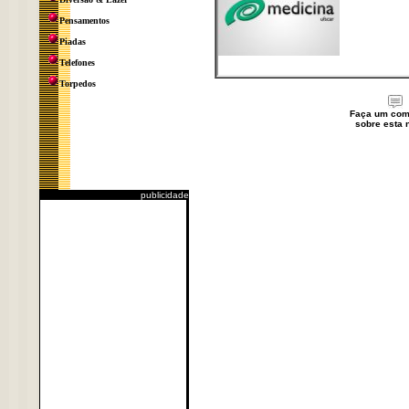
Pensamentos
Piadas
Telefones
Torpedos
Faça um com
sobre esta n
publicidade