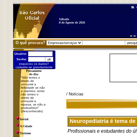
Sábado
8 de Agosto de 2026
O quê procura?
Usuário:
Senha:
esqueceu os dados?
cadastre-se gratuitamente
Pensamento
do dia:
"
Não temos o
direito de
consumir a
felicidade se não
a criarmos: como
/ Notícias
não temos o
direito de
consumir a
riqueza, se não a
produzimos!
"
(Desconhecido)
Inicial
Neuropediatria é tema de
A Cidade
Profissionais e estudantes do 
Turismo