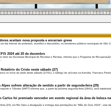
dores aceitam nova proposta e encerram greve
 um dia intenso de protestos, reuniões e discussões, os servidores públicos municipais de São Ca
EFIS 2024 até 20 de dezembro
por meio da Secretaria Municipal de Receitas e Rendas, informa que o Programa de Recuperação 
..
 Rotatório do Cristo neste sábado (27)
berou no início da tarde deste sábado (27/01), o tráfego de veículos na Avenida Francisco Pereir
 Alpes sofrem alteração de sentido a partir de segunda-feira (29)
ansporte e Trânsito (SMTT) informa que, a partir da próxima segunda-feira (29/01), será implantad
o Carlos foi premiado vencedor em evento regional da área de beleza na 
-feira (23), em Rio Claro a divulgação e entrega das premiações do "Mão de Ouro 2024", uma das