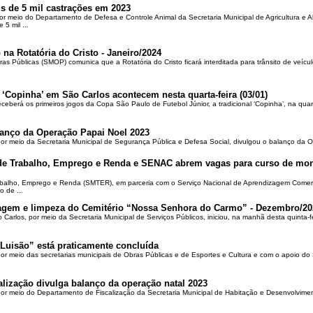
is de 5 mil castrações em 2023
por meio do Departamento de Defesa e Controle Animal da Secretaria Municipal de Agricultura e 
5 mil ...
 na Rotatória do Cristo - Janeiro/2024
ras Públicas (SMOP) comunica que a Rotatória do Cristo ficará interditada para trânsito de veícul
 ‘Copinha’ em São Carlos acontecem nesta quarta-feira (03/01)
ceberá os primeiros jogos da Copa São Paulo de Futebol Júnior, a tradicional ‘Copinha’, na quar
alanço da Operação Papai Noel 2023
por meio da Secretaria Municipal de Segurança Pública e Defesa Social, divulgou o balanço da 
 de Trabalho, Emprego e Renda e SENAC abrem vagas para curso de mon
rabalho, Emprego e Renda (SMTER), em parceria com o Serviço Nacional de Aprendizagem Comer
o de ...
oçagem e limpeza do Cemitério “Nossa Senhora do Carmo” - Dezembro/20
o Carlos, por meio da Secretaria Municipal de Serviços Públicos, iniciou, na manhã desta quinta-f
Luisão” está praticamente concluída
por meio das secretarias municipais de Obras Públicas e de Esportes e Cultura e com o apoio d
alização divulga balanço da operação natal 2023
 por meio do Departamento de Fiscalização da Secretaria Municipal de Habitação e Desenvolvime