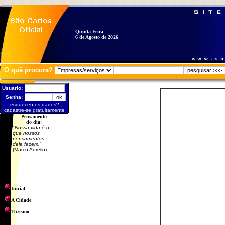
Quinta-Feira
6 de Agosto de 2026
O quê procura?
Usuário:
Senha:
esqueceu os dados?
cadastre-se gratuitamente
Pensamento
do dia:
"
Nossa vida é o
que nossos
pensamentos
dela fazem.
"
(Marco Aurélio)
Inicial
A Cidade
Turismo