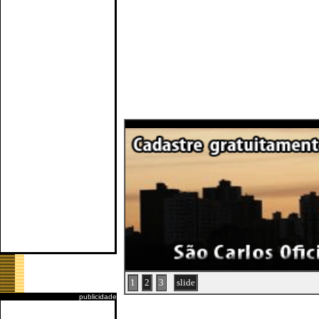
1
2
3
slide
publicidade