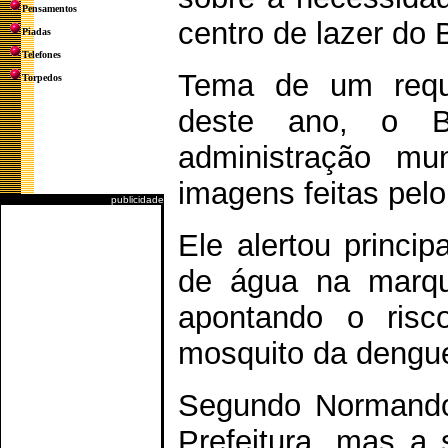
Pensamentos
centro de lazer do 
Piadas
Telefones
Tema de um reque
Torpedos
deste ano, o B
administração mu
imagens feitas pelo
publicidade
Ele alertou princi
de água na marqui
apontando o risc
mosquito da dengu
Segundo Normando,
Prefeitura, mas a 