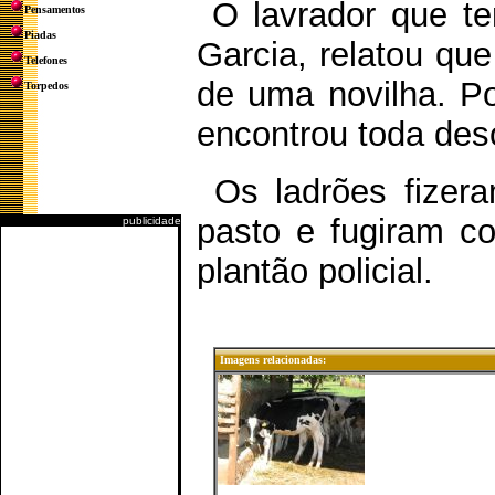
O lavrador que te
Pensamentos
Piadas
Garcia, relatou que
Telefones
de uma novilha. Po
Torpedos
encontrou toda de
Os ladrões fizera
pasto e fugiram co
publicidade
plantão policial.
Imagens relacionadas: