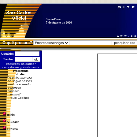
Sexta-Feira
7 de Agosto de 2026
O quê procura?
Usuário:
Senha:
esqueceu os dados?
cadastre-se gratuitamente
Pensamento
do dia:
"
A única maneira
de seguir nossos
sonhos é sendo
generoso
conosco
mesmos!
"
(Paulo Coelho)
Inicial
A Cidade
Turismo