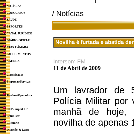
NOTÍCIAS
/ Notícias
CONCURSOS
SAÚDE
ESPORTES
CANAL JURÍDICO
DIÁRIO OFICIAL
Novilha é furtada e abatida de
ATAS CÂMARA
FALECIMENTOS
Intersom FM
AGENDA
11 de Abril de 2009
Classificados
Empresas/Serviços
Um lavrador de 
Telefone/Operadora
Polícia Militar por
manhã de hoje, 
CEP - superCEP
Colunistas
novilha de apenas 
Culinária
Diversão & Lazer