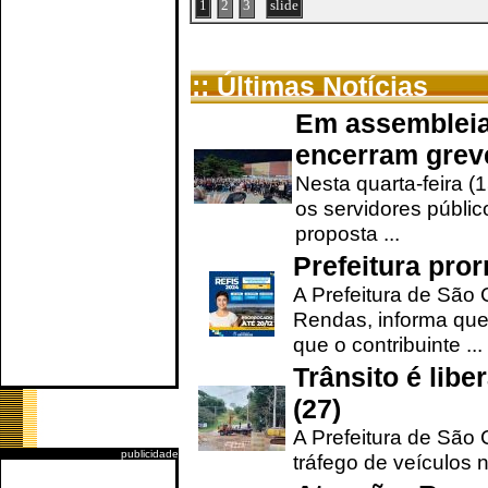
1
2
3
slide
:: Últimas Notícias
Em assembleia
encerram grev
Nesta quarta-feira (
os servidores públic
proposta ...
Prefeitura pro
A Prefeitura de São 
Rendas, informa que
que o contribuinte ...
Trânsito é lib
(27)
A Prefeitura de São C
publicidade
tráfego de veículos 