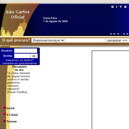
Sexta-Feira
7 de Agosto de 2026
O quê procura?
Usuário:
Senha:
esqueceu os dados?
cadastre-se gratuitamente
Pensamento
do dia:
"
A única maneira
de seguir nossos
sonhos é sendo
generoso
conosco
mesmos!
"
(Paulo Coelho)
Inicial
A Cidade
Turismo