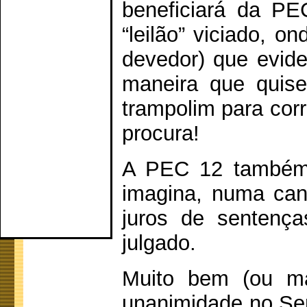
beneficiará da PE
“leilão” viciado, o
devedor) que evide
maneira que quise
trampolim para corr
procura!
A PEC 12 também c
imagina, numa cane
juros de sentença
julgado.
Muito bem (ou ma
unanimidade no Sen