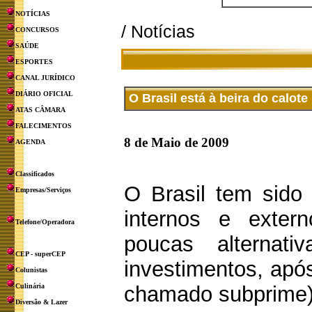
NOTÍCIAS
/ Notícias
CONCURSOS
SAÚDE
ESPORTES
CANAL JURÍDICO
DIÁRIO OFICIAL
O Brasil está à beira do calote
ATAS CÂMARA
FALECIMENTOS
8 de Maio de 2009
AGENDA
Classificados
O Brasil tem sido 
Empresas/Serviços
internos e exte
Telefone/Operadora
poucas alternati
CEP - superCEP
investimentos, apó
Colunistas
Culinária
chamado subprime),
Diversão & Lazer