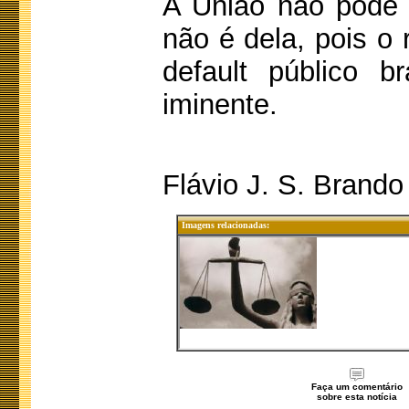
A União não pode 
não é dela, pois o 
default público b
iminente.
Flávio J. S. Brando
Imagens relacionadas:
Faça um comentário
sobre esta notícia