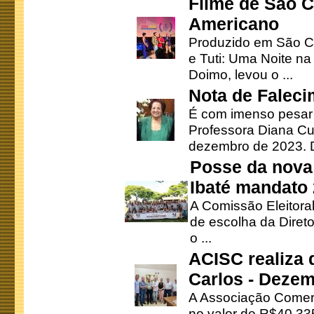
Filme de São C
Americano
Produzido em São Ca
e Tuti: Uma Noite na
Doimo, levou o ...
Nota de Faleci
É com imenso pesar
Professora Diana Cu
dezembro de 2023. Di
Posse da nova 
Ibaté mandato
A Comissão Eleitora
de escolha da Direto
o ...
ACISC realiza 
Carlos - Deze
A Associação Comerc
no valor de R$40.335