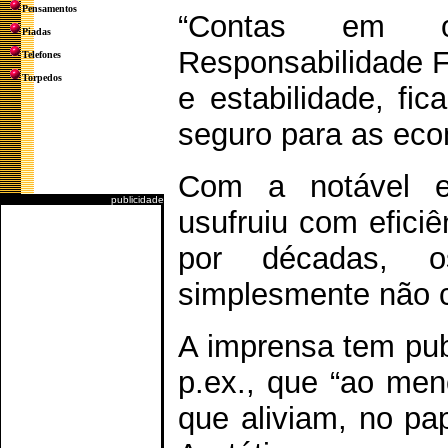
Pensamentos
“Contas em or
Piadas
Responsabilidade F
Telefones
Torpedos
e estabilidade, fi
seguro para as eco
Com a notável e
publicidade
usufruiu com eficiê
por décadas, o
simplesmente não c
A imprensa tem pub
p.ex., que “ao men
que aliviam, no pa