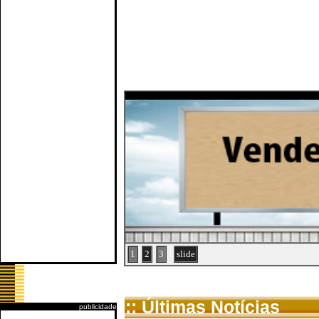
1
2
3
slide
:: Últimas Notícias
publicidade