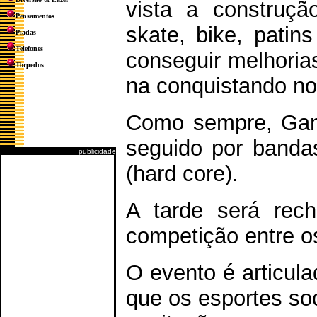
vista a construçã
Pensamentos
skate, bike, patin
Piadas
Telefones
conseguir melhorias
Torpedos
na conquistando no
Como sempre, Ganj
seguido por banda
publicidade
(hard core).
A tarde será rec
competição entre os
O evento é articul
que os esportes so