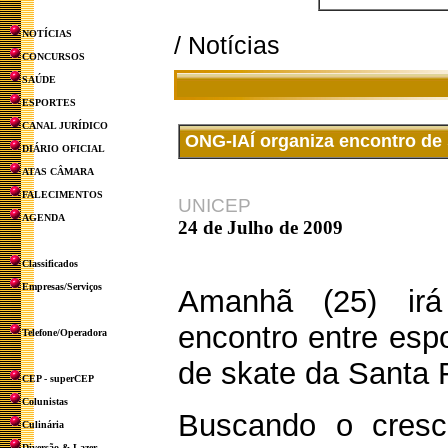
NOTÍCIAS
/ Notícias
CONCURSOS
SAÚDE
ESPORTES
CANAL JURÍDICO
ONG-IAÍ organiza encontro de s
DIÁRIO OFICIAL
ATAS CÂMARA
FALECIMENTOS
UNICEP
AGENDA
24 de Julho de 2009
Classificados
Empresas/Serviços
Amanhã (25) ir
encontro entre espo
Telefone/Operadora
de skate da Santa F
CEP - superCEP
Colunistas
Buscando o cresc
Culinária
Diversão & Lazer