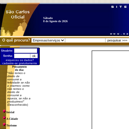
Sábado
8 de Agosto de 2026
O quê procura?
Usuário:
Senha:
esqueceu os dados?
cadastre-se gratuitamente
Pensamento
do dia:
"
Não temos o
direito de
consumir a
felicidade se não
a criarmos: como
não temos o
direito de
consumir a
riqueza, se não a
produzimos!
"
(Desconhecido)
Inicial
A Cidade
Turismo