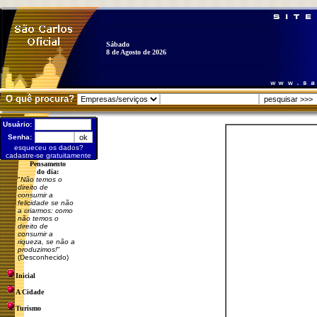
Sábado
8 de Agosto de 2026
O quê procura?
Usuário:
Senha:
esqueceu os dados?
cadastre-se gratuitamente
Pensamento
do dia:
"
Não temos o
direito de
consumir a
felicidade se não
a criarmos: como
não temos o
direito de
consumir a
riqueza, se não a
produzimos!
"
(Desconhecido)
Inicial
A Cidade
Turismo