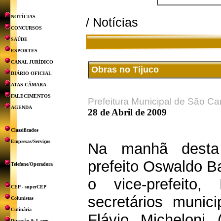
NOTÍCIAS
/ Notícias
CONCURSOS
SAÚDE
ESPORTES
CANAL JURÍDICO
Obras no Tijuco
DIÁRIO OFICIAL
ATAS CÂMARA
FALECIMENTOS
Prefeitura Municipal de São Ca
AGENDA
28 de Abril de 2009
Classificados
Empresas/Serviços
Na manhã desta 
prefeito Oswaldo B
Telefone/Operadora
o vice-prefeito
CEP - superCEP
secretários munic
Colunistas
Culinária
Flávio Micheloni (
Diversão & Lazer