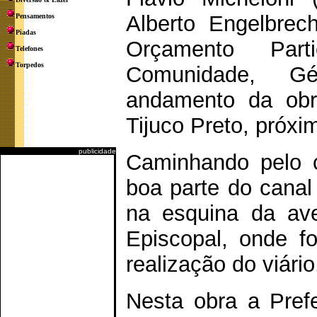
Alberto Engelbrec
Pensamentos
Piadas
Orçamento Part
Telefones
Torpedos
Comunidade, G
andamento da obr
Tijuco Preto, próxi
publicidade
Caminhando pelo c
boa parte do canal 
na esquina da ave
Episcopal, onde fo
realização do viário
Nesta obra a Prefe