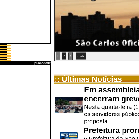
1
2
3
slide
publicidade
:: Últimas Notícias
Em assembleia
encerram grev
Nesta quarta-feira (
os servidores públic
proposta ...
Prefeitura pro
A Prefeitura de São 