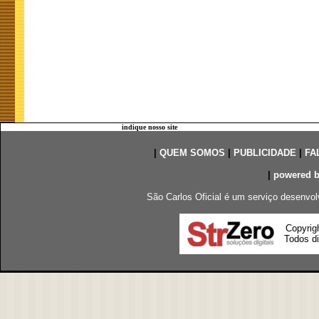
indique nosso site
|
QUEM SOMOS
|
PUBLICIDADE
|
FA
|
powered 
São Carlos Oficial é um serviço desenvol
Copyrig
Todos di