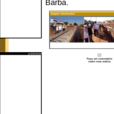
Barba.
Imagens relacionadas:
publicidade
Faça um comentário
sobre esta notícia