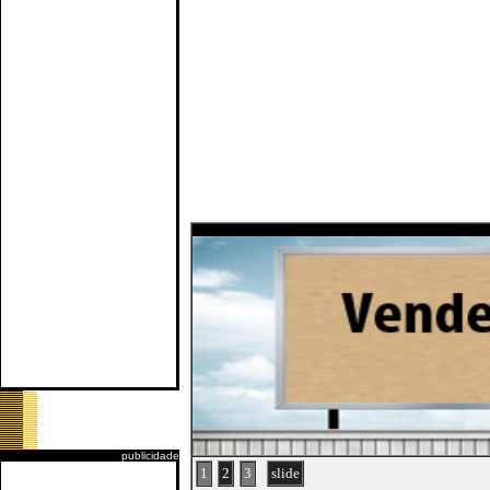
publicidade
1
2
3
slide