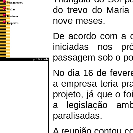
Pensamentos
do trevo do Maria 
Piadas
Telefones
nove meses.
Torpedos
De acordo com a c
iniciadas nos p
passagem sob o pon
publicidade
No dia 16 de fevere
a empresa teria pr
projeto, já que o f
a legislação amb
paralisadas.
A reunião contou c