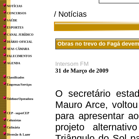
NOTÍCIAS
/ Notícias
CONCURSOS
SAÚDE
ESPORTES
CANAL JURÍDICO
DIÁRIO OFICIAL
Obras no trevo do Fagá devem
ATAS CÂMARA
FALECIMENTOS
Intersom FM
AGENDA
31 de Março de 2009
Classificados
Empresas/Serviços
O secretário estad
Telefone/Operadora
Mauro Arce, volto
para apresentar ao
CEP - superCEP
Colunistas
projeto alternati
Culinária
Diversão & Lazer
Triângulo do Sol p