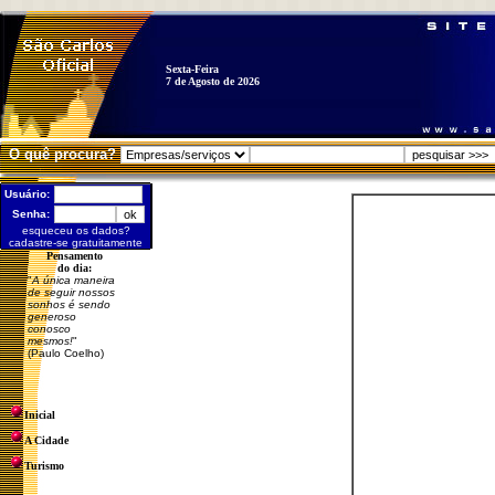
Sexta-Feira
7 de Agosto de 2026
O quê procura?
Usuário:
Senha:
esqueceu os dados?
cadastre-se gratuitamente
Pensamento
do dia:
"
A única maneira
de seguir nossos
sonhos é sendo
generoso
conosco
mesmos!
"
(Paulo Coelho)
Inicial
A Cidade
Turismo