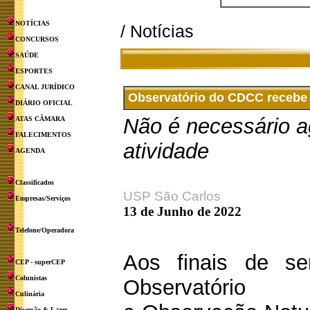
NOTÍCIAS
/ Notícias
CONCURSOS
SAÚDE
ESPORTES
CANAL JURÍDICO
Observatório do CDCC recebe p
DIÁRIO OFICIAL
Não é necessário a
ATAS CÂMARA
FALECIMENTOS
atividade
AGENDA
Classificados
USP São Carlos
Empresas/Serviços
13 de Junho de 2022
Telefone/Operadora
Aos finais de s
CEP - superCEP
Colunistas
Observatóri
Culinária
Diversão & Lazer