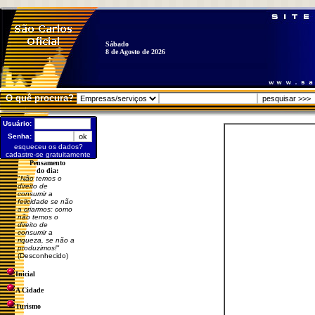
Sábado
8 de Agosto de 2026
O quê procura?
Usuário:
Senha:
esqueceu os dados?
cadastre-se gratuitamente
Pensamento
do dia:
"
Não temos o
direito de
consumir a
felicidade se não
a criarmos: como
não temos o
direito de
consumir a
riqueza, se não a
produzimos!
"
(Desconhecido)
Inicial
A Cidade
Turismo