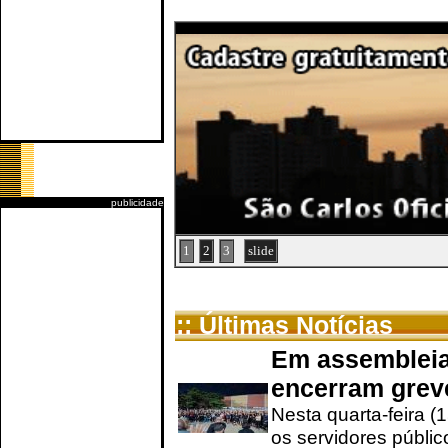
publicidade
1
2
3
slide
:: Últimas Notícias
Em assembleia
encerram grev
Nesta quarta-feira (
os servidores públic