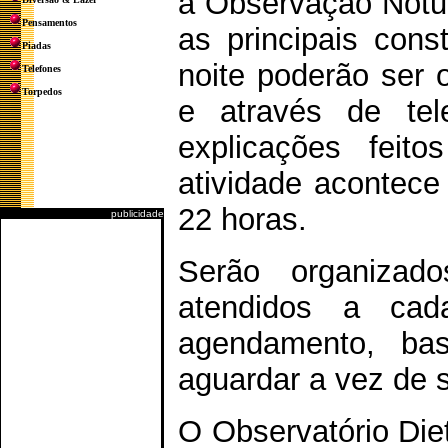
a Observação Notur
Pensamentos
as principais cons
Piadas
noite poderão ser 
Telefones
Torpedos
e através de te
explicações feit
atividade acontec
22 horas.
publicidade
Serão organiza
atendidos a ca
agendamento, bas
aguardar a vez de s
O Observatório Die