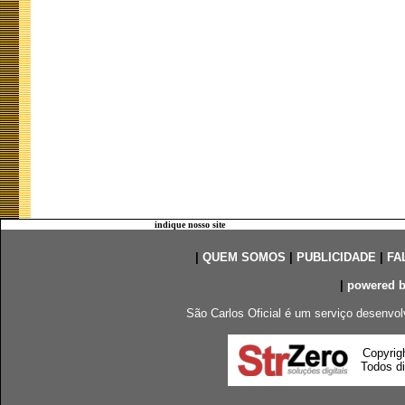
indique nosso site
|
QUEM SOMOS
|
PUBLICIDADE
|
FA
|
powered 
São Carlos Oficial é um serviço desenvol
Copyrig
Todos di