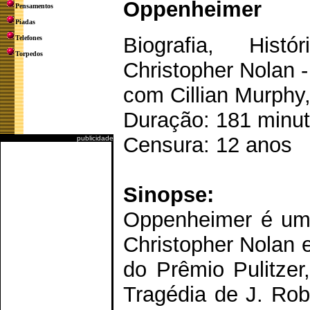
Oppenheimer
Pensamentos
Piadas
Biografia, Hist
Telefones
Torpedos
Christopher Nolan 
com Cillian Murphy
Duração: 181 minu
Censura: 12 anos
publicidade
Sinopse:
Oppenheimer é um f
Christopher Nolan e
do Prêmio Pulitzer
Tragédia de J. Rob