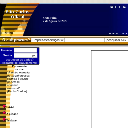
Sexta-Feira
7 de Agosto de 2026
O quê procura?
Usuário:
Senha:
esqueceu os dados?
cadastre-se gratuitamente
Pensamento
do dia:
"
A única maneira
de seguir nossos
sonhos é sendo
generoso
conosco
mesmos!
"
(Paulo Coelho)
Inicial
A Cidade
Turismo