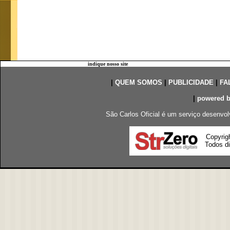
indique nosso site
|
QUEM SOMOS
|
PUBLICIDADE
|
FA
|
powered 
São Carlos Oficial é um serviço desenvol
Copyrig
Todos di