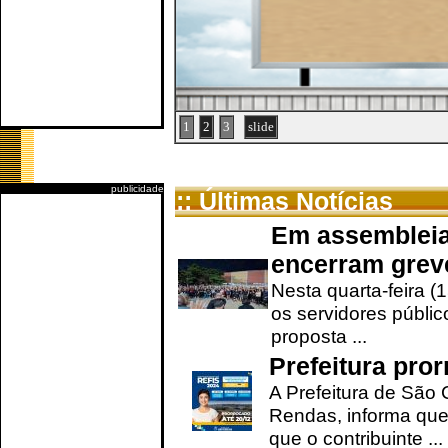
1
2
3
slide
publicidade
:: Últimas Notícias
Em assembleia
encerram grev
Nesta quarta-feira (
os servidores públic
proposta ...
Prefeitura pro
A Prefeitura de São 
Rendas, informa que
que o contribuinte ...