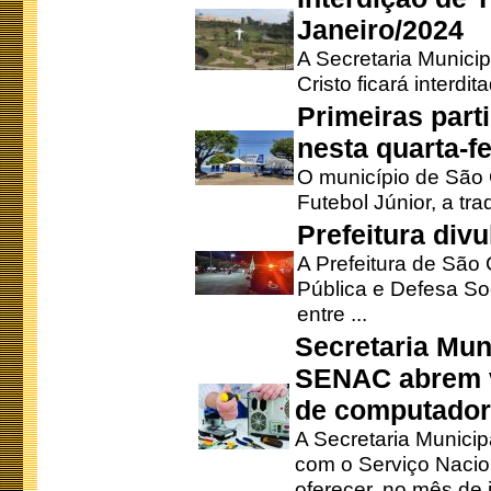
Janeiro/2024
A Secretaria Munici
Cristo ficará interdi
Primeiras part
nesta quarta-fe
O município de São 
Futebol Júnior, a tra
Prefeitura div
A Prefeitura de São
Pública e Defesa So
entre ...
Secretaria Mun
SENAC abrem v
de computado
A Secretaria Munici
com o Serviço Nacio
oferecer, no mês de j