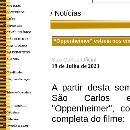
NOTÍCIAS
/ Notícias
CONCURSOS
SAÚDE
ESPORTES
CANAL JURÍDICO
DIÁRIO OFICIAL
“Oppenheimer” estreia nos ci
ATAS CÂMARA
FALECIMENTOS
São Carlos Oficial
AGENDA
19 de Julho de 2023
Classificados
Empresas/Serviços
A partir desta s
Telefone/Operadora
São Carlos e
"Oppenheimer", co
CEP - superCEP
Colunistas
completa do filme:
Culinária
Diversão & Lazer