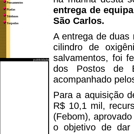
Pensamentos
entrega de equip
Piadas
Telefones
São Carlos.
Torpedos
A entrega de duas
cilindro de oxigê
salvamentos, foi f
publicidade
dos Postos de B
acompanhado pelos 
Para a aquisição d
R$ 10,1 mil, recu
(Febom), aprovado
o objetivo de da