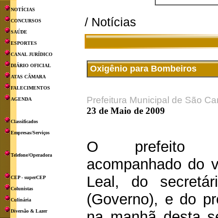
NOTÍCIAS
/ Notícias
CONCURSOS
SAÚDE
ESPORTES
CANAL JURÍDICO
DIÁRIO OFICIAL
Oxigênio para Bombeiros
ATAS CÂMARA
FALECIMENTOS
Prefeitura Municipal de São Ca
AGENDA
23 de Maio de 2009
Classificados
Empresas/Serviços
O prefeito O
Telefone/Operadora
acompanhado do vi
Leal, do secretár
CEP - superCEP
Colunistas
(Governo), e do pr
Culinária
Diversão & Lazer
na manhã desta se