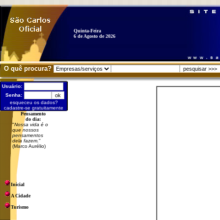
Quinta-Feira
6 de Agosto de 2026
O quê procura?
Usuário:
Senha:
esqueceu os dados?
cadastre-se gratuitamente
Pensamento
do dia:
"
Nossa vida é o
que nossos
pensamentos
dela fazem.
"
(Marco Aurélio)
Inicial
A Cidade
Turismo