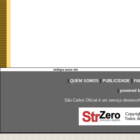
indique nosso site
|
QUEM SOMOS
|
PUBLICIDADE
|
FA
|
powered 
São Carlos Oficial é um serviço desenvol
Copyrig
Todos di