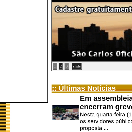
1
2
3
slide
:: Últimas Notícias
Em assembleia
encerram grev
Nesta quarta-feira (
os servidores públic
proposta ...