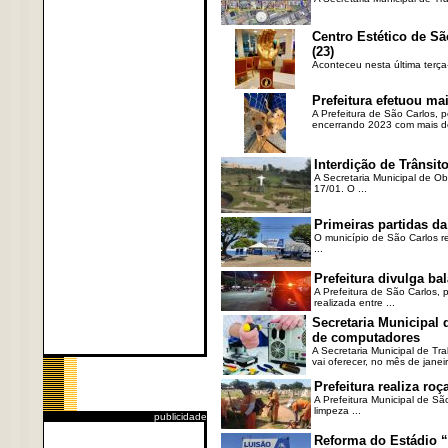
Centro Estético de Sã
(23)
Aconteceu nesta última terça
Prefeitura efetuou ma
A Prefeitura de São Carlos, 
encerrando 2023 com mais de 
Interdição de Trânsito
A Secretaria Municipal de Ob
17/01. O ...
Primeiras partidas da
O município de São Carlos re
...
Prefeitura divulga b
A Prefeitura de São Carlos, 
realizada entre ...
Secretaria Municipal
de computadores
A Secretaria Municipal de T
vai oferecer, no mês de janeir
Prefeitura realiza r
A Prefeitura Municipal de Sã
limpeza ...
publicidade
Reforma do Estádio “