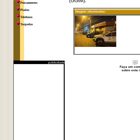
(GGIM).
Pensamentos
Piadas
Imagens relacionadas:
Telefones
Torpedos
publicidade
Faça um com
sobre esta n