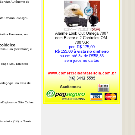
o Serviço Autônomo de
nto Urbano, divulgou,
Direitos Humanos, ao
cológico
ra- Bira (secretário) e
r Tiago Mal, Eduardo
Pedagogia, na data de
talúrgicos de São Carlos
ta-feira (14), a Santa