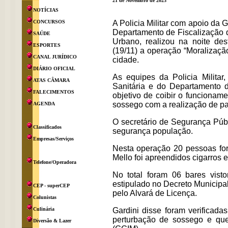
21 de Novembro de 2023
NOTÍCIAS
CONCURSOS
A Policia Militar com apoio da 
Departamento de Fiscalização 
SAÚDE
Urbano, realizou na noite d
ESPORTES
(19/11) a operação “Moralizaç
CANAL JURÍDICO
cidade.
DIÁRIO OFICIAL
As equipes da Policia Militar
ATAS CÂMARA
Sanitária e do Departamento 
FALECIMENTOS
objetivo de coibir o funcioname
sossego com a realização de pa
AGENDA
O secretário de Segurança Públ
Classificados
segurança população.
Empresas/Serviços
Nesta operação 20 pessoas fo
Mello foi apreendidos cigarro
Telefone/Operadora
No total foram 06 bares visto
estipulado no Decreto Municipal
CEP - superCEP
pelo Alvará de Licença.
Colunistas
Culinária
Gardini disse foram verificad
perturbação de sossego e qu
Diversão & Lazer