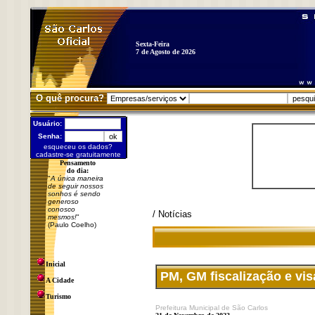
Sexta-Feira
7 de Agosto de 2026
O quê procura?
Usuário:
Senha:
esqueceu os dados?
cadastre-se gratuitamente
Pensamento
do dia:
"
A única maneira
de seguir nossos
sonhos é sendo
generoso
conosco
/ Notícias
mesmos!
"
(Paulo Coelho)
Inicial
PM, GM fiscalização e vi
A Cidade
Turismo
Prefeitura Municipal de São Carlos