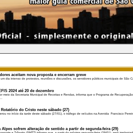
dores aceitam nova proposta e encerram greve
 um dia intenso de protestos, reuniões e discussões, os servidores públicos municipais de São Ca
EFIS 2024 até 20 de dezembro
por meio da Secretaria Municipal de Receitas e Rendas, informa que o Programa de Recuperação 
..
 Rotatório do Cristo neste sábado (27)
berou no início da tarde deste sábado (27/01), o tráfego de veículos na Avenida Francisco Pereir
 Alpes sofrem alteração de sentido a partir de segunda-feira (29)
ansporte e Trânsito (SMTT) informa que, a partir da próxima segunda-feira (29/01), será implantad