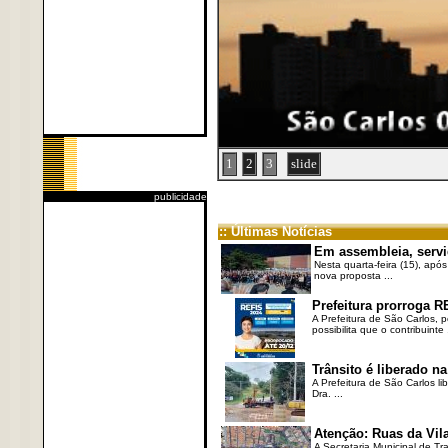
1
2
3
slide
publicidade
:: Últimas Notícias
Em assembleia, servi
Nesta quarta-feira (15), após
nova proposta ...
Prefeitura prorroga R
A Prefeitura de São Carlos, 
possibilita que o contribuinte .
Trânsito é liberado na
A Prefeitura de São Carlos li
Dra. ...
Atenção: Ruas da Vila
A Secretaria Municipal de Tr