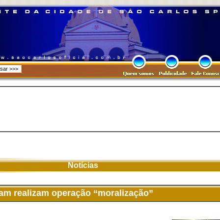
Notícias
sam realizam operação “moralização”