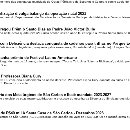
por meio das secretarias municipais de Obras Públicas e de Esportes e Cultura e com o apoio d
alização divulga balanço da operação natal 2023
 por meio do Departamento de Fiscalização da Secretaria Municipal de Habitação e Desenvolvime
regou Prêmio Santo Dias ao Padre João Victor Bulle
na noite desta quarta-feira (20), uma sessão solene onde foi entregue o Prêmio Santo Dias de 
..
om Deficiência destaca conquista de cadeiras para trilhas no Parque E
ciência do legislativo, composta pelos vereadores, Robertinho Mori (presidente), Ubirajara Teixei
.
ganha prêmio de Festival Latino-Americano
ongo de mais de 12 anos, o longa-metragem "Teca e Tuti: Uma Noite na Biblioteca", dirigido po
o ...
 Professora Diana Cury
ICEP comunica o falecimento da nossa docente, Professora Diana Cury, docente do curso de 
. Diana foi docente ...
ria dos Metalúrgicos de São Carlos e Ibaté mandato 2023-2027
no exercício de suas responsabilidades no processo de escolha da Diretoria do Sindicato dos Me
 de R$40 mil à Santa Casa de São Carlos - Dezembro/2023
ustrial de São Carlos (ACISC) realizou uma doação no valor de R$40.335,00 na manhã desta quin