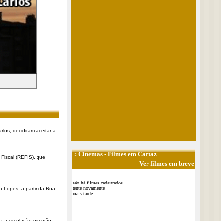
rlos, decidiram aceitar a
::
Cinemas
- Filmes em Cartaz
Fiscal (REFIS), que
Ver filmes em breve
não há filmes cadastrados
tente novamente
a Lopes, a partir da Rua
mais tarde
a a circulação em mão ...