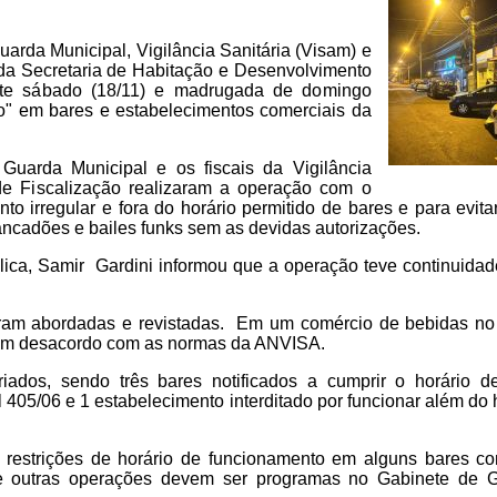
Guarda Municipal, Vigilância Sanitária (Visam) e
da Secretaria de Habitação e Desenvolvimento
este sábado (18/11) e madrugada de domingo
ão" em bares e estabelecimentos comerciais da
, Guarda Municipal e os fiscais da Vigilância
de Fiscalização realizaram a operação com o
nto irregular e fora do horário permitido de bares e para evit
ncadões e bailes funks sem as devidas autorizações.
ica, Samir Gardini informou que a operação teve continuidade
ram abordadas e revistadas. Em um comércio de bebidas no 
s em desacordo com as normas da ANVISA.
riados, sendo três bares notificados a cumprir o horário 
 405/06 e 1 estabelecimento interditado por funcionar além do 
as restrições de horário de funcionamento em alguns bares 
e outras operações devem ser programas no Gabinete de G