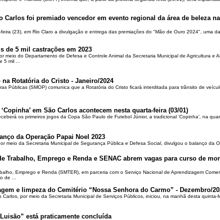
o Carlos foi premiado vencedor em evento regional da área de beleza na 
-feira (23), em Rio Claro a divulgação e entrega das premiações do "Mão de Ouro 2024", uma das
is de 5 mil castrações em 2023
por meio do Departamento de Defesa e Controle Animal da Secretaria Municipal de Agricultura e 
5 mil ...
 na Rotatória do Cristo - Janeiro/2024
ras Públicas (SMOP) comunica que a Rotatória do Cristo ficará interditada para trânsito de veícul
 ‘Copinha’ em São Carlos acontecem nesta quarta-feira (03/01)
ceberá os primeiros jogos da Copa São Paulo de Futebol Júnior, a tradicional ‘Copinha’, na quar
alanço da Operação Papai Noel 2023
por meio da Secretaria Municipal de Segurança Pública e Defesa Social, divulgou o balanço da 
 de Trabalho, Emprego e Renda e SENAC abrem vagas para curso de mon
rabalho, Emprego e Renda (SMTER), em parceria com o Serviço Nacional de Aprendizagem Comer
o de ...
oçagem e limpeza do Cemitério “Nossa Senhora do Carmo” - Dezembro/20
o Carlos, por meio da Secretaria Municipal de Serviços Públicos, iniciou, na manhã desta quinta-f
Luisão” está praticamente concluída