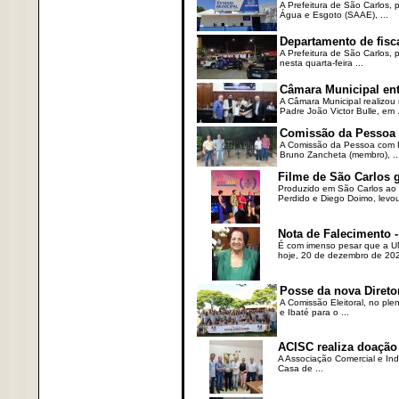
A Prefeitura de São Carlos, 
Água e Esgoto (SAAE), ...
Departamento de fisc
A Prefeitura de São Carlos,
nesta quarta-feira ...
Câmara Municipal ent
A Câmara Municipal realizou 
Padre João Victor Bulle, em .
Comissão da Pessoa c
A Comissão da Pessoa com Defi
Bruno Zancheta (membro), ..
Filme de São Carlos 
Produzido em São Carlos ao l
Perdido e Diego Doimo, levou 
Nota de Falecimento -
É com imenso pesar que a UN
hoje, 20 de dezembro de 2023
Posse da nova Direto
A Comissão Eleitoral, no ple
e Ibaté para o ...
ACISC realiza doação
A Associação Comercial e Ind
Casa de ...