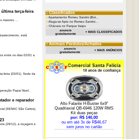
última terça-feira
:: Classificados
Apartamento Romeu Santini (Bot...
 maiores ...
Aluga-se Apto no Romeu Santini...
Chácara no Parque Itaipu
anuncie
+ MAIS CLASSIFICADOS
gratuitamente
Abastecimento, está
:: Animais Perdidos/Achados
anuncie
+ MAIS ANÚNCIOS
gratuitamente
os entre os dias 02/01 a
ta-feira (03/01). Sede da
Operação Papai Noel,
tador e reparador
cial (SENAC São Carlos),
23
eira (28/12), a roçagem e