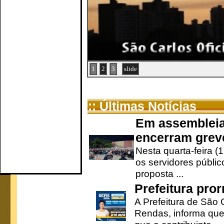
1
2
3
slide
:: Últimas Notícias
Em assembleia
encerram grev
Nesta quarta-feira (
os servidores públic
proposta ...
Prefeitura pro
A Prefeitura de São 
Rendas, informa que