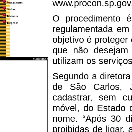
www.procon.sp.gov.
Pensamentos
Piadas
O procedimento é 
Telefones
Torpedos
regulamentada em
objetivo é proteger 
que não desejam 
utilizam os serviço
publicidade
Segundo a diretor
de São Carlos, J
cadastrar, sem cu
móvel, do Estado 
nome. “Após 30 di
proibidas de ligar,