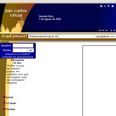
Quarta-Feira
5 de Agosto de 2026
O quê procura?
Usuário:
Senha:
esqueceu os dados?
cadastre-se gratuitamente
Pensamento
do dia:
"
Prefiro os que
me criticam,
porque me
orientam, aos que
me elogiam, pois
me corrompem.
"
(Voltaire)
Inicial
A Cidade
Turismo