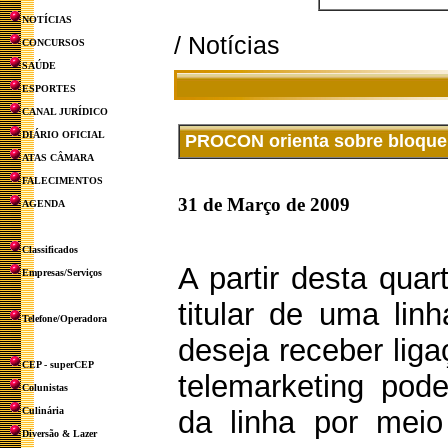
NOTÍCIAS
/ Notícias
CONCURSOS
SAÚDE
ESPORTES
CANAL JURÍDICO
DIÁRIO OFICIAL
PROCON orienta sobre bloquei
ATAS CÂMARA
FALECIMENTOS
31 de Março de 2009
AGENDA
Classificados
A partir desta quart
Empresas/Serviços
titular de uma lin
Telefone/Operadora
deseja receber lig
CEP - superCEP
telemarketing pode
Colunistas
Culinária
da linha por meio
Diversão & Lazer