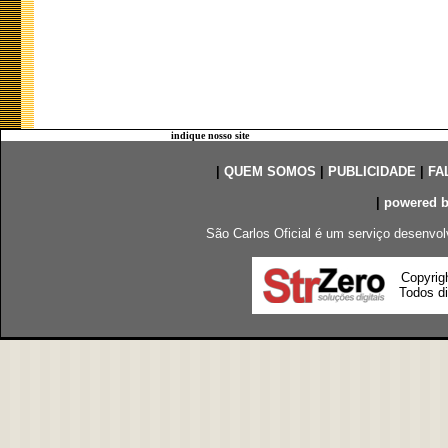
indique nosso site
|
QUEM SOMOS
|
PUBLICIDADE
|
FA
|
powered 
São Carlos Oficial é um serviço desenvol
Copyrig
Todos di