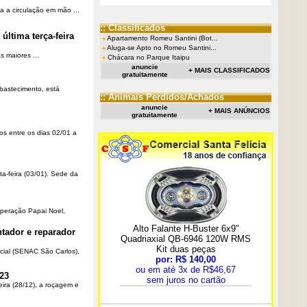
a a circulação em mão ...
:: Classificados
última terça-feira
Apartamento Romeu Santini (Bot...
Aluga-se Apto no Romeu Santini...
 maiores ...
Chácara no Parque Itaipu
anuncie
+ MAIS CLASSIFICADOS
gratuitamente
Abastecimento, está
:: Animais Perdidos/Achados
anuncie
+ MAIS ANÚNCIOS
gratuitamente
os entre os dias 02/01 a
ta-feira (03/01). Sede da
Operação Papai Noel,
tador e reparador
cial (SENAC São Carlos),
23
eira (28/12), a roçagem e