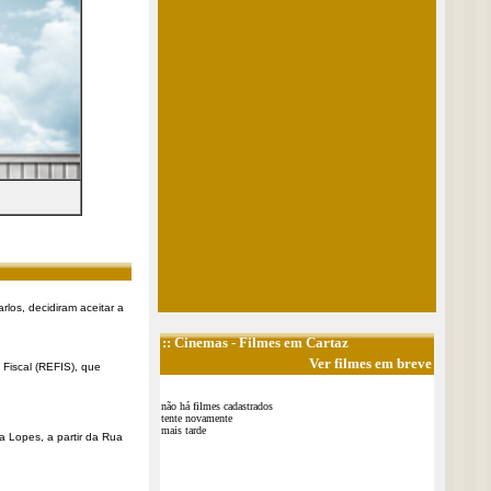
rlos, decidiram aceitar a
::
Cinemas
- Filmes em Cartaz
Ver filmes em breve
Fiscal (REFIS), que
não há filmes cadastrados
tente novamente
mais tarde
a Lopes, a partir da Rua