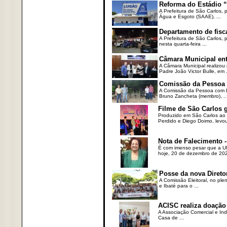
Reforma do Estádio “
A Prefeitura de São Carlos, 
Água e Esgoto (SAAE), ...
Departamento de fisc
A Prefeitura de São Carlos,
nesta quarta-feira ...
Câmara Municipal ent
A Câmara Municipal realizou 
Padre João Victor Bulle, em .
Comissão da Pessoa c
A Comissão da Pessoa com Defi
Bruno Zancheta (membro), ..
Filme de São Carlos 
Produzido em São Carlos ao l
Perdido e Diego Doimo, levou 
Nota de Falecimento -
É com imenso pesar que a UN
hoje, 20 de dezembro de 2023
Posse da nova Direto
A Comissão Eleitoral, no ple
e Ibaté para o ...
ACISC realiza doação
A Associação Comercial e Ind
Casa de ...