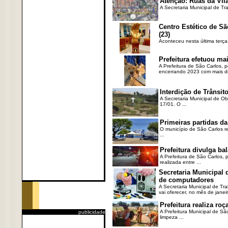
Atenção: Ruas da Vila
A Secretaria Municipal de Tr
Centro Estético de Sã
(23)
Aconteceu nesta última terça
Prefeitura efetuou ma
A Prefeitura de São Carlos, 
encerrando 2023 com mais de 
Interdição de Trânsito
A Secretaria Municipal de Ob
17/01. O ...
Primeiras partidas da
O município de São Carlos re
...
Prefeitura divulga b
A Prefeitura de São Carlos, 
realizada entre ...
Secretaria Municipal
de computadores
A Secretaria Municipal de T
vai oferecer, no mês de janeir
Prefeitura realiza r
A Prefeitura Municipal de Sã
publicidade
limpeza ...