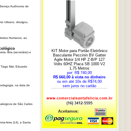
o Serviço Autônomo de
nto Urbano, divulgou,
Direitos Humanos, ao
cológico
ra- Bira (secretário) e
r Tiago Mal, Eduardo
Pedagogia, na data de
talúrgicos de São Carlos
ta-feira (14), a Santa