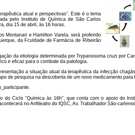
rapêutica atual e perspectivas". Este é o tema
ada pelo Instituto de Química de São Carlos
a, dia 15 de abril, às 16 horas.
s Montanari e Hamilton Varela, será proferido
querque, da Fculdade de Farmácia de Ribeirão
lgação da etiologia determinada por Trypanosoma cruzi por Ca
co e eficaz para o combate da patologia.
esentação a situação atual da terapêutica da infecção chagá
po de pesquisa na descoberta de um novo medicamento para ta
_participante.
o do Ciclo "Química às 16h", que conta com o apoio do Inst
contecerá no Anfiteatro do IQSC, Av. Trabalhador São-carlense