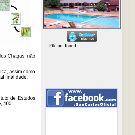
rlos Chagas, não
sica, assim como
l finalidade.
ituto de Estudos
, 400.