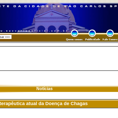
Notícias
 terapêutica atual da Doença de Chagas