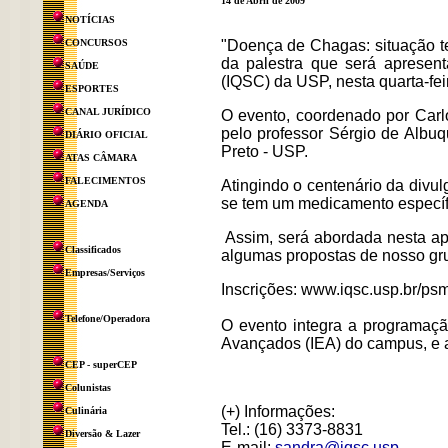
14 de Abril de 2009
NOTÍCIAS
CONCURSOS
"Doença de Chagas: situação te
da palestra que será apresent
SAÚDE
(IQSC) da USP, nesta quarta-feir
ESPORTES
CANAL JURÍDICO
O evento, coordenado por Carlo
pelo professor Sérgio de Albu
DIÁRIO OFICIAL
Preto - USP.
ATAS CÂMARA
FALECIMENTOS
Atingindo o centenário da divu
se tem um medicamento específi
AGENDA
Assim, será abordada nesta apr
Classificados
algumas propostas de nosso gru
Empresas/Serviços
Inscrições: www.iqsc.usp.br/psm
Telefone/Operadora
O evento integra a programaçã
Avançados (IEA) do campus, e a
CEP - superCEP
Colunistas
(+) Informações:
Culinária
Tel.: (16) 3373-8831
Diversão & Lazer
E-mail:
sandra@iqsc.usp
.