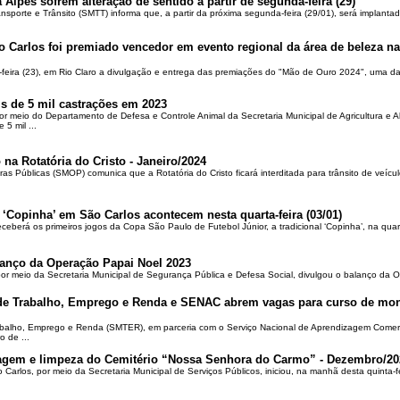
 Alpes sofrem alteração de sentido a partir de segunda-feira (29)
ansporte e Trânsito (SMTT) informa que, a partir da próxima segunda-feira (29/01), será implantad
o Carlos foi premiado vencedor em evento regional da área de beleza na 
-feira (23), em Rio Claro a divulgação e entrega das premiações do "Mão de Ouro 2024", uma das
is de 5 mil castrações em 2023
por meio do Departamento de Defesa e Controle Animal da Secretaria Municipal de Agricultura e 
5 mil ...
 na Rotatória do Cristo - Janeiro/2024
ras Públicas (SMOP) comunica que a Rotatória do Cristo ficará interditada para trânsito de veícul
 ‘Copinha’ em São Carlos acontecem nesta quarta-feira (03/01)
ceberá os primeiros jogos da Copa São Paulo de Futebol Júnior, a tradicional ‘Copinha’, na quar
alanço da Operação Papai Noel 2023
por meio da Secretaria Municipal de Segurança Pública e Defesa Social, divulgou o balanço da 
 de Trabalho, Emprego e Renda e SENAC abrem vagas para curso de mon
rabalho, Emprego e Renda (SMTER), em parceria com o Serviço Nacional de Aprendizagem Comer
o de ...
oçagem e limpeza do Cemitério “Nossa Senhora do Carmo” - Dezembro/20
o Carlos, por meio da Secretaria Municipal de Serviços Públicos, iniciou, na manhã desta quinta-f