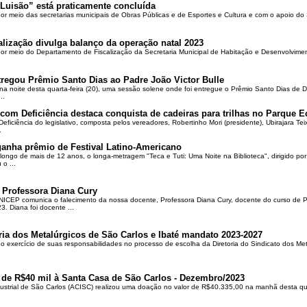
Luisão” está praticamente concluída
por meio das secretarias municipais de Obras Públicas e de Esportes e Cultura e com o apoio d
alização divulga balanço da operação natal 2023
 por meio do Departamento de Fiscalização da Secretaria Municipal de Habitação e Desenvolvime
regou Prêmio Santo Dias ao Padre João Victor Bulle
na noite desta quarta-feira (20), uma sessão solene onde foi entregue o Prêmio Santo Dias de 
..
om Deficiência destaca conquista de cadeiras para trilhas no Parque E
ciência do legislativo, composta pelos vereadores, Robertinho Mori (presidente), Ubirajara Teixei
.
ganha prêmio de Festival Latino-Americano
ongo de mais de 12 anos, o longa-metragem "Teca e Tuti: Uma Noite na Biblioteca", dirigido po
o ...
 Professora Diana Cury
ICEP comunica o falecimento da nossa docente, Professora Diana Cury, docente do curso de 
. Diana foi docente ...
ria dos Metalúrgicos de São Carlos e Ibaté mandato 2023-2027
no exercício de suas responsabilidades no processo de escolha da Diretoria do Sindicato dos Me
 de R$40 mil à Santa Casa de São Carlos - Dezembro/2023
ustrial de São Carlos (ACISC) realizou uma doação no valor de R$40.335,00 na manhã desta quin