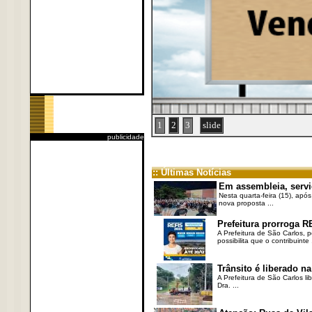
1
2
3
slide
publicidade
:: Últimas Notícias
Em assembleia, servi
Nesta quarta-feira (15), após
nova proposta ...
Prefeitura prorroga R
A Prefeitura de São Carlos, 
possibilita que o contribuinte .
Trânsito é liberado na
A Prefeitura de São Carlos li
Dra. ...