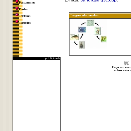
Pensamentos
Piadas
Imagens relacionadas:
Telefones
Torpedos
publicidade
Faça um com
sobre esta n