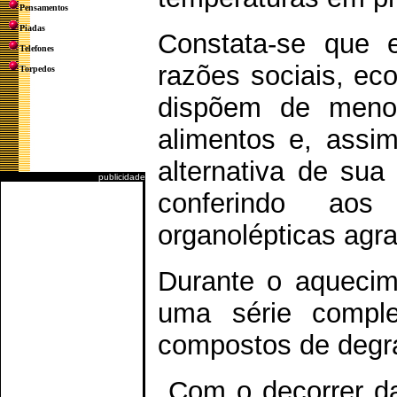
Pensamentos
Piadas
Constata-se que e
Telefones
razões sociais, ec
Torpedos
dispõem de meno
alimentos e, assim
alternativa de su
publicidade
conferindo aos a
organolépticas agr
Durante o aquecime
uma série compl
compostos de degr
Com o decorrer das