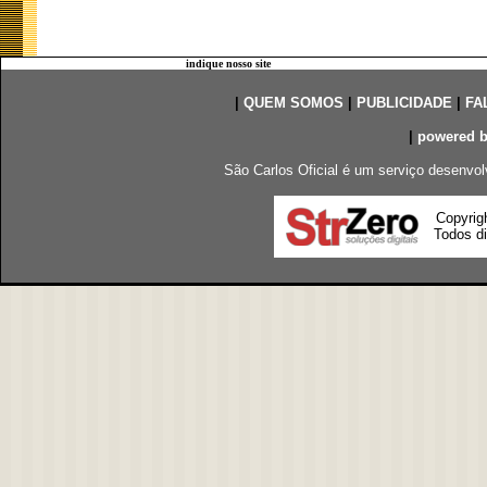
indique nosso site
|
QUEM SOMOS
|
PUBLICIDADE
|
FA
|
powered 
São Carlos Oficial é um serviço desenvol
Copyrig
Todos di