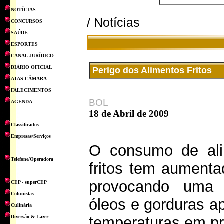
NOTÍCIAS
/ Notícias
CONCURSOS
SAÚDE
ESPORTES
CANAL JURÍDICO
DIÁRIO OFICIAL
Perigo dos Alimentos Fritos
ATAS CÂMARA
FALECIMENTOS
BOL
AGENDA
18 de Abril de 2009
Classificados
Empresas/Serviços
O consumo de alim
Telefone/Operadora
fritos tem aumenta
provocando uma 
CEP - superCEP
Colunistas
óleos e gorduras a
Culinária
Diversão & Lazer
temperaturas em pro