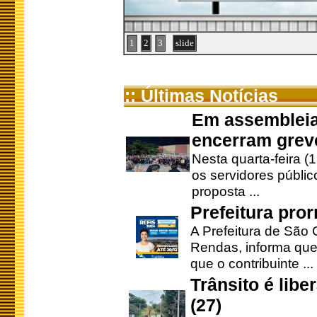
1
2
3
slide
:: Últimas Notícias
Em assembleia
encerram grev
Nesta quarta-feira (
os servidores públic
proposta ...
Prefeitura pro
A Prefeitura de São 
Rendas, informa que
que o contribuinte ...
Trânsito é lib
(27)