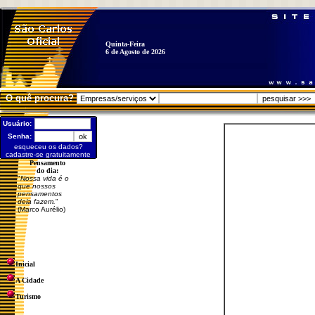
Quinta-Feira
6 de Agosto de 2026
O quê procura?
Usuário:
Senha:
esqueceu os dados?
cadastre-se gratuitamente
Pensamento
do dia:
"
Nossa vida é o
que nossos
pensamentos
dela fazem.
"
(Marco Aurélio)
Inicial
A Cidade
Turismo