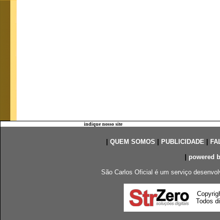
indique nosso site
|
QUEM SOMOS
|
PUBLICIDADE
|
FA
|
powered 
São Carlos Oficial é um serviço desenvol
Copyrig
Todos di