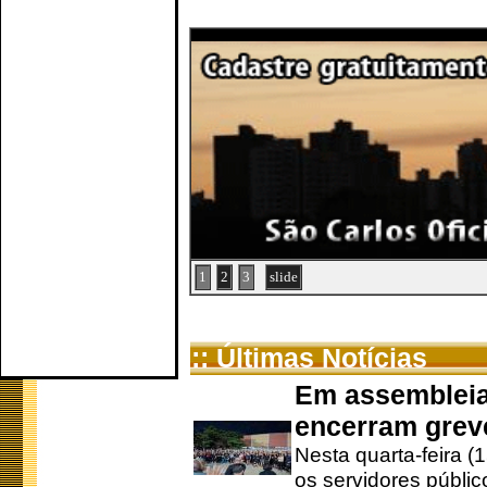
1
2
3
slide
:: Últimas Notícias
Em assembleia
encerram grev
Nesta quarta-feira (
os servidores públic