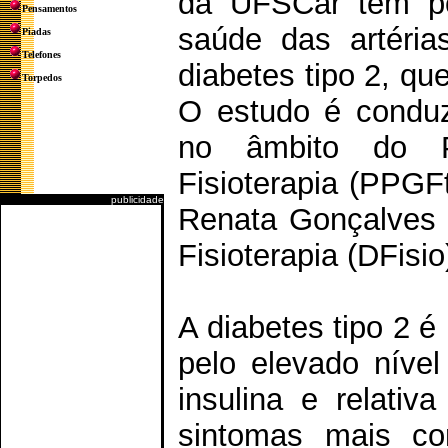
da UFSCar tem por
Pensamentos
saúde das artéria
Piadas
Telefones
diabetes tipo 2, qu
Torpedos
O estudo é conduz
no âmbito do 
Fisioterapia (PPGF
publicidade
Renata Gonçalves 
Fisioterapia (DFisio
A diabetes tipo 2 é
pelo elevado nível
insulina e relativ
sintomas mais co