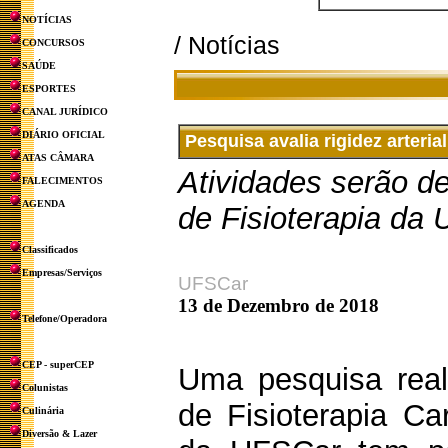
NOTÍCIAS
/ Notícias
CONCURSOS
SAÚDE
ESPORTES
CANAL JURÍDICO
DIÁRIO OFICIAL
Pesquisa avalia rigidez arteri
ATAS CÂMARA
Atividades serão d
FALECIMENTOS
AGENDA
de Fisioterapia da
Classificados
Empresas/Serviços
UFSCar
13 de Dezembro de 2018
Telefone/Operadora
CEP - superCEP
Uma pesquisa real
Colunistas
de Fisioterapia Ca
Culinária
Diversão & Lazer