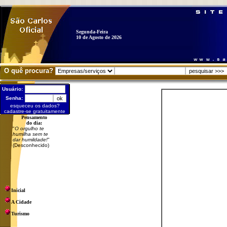
Segunda-Feira
10 de Agosto de 2026
O quê procura?
Usuário:
Senha:
esqueceu os dados?
cadastre-se gratuitamente
Pensamento
do dia:
"
O orgulho te
humilha sem te
dar humildade!
"
(Desconhecido)
Inicial
A Cidade
Turismo