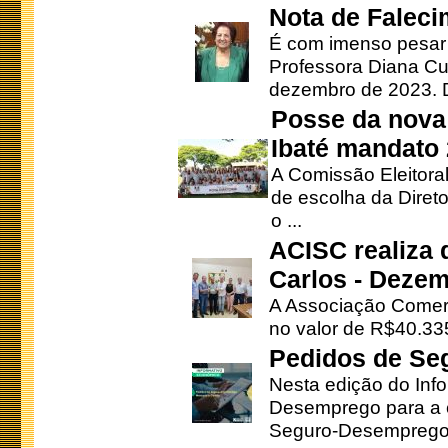
Nota de Faleci
É com imenso pesar
Professora Diana Cu
dezembro de 2023. Di
Posse da nova 
Ibaté mandato
A Comissão Eleitora
de escolha da Direto
o ...
ACISC realiza 
Carlos - Deze
A Associação Comerc
no valor de R$40.335
Pedidos de Se
Nesta edição do Inf
Desemprego para a c
Seguro-Desemprego 