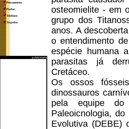
Pensamentos
osteomielite - em 
Piadas
Telefones
grupo dos Titanos
Torpedos
anos. A descoberta
o entendimento de
espécie humana a
publicidade
parasitas já de
Cretáceo.
Os ossos fóssei
dinossauros carnív
pela equipe do 
Paleoicnologia, do
Evolutiva (DEBE) 