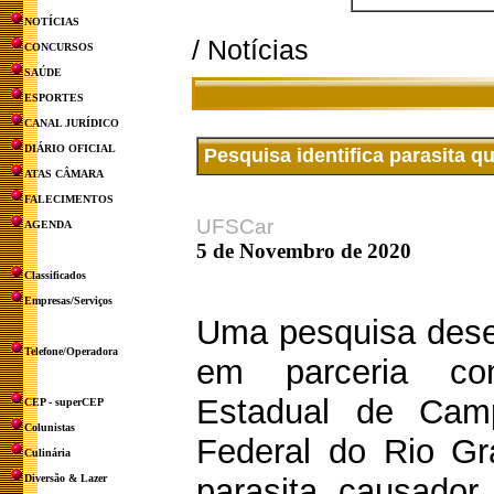
NOTÍCIAS
/ Notícias
CONCURSOS
SAÚDE
ESPORTES
CANAL JURÍDICO
DIÁRIO OFICIAL
Pesquisa identifica parasita
ATAS CÂMARA
FALECIMENTOS
UFSCar
AGENDA
5 de Novembro de 2020
Classificados
Empresas/Serviços
Uma pesquisa dese
Telefone/Operadora
em parceria co
Estadual de Camp
CEP - superCEP
Colunistas
Federal do Rio Gr
Culinária
Diversão & Lazer
parasita causado