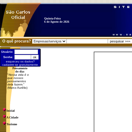
Quinta-Feira
6 de Agosto de 2026
O quê procura?
Usuário:
Senha:
esqueceu os dados?
cadastre-se gratuitamente
Pensamento
do dia:
"
Nossa vida é o
que nossos
pensamentos
dela fazem.
"
(Marco Aurélio)
Inicial
A Cidade
Turismo