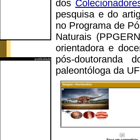
dos
Colecionadore
pesquisa e do arti
no Programa de Pó
Naturais (PPGERN)
orientadora e doce
pós-doutoranda 
publicidade
paleontóloga da U
Imagens relacionadas:
Faça um comentário