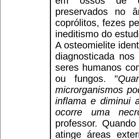
em ossos de di
preservados no â
coprólitos, fezes p
ineditismo do estud
A osteomielite iden
diagnosticada nos
seres humanos com
ou fungos. "
Qua
microrganismos po
inflama e diminui 
ocorre uma necr
professor. Quando 
atinge áreas exte