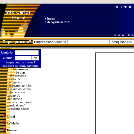
Sábado
8 de Agosto de 2026
O quê procura?
Usuário:
Senha:
esqueceu os dados?
cadastre-se gratuitamente
Pensamento
do dia:
"
Não temos o
direito de
consumir a
felicidade se não
a criarmos: como
não temos o
direito de
consumir a
riqueza, se não a
produzimos!
"
(Desconhecido)
Inicial
A Cidade
Turismo