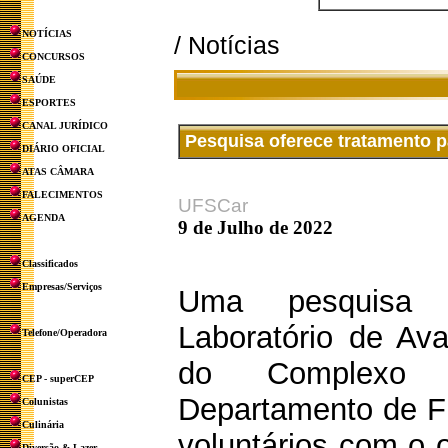
NOTÍCIAS
/ Notícias
CONCURSOS
SAÚDE
ESPORTES
CANAL JURÍDICO
Pesquisa oferece tratamento 
DIÁRIO OFICIAL
ATAS CÂMARA
FALECIMENTOS
UFSCar
AGENDA
9 de Julho de 2022
Classificados
Empresas/Serviços
Uma pesquisa d
Laboratório de Ava
Telefone/Operadora
do Complexo
CEP - superCEP
Departamento de Fi
Colunistas
Culinária
voluntários com o 
Diversão & Lazer