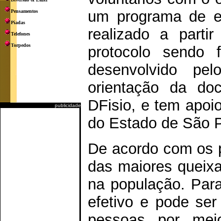
um programa de ex
Pensamentos
Piadas
realizado a parti
Telefones
Torpedos
protocolo sendo f
desenvolvido pe
orientação da do
DFisio, e tem apo
publicidade
do Estado de São P
De acordo com os 
das maiores queixa
na população. Para 
efetivo e pode se
pessoas por meio 