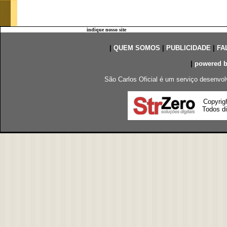
indique nosso site
|
QUEM SOMOS
|
PUBLICIDADE
|
FA
|
powered 
São Carlos Oficial é um serviço desenvol
Copyrig
Todos di