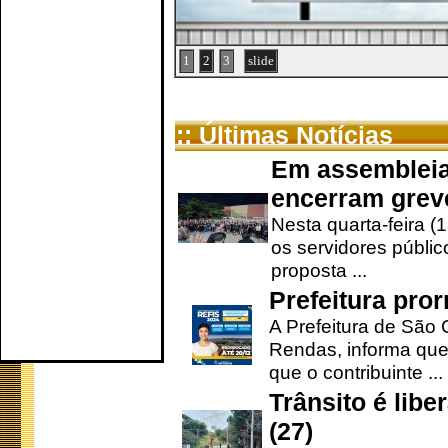
1
2
3
slide
:: Últimas Notícias
Em assembleia
encerram grev
Nesta quarta-feira (
os servidores públic
proposta ...
Prefeitura pro
A Prefeitura de São 
Rendas, informa que
que o contribuinte ...
Trânsito é lib
(27)