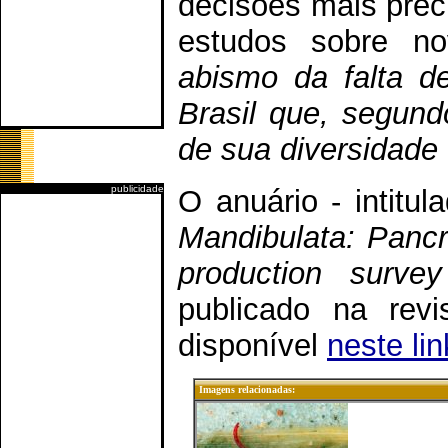
decisões mais prec
estudos sobre no
abismo da falta d
Brasil que, segun
de sua diversidade
publicidade
O anuário - intitul
Mandibulata: Pancru
production surve
publicado na rev
disponível
neste lin
Imagens relacionadas: