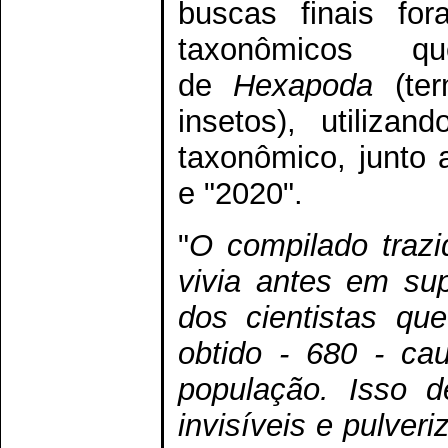
buscas finais for
taxonômicos q
de
Hexapoda
(te
insetos), utiliza
taxonômico, junto 
e "2020".
"
O compilado traz
vivia antes em sup
dos cientistas qu
obtido - 680 - ca
população. Isso 
invisíveis e pulveri