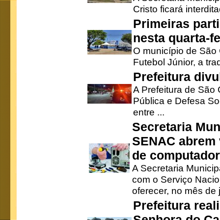
Cristo ficará interdi
Primeiras part
nesta quarta-fe
O município de São 
Futebol Júnior, a tra
Prefeitura div
A Prefeitura de São
Pública e Defesa So
entre ...
Secretaria Mun
SENAC abrem v
de computado
A Secretaria Munici
com o Serviço Nacio
oferecer, no mês de j
Prefeitura rea
Senhora do Ca