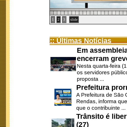
1
2
3
slide
:: Últimas Notícias
Em assembleia
encerram grev
Nesta quarta-feira (
os servidores públic
proposta ...
Prefeitura pro
A Prefeitura de São 
Rendas, informa que
que o contribuinte ...
Trânsito é lib
(27)