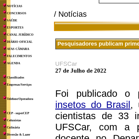
NOTÍCIAS
/ Notícias
CONCURSOS
SAÚDE
ESPORTES
CANAL JURÍDICO
DIÁRIO OFICIAL
Pesquisadores publicam primei
ATAS CÂMARA
FALECIMENTOS
UFSCar
AGENDA
27 de Julho de 2022
Classificados
Empresas/Serviços
Foi publicado o 
Telefone/Operadora
insetos do Brasil
,
cientistas de 33 i
CEP - superCEP
Colunistas
UFSCar, com a pa
Culinária
Diversão & Lazer
docente no Depar