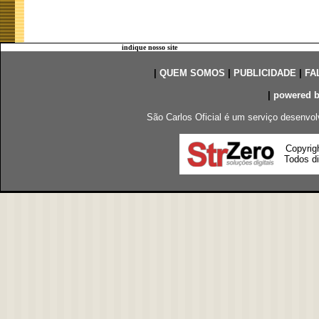
indique nosso site
|
QUEM SOMOS
|
PUBLICIDADE
|
FA
|
powered 
São Carlos Oficial é um serviço desenvol
Copyrig
Todos di