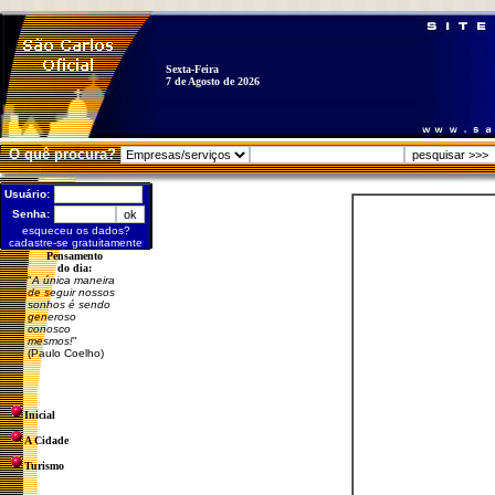
Sexta-Feira
7 de Agosto de 2026
O quê procura?
Usuário:
Senha:
esqueceu os dados?
cadastre-se gratuitamente
Pensamento
do dia:
"
A única maneira
de seguir nossos
sonhos é sendo
generoso
conosco
mesmos!
"
(Paulo Coelho)
Inicial
A Cidade
Turismo