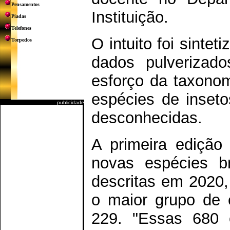
Pensamentos
Instituição.
Piadas
Telefones
O intuito foi sintet
Torpedos
dados pulverizado
esforço da taxonom
espécies de inset
publicidade
desconhecidas.
A primeira edição 
novas espécies br
descritas em 2020,
o maior grupo de 
229. "Essas 680 