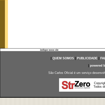
indique nosso site
|
QUEM SOMOS
|
PUBLICIDADE
|
FA
|
powered 
São Carlos Oficial é um serviço desenvol
Copyrig
Todos di