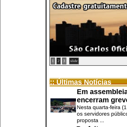
1
2
3
slide
:: Últimas Notícias
Em assembleia
encerram grev
Nesta quarta-feira (
os servidores públic
proposta ...