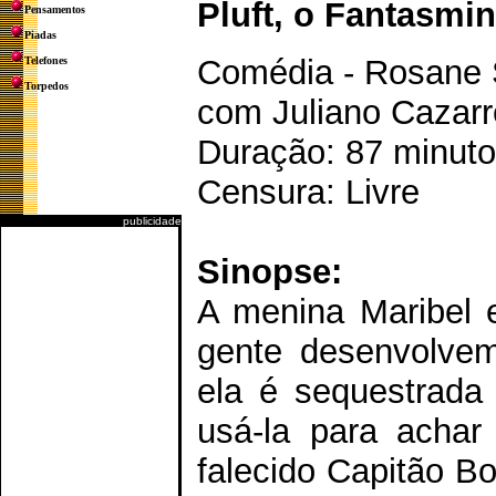
Pluft, o Fantasmi
Pensamentos
Piadas
Comédia - Rosane S
Telefones
Torpedos
com Juliano Cazarré
Duração: 87 minut
Censura: Livre
publicidade
Sinopse:
A menina Maribel 
gente desenvolve
ela é sequestrada
usá-la para achar
falecido Capitão B