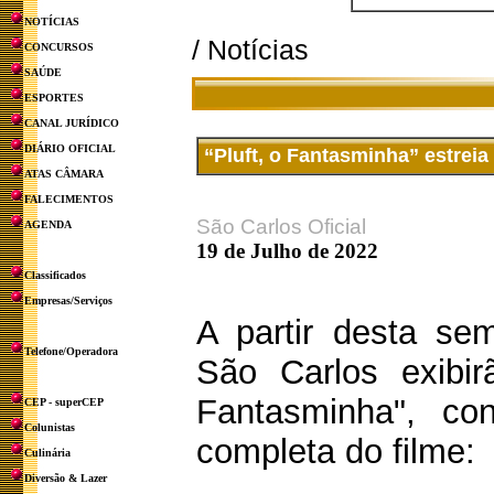
NOTÍCIAS
/ Notícias
CONCURSOS
SAÚDE
ESPORTES
CANAL JURÍDICO
DIÁRIO OFICIAL
“Pluft, o Fantasminha” estrei
ATAS CÂMARA
FALECIMENTOS
São Carlos Oficial
AGENDA
19 de Julho de 2022
Classificados
Empresas/Serviços
A partir desta s
Telefone/Operadora
São Carlos exibir
Fantasminha", con
CEP - superCEP
Colunistas
completa do filme:
Culinária
Diversão & Lazer