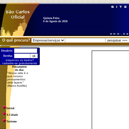
Quinta-Feira
6 de Agosto de 2026
O quê procura?
Usuário:
Senha:
esqueceu os dados?
cadastre-se gratuitamente
Pensamento
do dia:
"
Nossa vida é o
que nossos
pensamentos
dela fazem.
"
(Marco Aurélio)
Inicial
A Cidade
Turismo