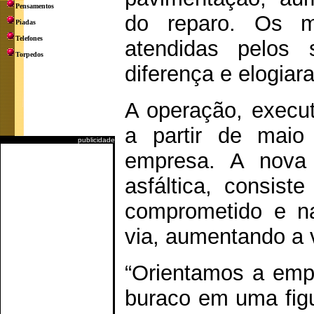
Pensamentos
do reparo. Os m
Piadas
Telefones
atendidas pelos 
Torpedos
diferença e elogiar
A operação, executa
a partir de mai
publicidade
empresa. A nova 
asfáltica, consist
comprometido e na
via, aumentando a v
“Orientamos a empr
buraco em uma figu