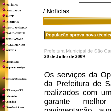
NOTÍCIAS
/ Notícias
CONCURSOS
SAÚDE
ESPORTES
CANAL JURÍDICO
DIÁRIO OFICIAL
População aprova nova técnic
ATAS CÂMARA
FALECIMENTOS
Prefeitura Municipal de São Ca
AGENDA
20 de Julho de 2009
Classificados
Empresas/Serviços
Os serviços da Op
Telefone/Operadora
da Prefeitura de 
realizados com um
CEP - superCEP
Colunistas
garante melho
Culinária
Diversão & Lazer
pavimentação, aum