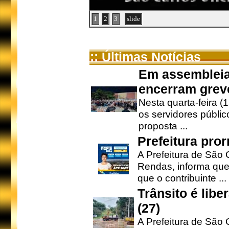
1
2
3
slide
:: Últimas Notícias
Em assembleia
encerram grev
Nesta quarta-feira (
os servidores públic
proposta ...
Prefeitura pro
A Prefeitura de São 
Rendas, informa que
que o contribuinte ...
Trânsito é lib
(27)
A Prefeitura de São C