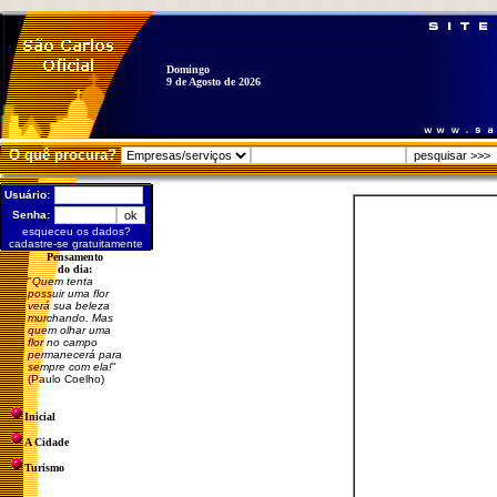
Domingo
9 de Agosto de 2026
O quê procura?
Usuário:
Senha:
esqueceu os dados?
cadastre-se gratuitamente
Pensamento
do dia:
"
Quem tenta
possuir uma flor
verá sua beleza
murchando. Mas
quem olhar uma
flor no campo
permanecerá para
sempre com ela!
"
(Paulo Coelho)
Inicial
A Cidade
Turismo