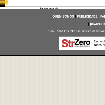
indique nosso site
|
QUEM SOMOS
|
PUBLICIDADE
|
FA
|
powered 
São Carlos Oficial é um serviço desenvol
Copyrig
Todos di