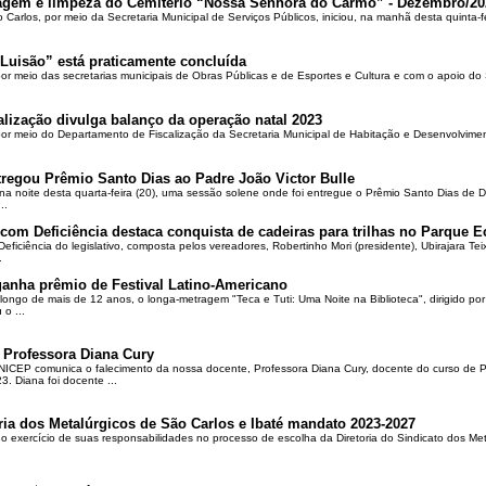
oçagem e limpeza do Cemitério “Nossa Senhora do Carmo” - Dezembro/20
o Carlos, por meio da Secretaria Municipal de Serviços Públicos, iniciou, na manhã desta quinta-f
Luisão” está praticamente concluída
por meio das secretarias municipais de Obras Públicas e de Esportes e Cultura e com o apoio d
alização divulga balanço da operação natal 2023
 por meio do Departamento de Fiscalização da Secretaria Municipal de Habitação e Desenvolvime
regou Prêmio Santo Dias ao Padre João Victor Bulle
na noite desta quarta-feira (20), uma sessão solene onde foi entregue o Prêmio Santo Dias de 
..
om Deficiência destaca conquista de cadeiras para trilhas no Parque E
ciência do legislativo, composta pelos vereadores, Robertinho Mori (presidente), Ubirajara Teixei
.
ganha prêmio de Festival Latino-Americano
ongo de mais de 12 anos, o longa-metragem "Teca e Tuti: Uma Noite na Biblioteca", dirigido po
o ...
 Professora Diana Cury
ICEP comunica o falecimento da nossa docente, Professora Diana Cury, docente do curso de 
. Diana foi docente ...
ria dos Metalúrgicos de São Carlos e Ibaté mandato 2023-2027
no exercício de suas responsabilidades no processo de escolha da Diretoria do Sindicato dos Me