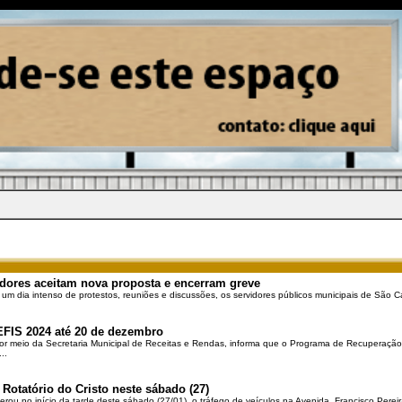
dores aceitam nova proposta e encerram greve
 um dia intenso de protestos, reuniões e discussões, os servidores públicos municipais de São Ca
EFIS 2024 até 20 de dezembro
por meio da Secretaria Municipal de Receitas e Rendas, informa que o Programa de Recuperação 
..
 Rotatório do Cristo neste sábado (27)
berou no início da tarde deste sábado (27/01), o tráfego de veículos na Avenida Francisco Pereir