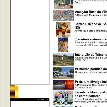
Dra. ...
Atenção: Ruas da Vila
A Secretaria Municipal de Tr
Centro Estético de Sã
(23)
Aconteceu nesta última terça
Prefeitura efetuou ma
A Prefeitura de São Carlos, 
encerrando 2023 com mais de 
Interdição de Trânsito
A Secretaria Municipal de Ob
17/01. O ...
Primeiras partidas da
O município de São Carlos re
...
Prefeitura divulga b
A Prefeitura de São Carlos, 
realizada entre ...
Secretaria Municipal
de computadores
A Secretaria Municipal de T
publicidade
vai oferecer, no mês de janeir