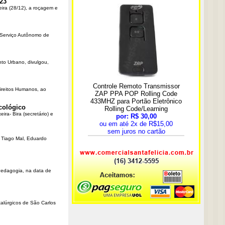
23
eira (28/12), a roçagem e
o Serviço Autônomo de
nto Urbano, divulgou,
Direitos Humanos, ao
cológico
ra- Bira (secretário) e
r Tiago Mal, Eduardo
Pedagogia, na data de
talúrgicos de São Carlos