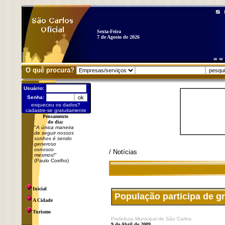
Sexta-Feira
7 de Agosto de 2026
O quê procura?
Usuário:
Senha:
esqueceu os dados?
cadastre-se gratuitamente
Pensamento
do dia:
"
A única maneira
de seguir nossos
sonhos é sendo
generoso
conosco
/ Notícias
mesmos!
"
(Paulo Coelho)
Inicial
População participa de gr
A Cidade
Turismo
Prefeitura Municipal de São Carlos
9 de Abril de 2009