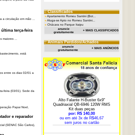
:: Classificados
Apartamento Romeu Santini (Bot...
a a circulação em mão ...
Aluga-se Apto no Romeu Santini...
Chácara no Parque Itaipu
anuncie
última terça-feira
+ MAIS CLASSIFICADOS
gratuitamente
 maiores ...
:: Animais Perdidos/Achados
anuncie
+ MAIS ANÚNCIOS
gratuitamente
Abastecimento, está
os entre os dias 02/01 a
ta-feira (03/01). Sede da
Operação Papai Noel,
tador e reparador
cial (SENAC São Carlos),