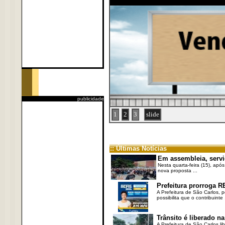
publicidade
1
2
3
slide
:: Últimas Notícias
Em assembleia, servi
Nesta quarta-feira (15), após
nova proposta ...
Prefeitura prorroga R
A Prefeitura de São Carlos, 
possibilita que o contribuinte .
Trânsito é liberado na
A Prefeitura de São Carlos li