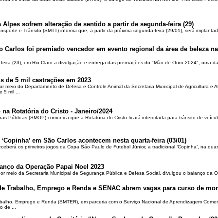
 Alpes sofrem alteração de sentido a partir de segunda-feira (29)
ansporte e Trânsito (SMTT) informa que, a partir da próxima segunda-feira (29/01), será implantad
o Carlos foi premiado vencedor em evento regional da área de beleza na 
-feira (23), em Rio Claro a divulgação e entrega das premiações do "Mão de Ouro 2024", uma das
is de 5 mil castrações em 2023
por meio do Departamento de Defesa e Controle Animal da Secretaria Municipal de Agricultura e 
5 mil ...
 na Rotatória do Cristo - Janeiro/2024
ras Públicas (SMOP) comunica que a Rotatória do Cristo ficará interditada para trânsito de veícul
 ‘Copinha’ em São Carlos acontecem nesta quarta-feira (03/01)
ceberá os primeiros jogos da Copa São Paulo de Futebol Júnior, a tradicional ‘Copinha’, na quar
alanço da Operação Papai Noel 2023
por meio da Secretaria Municipal de Segurança Pública e Defesa Social, divulgou o balanço da 
 de Trabalho, Emprego e Renda e SENAC abrem vagas para curso de mon
rabalho, Emprego e Renda (SMTER), em parceria com o Serviço Nacional de Aprendizagem Comer
o de ...