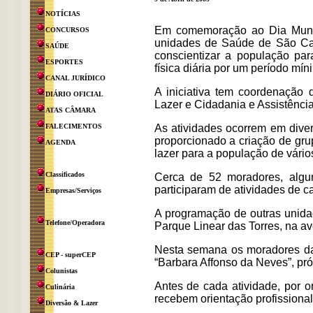
NOTÍCIAS
Em comemoração ao Dia Mundia
CONCURSOS
unidades de Saúde de São Ca
SAÚDE
conscientizar a população par
ESPORTES
física diária por um período mí
CANAL JURÍDICO
A iniciativa tem coordenação 
DIÁRIO OFICIAL
Lazer e Cidadania e Assistência
ATAS CÂMARA
FALECIMENTOS
As atividades ocorrem em dive
proporcionado a criação de gru
AGENDA
lazer para a população de vário
Classificados
Cerca de 52 moradores, algu
participaram de atividades de c
Empresas/Serviços
A programação de outras unida
Telefone/Operadora
Parque Linear das Torres, na ave
Nesta semana os moradores da 
CEP - superCEP
“Barbara Affonso da Neves”, pr
Colunistas
Antes de cada atividade, por or
Culinária
recebem orientação profissional,
Diversão & Lazer