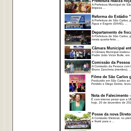
Prefeitura realiza r
A Prefeitura Municipal de Sã
limpeza ...
Reforma do Estádio “
A Prefeitura de São Carlos, 
Água e Esgoto (SAAE), ...
Departamento de fisc
A Prefeitura de São Carlos,
nesta quarta-feira ...
Câmara Municipal ent
A Câmara Municipal realizou 
Padre João Victor Bulle, em .
Comissão da Pessoa c
A Comissão da Pessoa com Defi
Bruno Zancheta (membro), ..
Filme de São Carlos 
Produzido em São Carlos ao l
Perdido e Diego Doimo, levou 
Nota de Falecimento -
É com imenso pesar que a UN
hoje, 20 de dezembro de 2023
Posse da nova Direto
A Comissão Eleitoral, no ple
e Ibaté para o ...