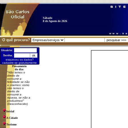
Sábado
8 de Agosto de 2026
O quê procura?
Usuário:
Senha:
esqueceu os dados?
cadastre-se gratuitamente
Pensamento
do dia:
"
Não temos o
direito de
consumir a
felicidade se não
a criarmos: como
não temos o
direito de
consumir a
riqueza, se não a
produzimos!
"
(Desconhecido)
Inicial
A Cidade
Turismo