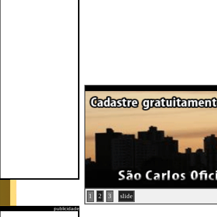
1
2
3
slide
publicidade