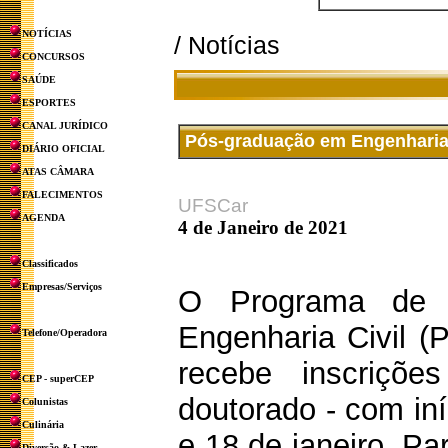
NOTÍCIAS
/ Notícias
CONCURSOS
SAÚDE
ESPORTES
CANAL JURÍDICO
Pós-graduação em Engenharia 
DIÁRIO OFICIAL
ATAS CÂMARA
FALECIMENTOS
UFSCar
AGENDA
4 de Janeiro de 2021
Classificados
Empresas/Serviços
O Programa de 
Engenharia Civil 
Telefone/Operadora
recebe inscriçõe
CEP - superCEP
doutorado - com iní
Colunistas
Culinária
e 18 de janeiro. P
Diversão & Lazer