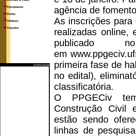
agência de fomento,
Pensamentos
Piadas
As inscrições para 
Telefones
Torpedos
realizadas online, 
publicado
em www.ppgeciv.ufs
primeira fase de hab
publicidade
no edital), eliminat
classificatória.
O PPGECiv tem
Construção Civil 
estão sendo ofere
linhas de pesquis