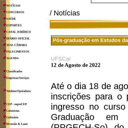
NOTÍCIAS
/ Notícias
CONCURSOS
SAÚDE
ESPORTES
CANAL JURÍDICO
DIÁRIO OFICIAL
Pós-graduação em Estudos da
ATAS CÂMARA
FALECIMENTOS
UFSCar
AGENDA
12 de Agosto de 2022
Classificados
Empresas/Serviços
Até o dia 18 de ago
Telefone/Operadora
inscrições para o 
ingresso no curs
CEP - superCEP
Colunistas
Graduação em 
Culinária
Diversão & Lazer
(PPGECH-So) do