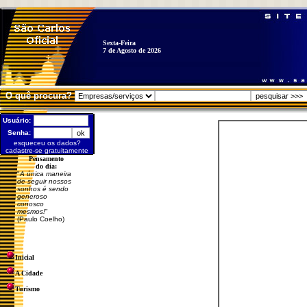
Sexta-Feira
7 de Agosto de 2026
O quê procura?
Usuário:
Senha:
esqueceu os dados?
cadastre-se gratuitamente
Pensamento
do dia:
"
A única maneira
de seguir nossos
sonhos é sendo
generoso
conosco
mesmos!
"
(Paulo Coelho)
Inicial
A Cidade
Turismo