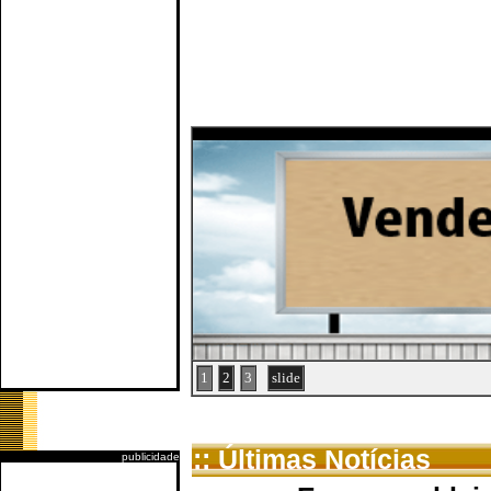
1
2
3
slide
:: Últimas Notícias
publicidade