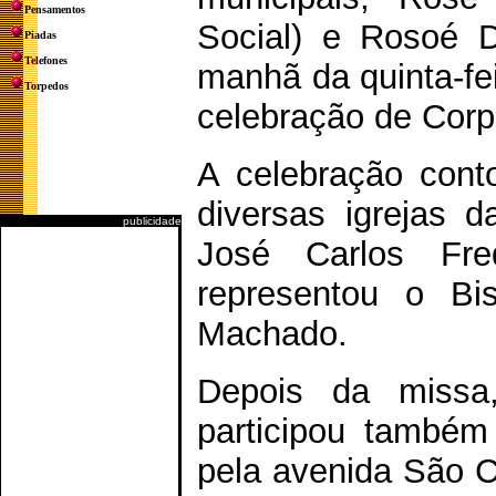
Pensamentos
Social) e Rosoé D
Piadas
Telefones
manhã da quinta-fei
Torpedos
celebração de Corpu
A celebração cont
diversas igrejas d
publicidade
José Carlos Fre
representou o Bi
Machado.
Depois da missa,
participou também
pela avenida São C