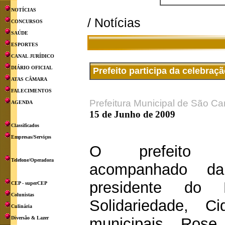
NOTÍCIAS
/ Notícias
CONCURSOS
SAÚDE
ESPORTES
CANAL JURÍDICO
DIÁRIO OFICIAL
Prefeito participa da celebraç
ATAS CÂMARA
FALECIMENTOS
Prefeitura Municipal de São Ca
AGENDA
15 de Junho de 2009
Classificados
Empresas/Serviços
O prefeito O
Telefone/Operadora
acompanhado da
presidente do
CEP - superCEP
Colunistas
Solidariedade, C
Culinária
Diversão & Lazer
municipais, Rose