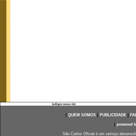
indique nosso site
|
QUEM SOMOS
|
PUBLICIDADE
|
FA
|
powered 
São Carlos Oficial é um serviço desenvol