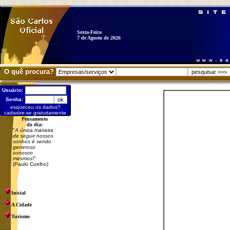
Sexta-Feira
7 de Agosto de 2026
O quê procura?
Usuário:
Senha:
esqueceu os dados?
cadastre-se gratuitamente
Pensamento
do dia:
"
A única maneira
de seguir nossos
sonhos é sendo
generoso
conosco
mesmos!
"
(Paulo Coelho)
Inicial
A Cidade
Turismo