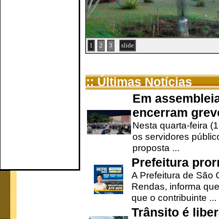
1
2
3
slide
:: Últimas Notícias
Em assembleia
encerram grev
Nesta quarta-feira (
os servidores públic
proposta ...
Prefeitura pro
A Prefeitura de São 
Rendas, informa que
que o contribuinte ...
Trânsito é lib