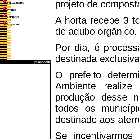
projeto de compos
Pensamentos
Piadas
A horta recebe 3 t
Telefones
Torpedos
de adubo orgânico.
Por dia, é proces
destinada exclusiv
publicidade
O prefeito deter
Ambiente realize
produção desse m
todos os municípi
destinado aos aterr
Se incentivarmos 