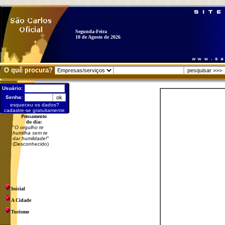
Segunda-Feira
10 de Agosto de 2026
O quê procura?
Usuário:
Senha:
esqueceu os dados?
cadastre-se gratuitamente
Pensamento
do dia:
"
O orgulho te
humilha sem te
dar humildade!
"
(Desconhecido)
Inicial
A Cidade
Turismo