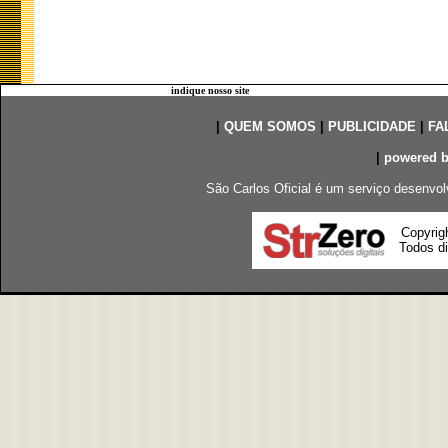
indique nosso site
|
QUEM SOMOS
|
PUBLICIDADE
|
FA
|
powered 
São Carlos Oficial é um serviço desenvol
Copyrig
Todos di