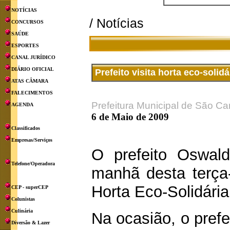
NOTÍCIAS
/ Notícias
CONCURSOS
SAÚDE
ESPORTES
CANAL JURÍDICO
DIÁRIO OFICIAL
Prefeito visita horta eco-solid
ATAS CÂMARA
FALECIMENTOS
Prefeitura Municipal de São Ca
AGENDA
6 de Maio de 2009
Classificados
Empresas/Serviços
O prefeito Oswald
Telefone/Operadora
manhã desta terça-
Horta Eco-Solidária
CEP - superCEP
Colunistas
Culinária
Na ocasião, o prefe
Diversão & Lazer